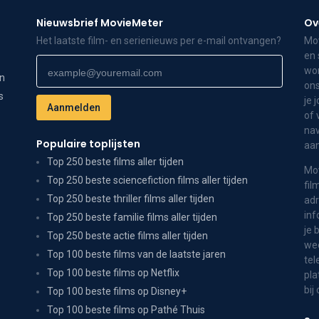
Nieuwsbrief MovieMeter
Ov
Het laatste film- en serienieuws per e-mail ontvangen?
Mov
en 
wor
on
ons
s
je 
of 
nav
Populaire toplijsten
aa
Top 250 beste films aller tijden
Mov
Top 250 beste sciencefiction films aller tijden
fil
Top 250 beste thriller films aller tijden
adr
inf
Top 250 beste familie films aller tijden
je 
Top 250 beste actie films aller tijden
wee
Top 100 beste films van de laatste jaren
tel
Top 100 beste films op Netflix
pla
bij
Top 100 beste films op Disney+
Top 100 beste films op Pathé Thuis