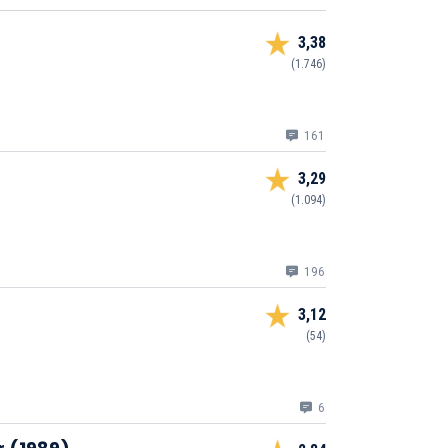
3,38
(1.746)
161
3,29
(1.094)
196
3,12
(54)
6