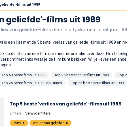
geliefde'-films uit 1989
n geliefde'-films uit 1989
lies van geliefde'-films die zijn uitgekomen in het jaar 19
Dit is een lijst met de 5 beste 'verlies van geliefde'-films uit 1989 e
Klik op de titel van een film om meer informatie over deze film te bek
overzicht met links waar je de film kunt bekijken. Wil je liever een ande
pagina.
Top 50 beste films uit 1989
Top 25 beste thriller films uit 1989
Top 2
Top 25 beste films uit 1989 op iTunes
Top 25 beste actie films uit 1989
Top 5 beste 'verlies van geliefde'-films uit 1989
2 filters
Verwijder filters
1989
verlies van geliefde