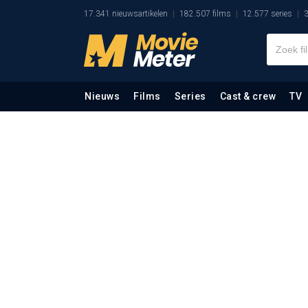
17.341 nieuwsartikelen
182.507 films
12.577 series
3
Nieuws
Films
Series
Cast & crew
TV