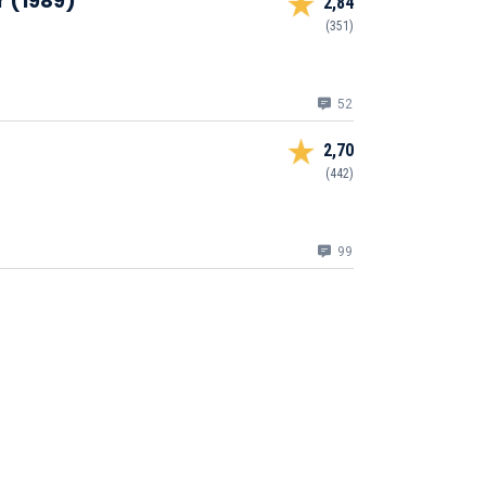
r (1989)
2,84
(351)
52
2,70
(442)
99