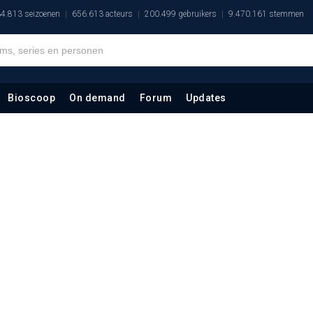
4.813 seizoenen
656.613 acteurs
200.499 gebruikers
9.470.161 stemmen
Bioscoop
On demand
Forum
Updates