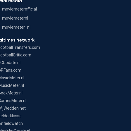
cial media
moviemeterofficial
moviemeternl
moviemeter_nl
altimes Network
FootballTransfers.com
FootballCritic.com
FCUpdate.nl
GPFans.com
MovieMeter.nl
MusicMeter.nl
BoekMeter.nl
GamesMeter.nl
WijWedden.net
Kelderklasse
Anfieldwatch