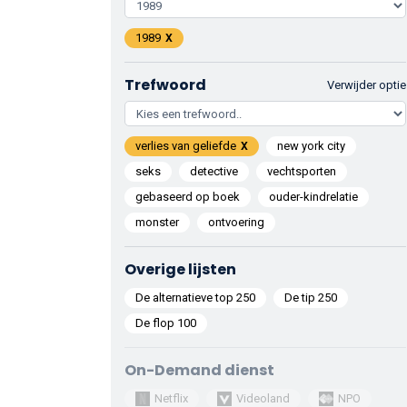
1989
Trefwoord
Verwijder optie
verlies van geliefde
new york city
seks
detective
vechtsporten
gebaseerd op boek
ouder-kindrelatie
monster
ontvoering
Overige lijsten
De alternatieve top 250
De tip 250
De flop 100
On-Demand dienst
Netflix
Videoland
NPO