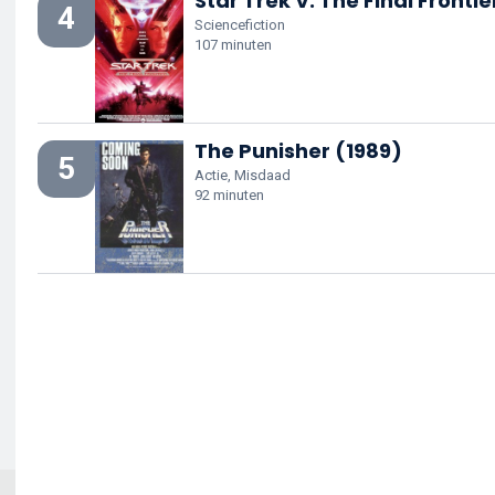
Star Trek V: The Final Frontie
4
Sciencefiction
107 minuten
The Punisher (1989)
5
Actie, Misdaad
92 minuten