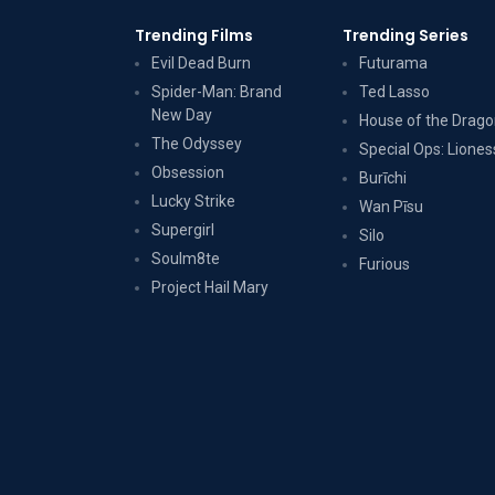
Trending Films
Trending Series
Evil Dead Burn
Futurama
Spider-Man: Brand
Ted Lasso
New Day
House of the Drag
The Odyssey
Special Ops: Liones
Obsession
Burīchi
Lucky Strike
Wan Pīsu
Supergirl
Silo
Soulm8te
Furious
Project Hail Mary