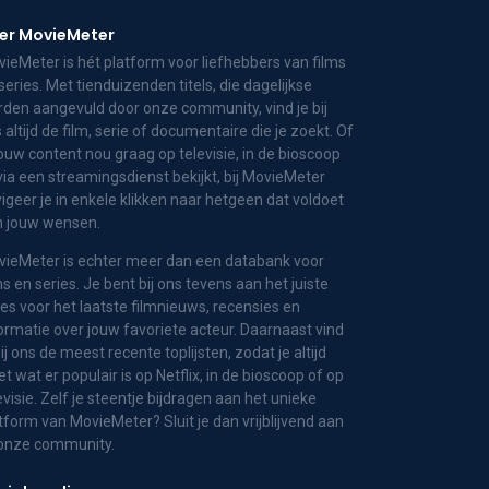
er MovieMeter
ieMeter is hét platform voor liefhebbers van films
series. Met tienduizenden titels, die dagelijkse
den aangevuld door onze community, vind je bij
 altijd de film, serie of documentaire die je zoekt. Of
jouw content nou graag op televisie, in de bioscoop
via een streamingsdienst bekijkt, bij MovieMeter
igeer je in enkele klikken naar hetgeen dat voldoet
n jouw wensen.
ieMeter is echter meer dan een databank voor
ms en series. Je bent bij ons tevens aan het juiste
es voor het laatste filmnieuws, recensies en
ormatie over jouw favoriete acteur. Daarnaast vind
bij ons de meest recente toplijsten, zodat je altijd
t wat er populair is op Netflix, in de bioscoop of op
evisie. Zelf je steentje bijdragen aan het unieke
tform van MovieMeter? Sluit je dan vrijblijvend aan
 onze community.