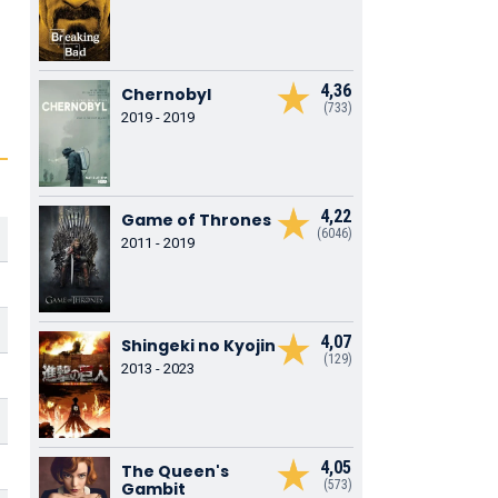
4,36
Chernobyl
(733)
2019 - 2019
4,22
Game of Thrones
(6046)
2011 - 2019
4,07
Shingeki no Kyojin
(129)
2013 - 2023
4,05
The Queen's
(573)
Gambit