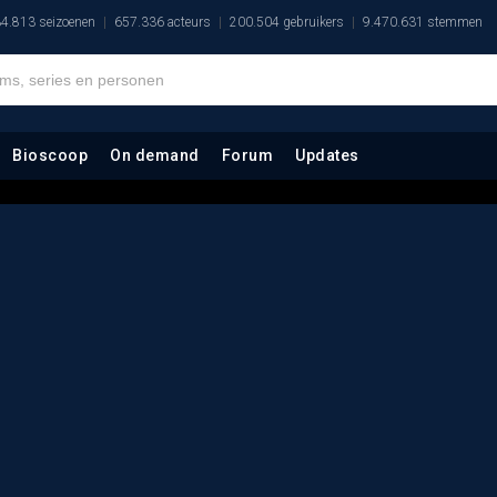
4.813 seizoenen
657.336 acteurs
200.504 gebruikers
9.470.631 stemmen
Bioscoop
On demand
Forum
Updates