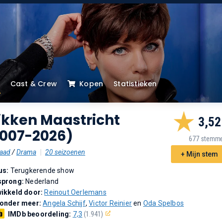
Cast & Crew
Kopen
Statistieken
ikken Maastricht
3,52
2007-2026)
677 stemm
aad
/
Drama
|
20 seizoenen
+ Mijn stem
us:
Terugkerende show
sprong:
Nederland
ikkeld door:
Reinout Oerlemans
 onder meer:
Angela Schijf
,
Victor Reinier
en
Oda Spelbos
IMDb beoordeling:
7,3
(1.941)