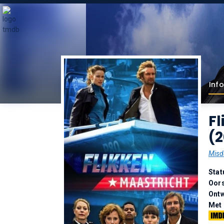
Info
Fl
(
Misd
Stat
Oor
Ontw
Met