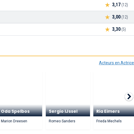
3,17
(12)
3,00
(12)
3,30
(5)
Acteurs en Actric
Oda Spelbos
Sergio IJssel
Ria Eimers
Marion Dreesen
Romeo Sanders
Frieda Mechels