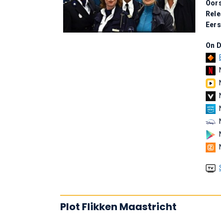
Oors
Rel
Eers
On 
Plot Flikken Maastricht