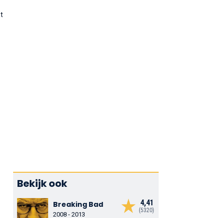
t
Bekijk ook
4,41
Breaking Bad
(5320)
2008 - 2013