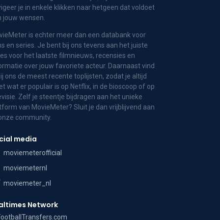
igeer je in enkele klikken naar hetgeen dat voldoet
n jouw wensen.
ieMeter is echter meer dan een databank voor
ms en series. Je bent bij ons tevens aan het juiste
es voor het laatste filmnieuws, recensies en
ormatie over jouw favoriete acteur. Daarnaast vind
bij ons de meest recente toplijsten, zodat je altijd
t wat er populair is op Netflix, in de bioscoop of op
evisie. Zelf je steentje bijdragen aan het unieke
tform van MovieMeter? Sluit je dan vrijblijvend aan
 onze community.
cial media
moviemeterofficial
moviemeternl
moviemeter_nl
altimes Network
FootballTransfers.com