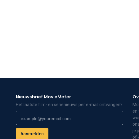
Nieuwsbrief MovieMeter
Ov
Het laatste film- en serienieuws per e-mail ontvangen?
Mov
en 
wor
ons
je 
of 