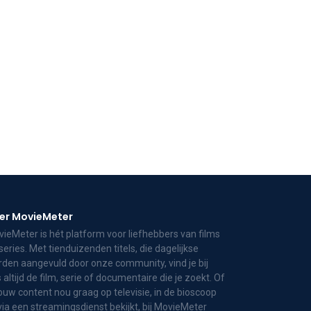
er MovieMeter
ieMeter is hét platform voor liefhebbers van films
series. Met tienduizenden titels, die dagelijkse
den aangevuld door onze community, vind je bij
 altijd de film, serie of documentaire die je zoekt. Of
jouw content nou graag op televisie, in de bioscoop
via een streamingsdienst bekijkt, bij MovieMeter