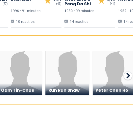
Peng Da Shi
(77)
(49)
(41)
1996 • 91 min
uten
1980 • 99 min
uten
1982 • 1
10 reacties
14 reacties
14 re
Gam Tin-Chue
Run Run Shaw
Peter Chen Ho