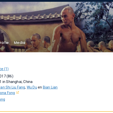
rafie
Media
ce (1)
017 (86)
1 in Shanghai, China
San Shi Liu Fang
,
Wu Du
en
Bian Lian
ona Fong
ong