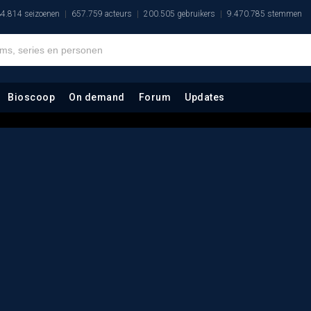
4.814 seizoenen
657.759 acteurs
200.505 gebruikers
9.470.785 stemmen
Bioscoop
On demand
Forum
Updates