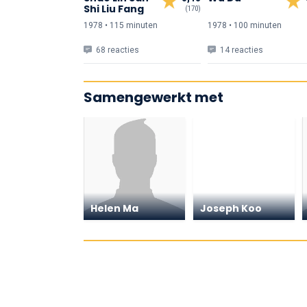
Shi Liu Fang
(170)
1978 • 115 min
uten
1978 • 100 min
uten
68 reacties
14 reacties
Samengewerkt met
Helen Ma
Joseph Koo