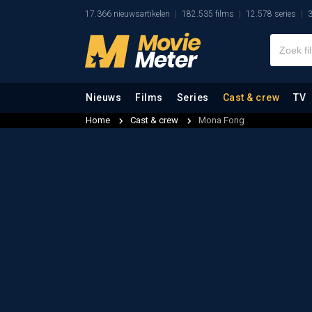
17.366 nieuwsartikelen
182.535 films
12.578 series
3
Nieuws
Films
Series
Cast & crew
TV
Home
Cast & crew
Mona Fong