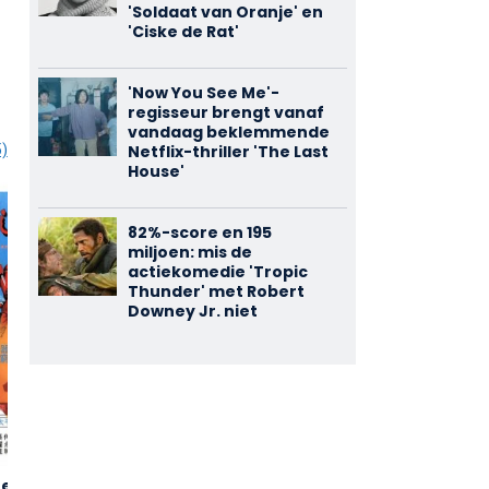
'Soldaat van Oranje' en
'Ciske de Rat'
'Now You See Me'-
regisseur brengt vanaf
vandaag beklemmende
Netflix-thriller 'The Last
5)
House'
82%-score en 195
miljoen: mis de
actiekomedie 'Tropic
Thunder' met Robert
Downey Jr. niet
e Wu Di
Can Que
Feng Hou
3,41
3,28