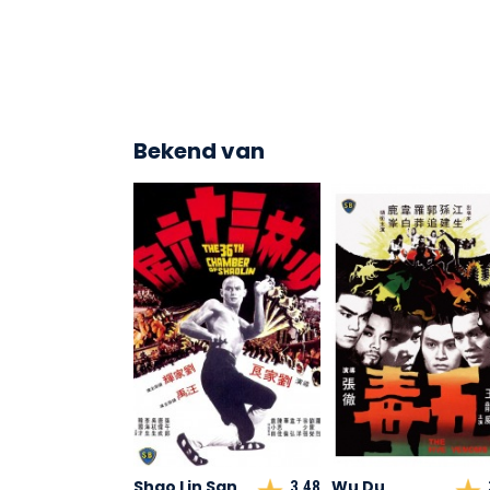
Bekend van
Shao Lin San
Wu Du
3,48