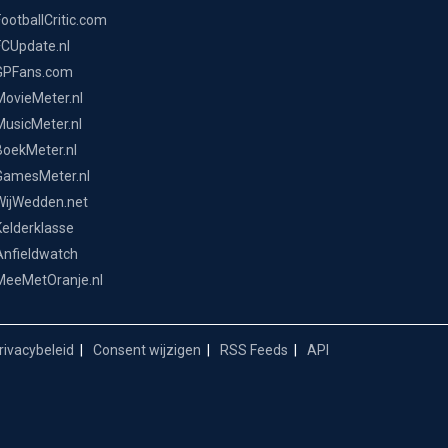
FootballCritic.com
FCUpdate.nl
GPFans.com
MovieMeter.nl
MusicMeter.nl
BoekMeter.nl
GamesMeter.nl
WijWedden.net
Kelderklasse
Anfieldwatch
MeeMetOranje.nl
ivacybeleid
Consent wijzigen
RSS Feeds
API