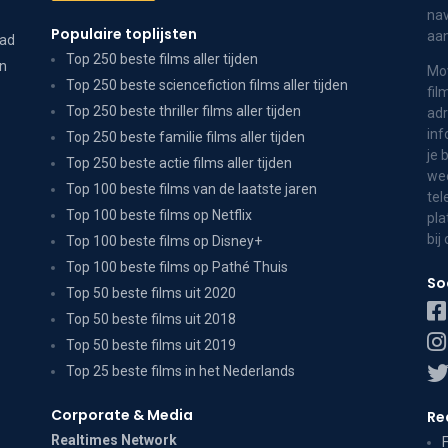
nav
Populaire toplijsten
aa
dad
Top 250 beste films aller tijden
on
Mov
Top 250 beste sciencefiction films aller tijden
fil
Top 250 beste thriller films aller tijden
adr
inf
Top 250 beste familie films aller tijden
je 
Top 250 beste actie films aller tijden
wee
Top 100 beste films van de laatste jaren
tel
Top 100 beste films op Netflix
pla
bij
Top 100 beste films op Disney+
Top 100 beste films op Pathé Thuis
So
Top 50 beste films uit 2020
Top 50 beste films uit 2018
Top 50 beste films uit 2019
Top 25 beste films in het Nederlands
Corporate & Media
Re
Realtimes Network