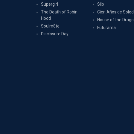
Supergirl
Silo
The Death of Robin
Cien Años de Sole
Hood
House of the Drag
Soulm8te
Futurama
Disclosure Day