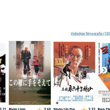
Volledige filmografie (10
Bian Lian
Shao Lin Da
Ren Zh
3,21
3,60
3,33