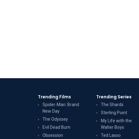
Trending Films
Trending Series
Spider-Man: Brand
The Shards
New Day
Sterling Point
The Odyssey
My Life with the
Evil Dead Burn
Walter Boys
Obsession
Ted Lasso