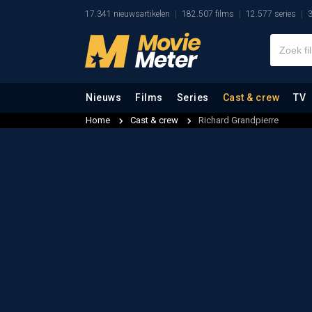
17.341 nieuwsartikelen
182.507 films
12.577 series
3
Nieuws
Films
Series
Cast & crew
TV
Home
Cast & crew
Richard Grandpierre