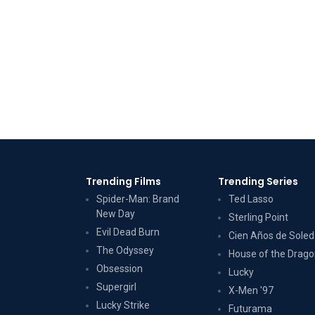
Trending Films
Trending Series
Spider-Man: Brand
Ted Lasso
New Day
Sterling Point
Evil Dead Burn
Cien Años de Sole
The Odyssey
House of the Drag
Obsession
Lucky
Supergirl
X-Men '97
Lucky Strike
Futurama