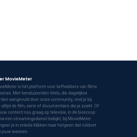
er MovieMeter
ieMeter is hét platform voor liefhebbers van films
series. Met tienduizenden titels, die dagelijkse
den aangevuld door onze community, vind je bij
 altijd de film, serie of documentaire die je zoekt. Of
jouw content nou graag op televisie, in de bioscoop
via een streamingsdienst bekijkt, bij MovieMeter
igeer je in enkele klikken naar hetgeen dat voldoet
n jouw wensen.