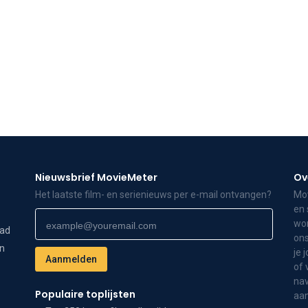
Nieuwsbrief MovieMeter
Ov
Het laatste film- en serienieuws per e-mail ontvangen?
Mov
en 
wor
dad
ons
on
je 
of 
nav
Populaire toplijsten
aa