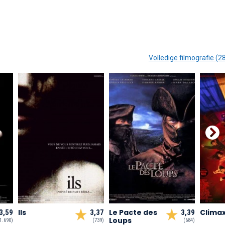
Volledige filmografie (2
Ils
Le Pacte des
Clima
3,59
3,37
3,39
Loups
1.690)
(739)
(684)