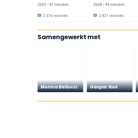
2002 • 97 min
uten
2008 • 99 min
uten
2.376 reacties
2.821 reacties
Samengewerkt met
Monica Bellucci
Gaspar Noé