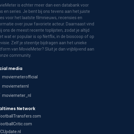
ieMeter is echter meer dan een databank voor
ms en series. Je bent bij ons tevens aan het juiste
es voor het laatste filmnieuws, recensies en
ormatie over jouw favoriete acteur. Daarnaast vind
bij ons de meest recente toplijsten, zodat je altijd
t wat er populair is op Netflix, in de bioscoop of op
evisie. Zelf je steentje bijdragen aan het unieke
tform van MovieMeter? Sluit je dan vrijblijvend aan
 onze community.
cial media
moviemeterofficial
moviemeternl
moviemeter_nl
altimes Network
FootballTransfers.com
FootballCritic.com
FCUpdate.nl