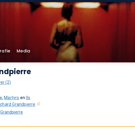
rafie
Media
ndpierre
ver (2)
le
,
Martyrs
en
Ils
ichard Grandpierre
 Grandpierre