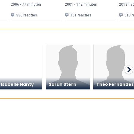
2006 • 77 min
uten
2001 • 142 min
uten
2018 • 9
336 reacties
181 reacties
318 r
Isabelle Nanty
Sarah Stern
Théo Fernandez