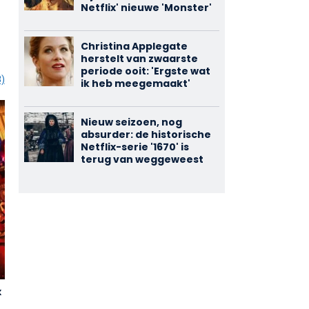
Netflix' nieuwe 'Monster'
Christina Applegate
herstelt van zwaarste
periode ooit: 'Ergste wat
8)
ik heb meegemaakt'
Nieuw seizoen, nog
absurder: de historische
Netflix-serie '1670' is
terug van weggeweest
x
Zulu
Saint Ange
3,46
3,30
(542)
(389)