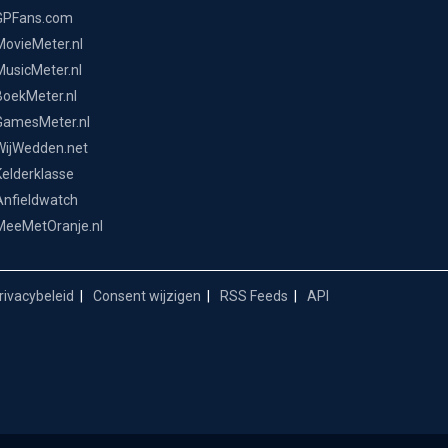
GPFans.com
MovieMeter.nl
MusicMeter.nl
BoekMeter.nl
GamesMeter.nl
WijWedden.net
Kelderklasse
Anfieldwatch
MeeMetOranje.nl
ivacybeleid
Consent wijzigen
RSS Feeds
API