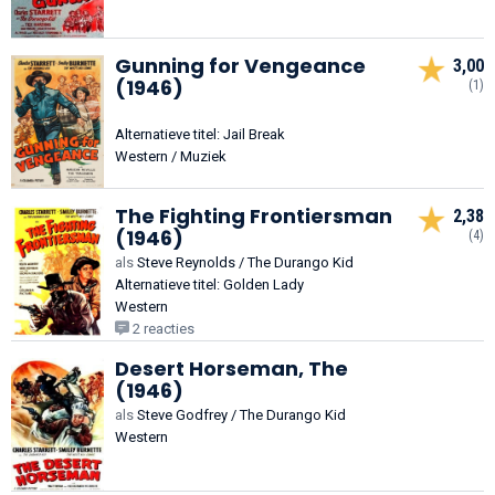
Gunning for Vengeance
3,00
(1946)
(1)
Alternatieve titel: Jail Break
Western / Muziek
The Fighting Frontiersman
2,38
(1946)
(4)
als
Steve Reynolds / The Durango Kid
Alternatieve titel: Golden Lady
Western
2 reacties
Desert Horseman, The
(1946)
als
Steve Godfrey / The Durango Kid
Western