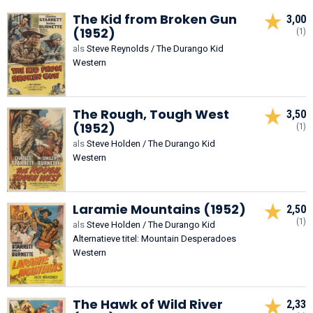
The Kid from Broken Gun
3,00
(1952)
(1)
als
Steve Reynolds / The Durango Kid
Western
The Rough, Tough West
3,50
(1952)
(1)
als
Steve Holden / The Durango Kid
Western
Laramie Mountains (1952)
2,50
(1)
als
Steve Holden / The Durango Kid
Alternatieve titel: Mountain Desperadoes
Western
The Hawk of Wild River
2,33