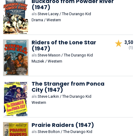
Buckaroo from Powder River
(1947)
als
Steve Lacey / The Durango Kid
Drama / Western
Riders of the Lone Star
3,50
(1947)
(1)
als
Steve Mason / The Durango Kid
Muziek / Western
The Stranger from Ponca
City (1947)
als
Steve Larkin / The Durango Kid
Western
Prairie Raiders (1947)
als
Steve Bolton / The Durango Kid