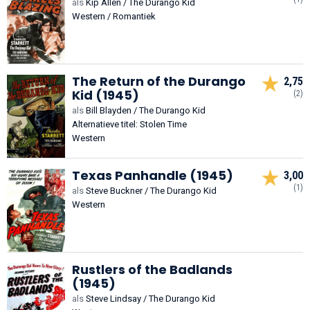
als
Kip Allen / The Durango Kid
Western / Romantiek
The Return of the Durango
2,75
Kid (1945)
(2)
als
Bill Blayden / The Durango Kid
Alternatieve titel: Stolen Time
Western
Texas Panhandle (1945)
3,00
(1)
als
Steve Buckner / The Durango Kid
Western
Rustlers of the Badlands
(1945)
als
Steve Lindsay / The Durango Kid