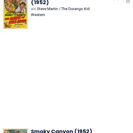
(1952)
(3)
als
Steve Martin / The Durango Kid
Western
Smoky Canyon (1952)