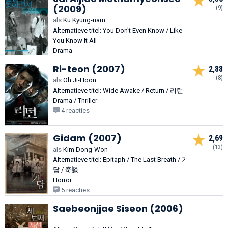
(2009)
(9)
als
Ku Kyung-nam
Alternatieve titel: You Don't Even Know / Like
You Know It All
Drama
Ri-teon (2007)
2,88
(8)
als
Oh Ji-Hoon
Alternatieve titel: Wide Awake / Return / 리턴
Drama / Thriller
4 reacties
Gidam (2007)
2,69
(13)
als
Kim Dong-Won
Alternatieve titel: Epitaph / The Last Breath / 기
담 / 奇談
Horror
5 reacties
Saebeonjjae Siseon (2006)