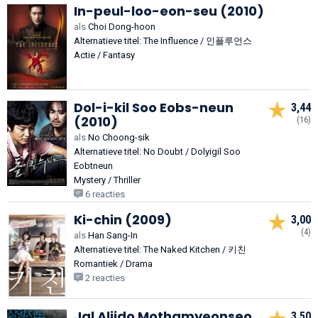
In-peul-loo-eon-seu (2010)
als
Choi Dong-hoon
Alternatieve titel: The Influence / 인플루언스
Actie / Fantasy
Dol-i-kil Soo Eobs-neun
3,44
(2010)
(16)
als
No Choong-sik
Alternatieve titel: No Doubt / Dolyigil Soo
Eobtneun
Mystery / Thriller
6 reacties
Ki-chin (2009)
3,00
(4)
als
Han Sang-In
Alternatieve titel: The Naked Kitchen / 키친
Romantiek / Drama
2 reacties
Jal Aljido Mothamyeonseo
3,50