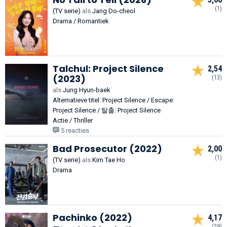
(1)
(TV serie)
als
Jang Do-cheol
Drama / Romantiek
Talchul: Project Silence
2,54
(2023)
(13)
als
Jung Hyun-baek
Alternatieve titel: Project Silence / Escape:
Project Silence / 탈출: Project Silence
Actie / Thriller
5 reacties
Bad Prosecutor (2022)
2,00
(1)
(TV serie)
als
Kim Tae Ho
Drama
Pachinko (2022)
4,17
(29)