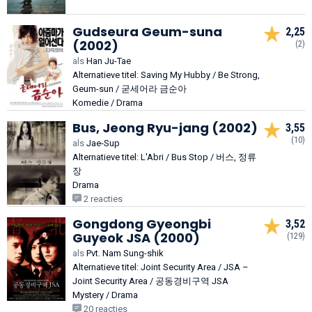
Gudseura Geum-suna
2,25
(2002)
(2)
als
Han Ju-Tae
Alternatieve titel: Saving My Hubby / Be Strong,
Geum-sun / 굳세어라 금순아
Komedie / Drama
Bus, Jeong Ryu-jang (2002)
3,55
(10)
als
Jae-Sup
Alternatieve titel: L'Abri / Bus Stop / 버스, 정류
장
Drama
2 reacties
Gongdong Gyeongbi
3,52
Guyeok JSA (2000)
(129)
als
Pvt. Nam Sung-shik
Alternatieve titel: Joint Security Area / JSA –
Joint Security Area / 공동경비구역 JSA
Mystery / Drama
20 reacties