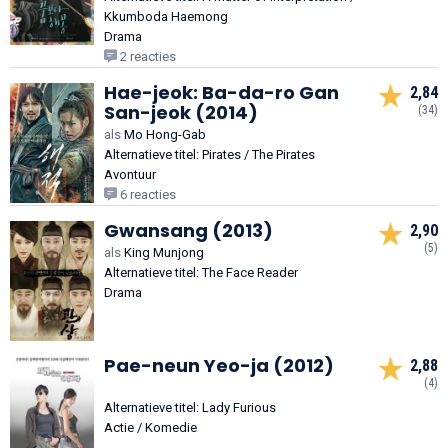
Kkumboda Haemong
Drama
2 reacties
Hae-jeok: Ba-da-ro Gan
2,84
San-jeok (2014)
(34)
als
Mo Hong-Gab
Alternatieve titel: Pirates / The Pirates
Avontuur
6 reacties
Gwansang (2013)
2,90
(5)
als
King Munjong
Alternatieve titel: The Face Reader
Drama
Pae-neun Yeo-ja (2012)
2,88
(4)
Alternatieve titel: Lady Furious
Actie / Komedie