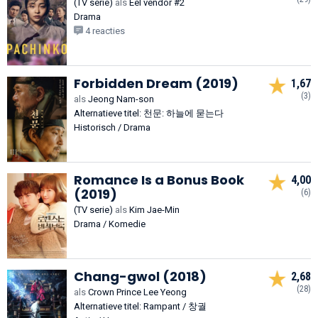
(TV serie)
als
Eel vendor #2
Drama
4 reacties
Forbidden Dream (2019)
1,67
(3)
als
Jeong Nam-son
Alternatieve titel: 천문: 하늘에 묻는다
Historisch / Drama
Romance Is a Bonus Book
4,00
(2019)
(6)
(TV serie)
als
Kim Jae-Min
Drama / Komedie
Chang-gwol (2018)
2,68
(28)
als
Crown Prince Lee Yeong
Alternatieve titel: Rampant / 창궐