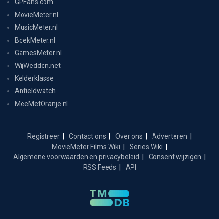
GPFans.com
MovieMeter.nl
MusicMeter.nl
BoekMeter.nl
GamesMeter.nl
WijWedden.net
Kelderklasse
Anfieldwatch
MeeMetOranje.nl
Registreer
Contact ons
Over ons
Adverteren
MovieMeter Films Wiki
Series Wiki
Algemene voorwaarden en privacybeleid
Consent wijzigen
RSS Feeds
API