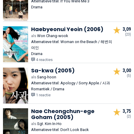
Alternatieve titel: If You Were Me 3
Drama
Haebyeonui Yeoin (2006)
3,09
(23)
als
Won Chang-wook
Alternatieve titel: Woman on the Beach / 해변의
여인
Drama
4 reacties
Sa-kwa (2005)
3,00
(5)
als
Sang-hoon
Alternatieve titel: Apology / Sorry Apple / 사과
Romantiek / Drama
1 reactie
Nae Cheongchun-ege
3,75
Goham (2005)
(2)
als
Sgt. Kim In-Ho
Alternatieve titel: Don't Look Back