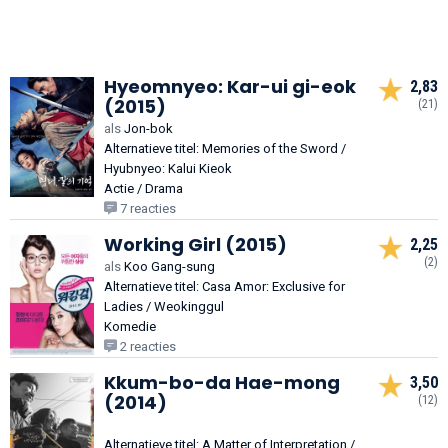
Hyeomnyeo: Kar-ui gi-eok
2,83
(2015)
(21)
als
Jon-bok
Alternatieve titel: Memories of the Sword /
Hyubnyeo: Kalui Kieok
Actie / Drama
7 reacties
Working Girl (2015)
2,25
(2)
als
Koo Gang-sung
Alternatieve titel: Casa Amor: Exclusive for
Ladies / Weokinggul
Komedie
2 reacties
Kkum-bo-da Hae-mong
3,50
(2014)
(12)
Alternatieve titel: A Matter of Interpretation /