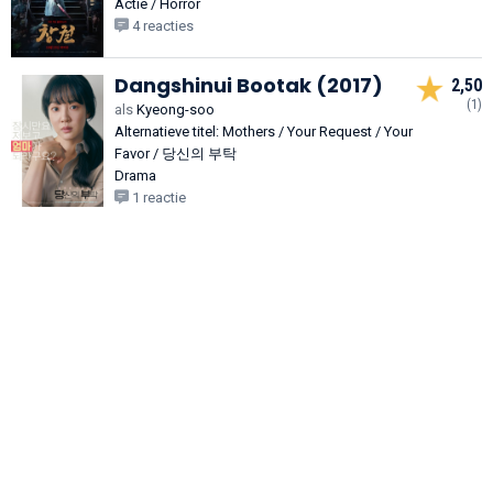
Actie / Horror
4 reacties
Dangshinui Bootak (2017)
2,50
(1)
als
Kyeong-soo
Alternatieve titel: Mothers / Your Request / Your
Favor / 당신의 부탁
Drama
1 reactie