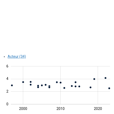
Acteur (34)
2
1
4
1
8
6
4
0
2
0
1990
2030
2000
2010
2020
L