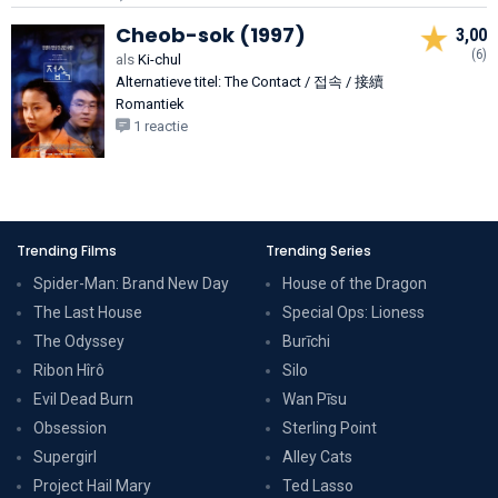
Cheob-sok (1997)
3,00
(6)
als
Ki-chul
Alternatieve titel: The Contact / 접속 / 接續
Romantiek
1 reactie
Trending Films
Trending Series
Spider-Man: Brand New Day
House of the Dragon
The Last House
Special Ops: Lioness
The Odyssey
Burīchi
Ribon Hîrô
Silo
Evil Dead Burn
Wan Pīsu
Obsession
Sterling Point
Supergirl
Alley Cats
Project Hail Mary
Ted Lasso