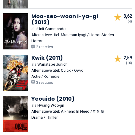
Moo-seo-woon I-ya-gi
3,62
(2012)
(4)
als
Unit Commander
Alternatieve titel: Museoun Iyagi / Horror Stories
Horror
2 reacties
Kwik (2011)
2,59
(16)
als
Wanatabe Junichi
Alternatieve titel: Quick / Qwik
Actie / Komedie
3 reacties
Yeouido (2010)
als
Hwang Woo-jin
Alternatieve titel: A Friend In Need / 여의도
Drama / Thriller