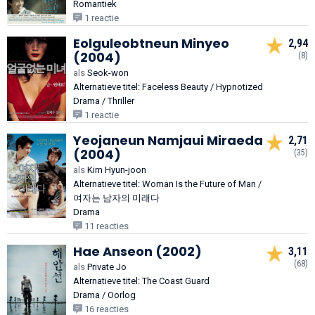
Romantiek
1 reactie
Eolguleobtneun Minyeo
2,94
(2004)
(8)
als
Seok-won
Alternatieve titel: Faceless Beauty / Hypnotized
Drama / Thriller
1 reactie
Yeojaneun Namjaui Miraeda
2,71
(2004)
(35)
als
Kim Hyun-joon
Alternatieve titel: Woman Is the Future of Man /
여자는 남자의 미래다
Drama
11 reacties
Hae Anseon (2002)
3,11
(68)
als
Private Jo
Alternatieve titel: The Coast Guard
Drama / Oorlog
16 reacties