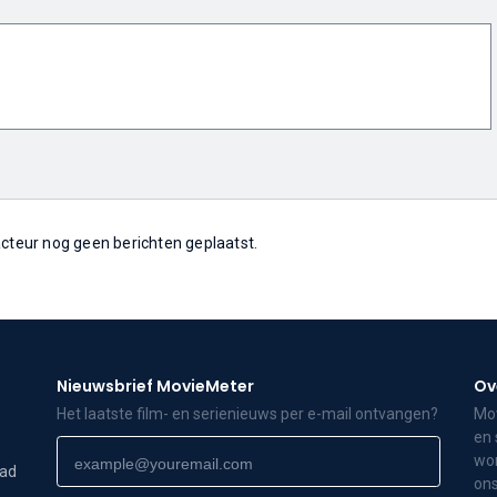
 acteur nog geen berichten geplaatst.
Nieuwsbrief MovieMeter
Ov
Het laatste film- en serienieuws per e-mail ontvangen?
Mov
en 
wor
dad
ons