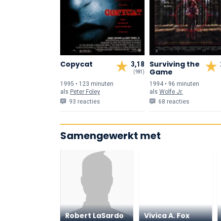
Copycat
Surviving the
3,18
Game
(981)
1995 • 123 min
uten
1994 • 96 min
uten
als
Peter Foley
als
Wolfe Jr.
93 reacties
68 reacties
Samengewerkt met
Robert LaSardo
Vivica A. Fox