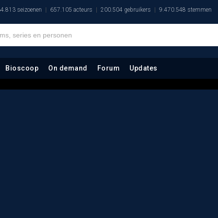
4.813 seizoenen
657.105 acteurs
200.504 gebruikers
9.470.548 stemmen
Bioscoop
On demand
Forum
Updates