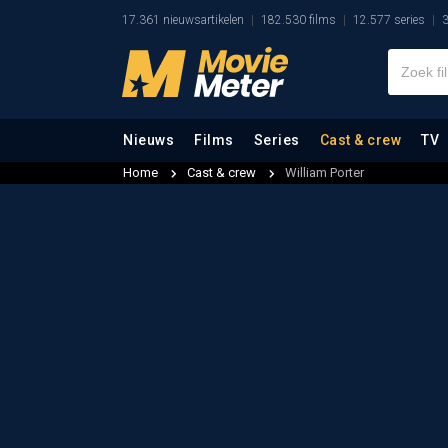
17.361 nieuwsartikelen
182.530 films
12.577 series
3
Nieuws
Films
Series
Cast & crew
TV
Home
Cast & crew
William Porter