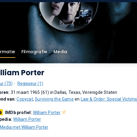
ormatie
Filmografie
Media
lliam Porter
ur (73)
Regisseur (1)
oren:
31 maart 1965 (61) in Dallas, Texas, Verenigde Staten
end van:
Copycat
,
Surviving the Game
en
Law & Order: Special Victim
IMDb profiel:
William Porter
pedia:
William Porter
Media met William Porter