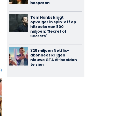
besparen
Tom Hanks krijgt
opvolger in spin-off op
hitreeks van 800
miljoen: 'Secret of
Secrets'
325 miljoen Netflix-
abonnees krijgen
nieuwe GTA VI-beelden
te zien
4)