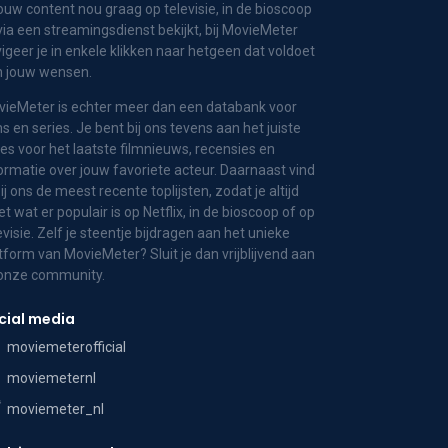
jouw content nou graag op televisie, in de bioscoop
via een streamingsdienst bekijkt, bij MovieMeter
igeer je in enkele klikken naar hetgeen dat voldoet
n jouw wensen.
ieMeter is echter meer dan een databank voor
ms en series. Je bent bij ons tevens aan het juiste
es voor het laatste filmnieuws, recensies en
ormatie over jouw favoriete acteur. Daarnaast vind
bij ons de meest recente toplijsten, zodat je altijd
t wat er populair is op Netflix, in de bioscoop of op
evisie. Zelf je steentje bijdragen aan het unieke
tform van MovieMeter? Sluit je dan vrijblijvend aan
 onze community.
cial media
moviemeterofficial
moviemeternl
moviemeter_nl