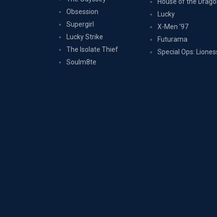
House of the Drag
Obsession
Lucky
Supergirl
X-Men '97
Lucky Strike
Futurama
The Isolate Thief
Special Ops: Liones
Soulm8te