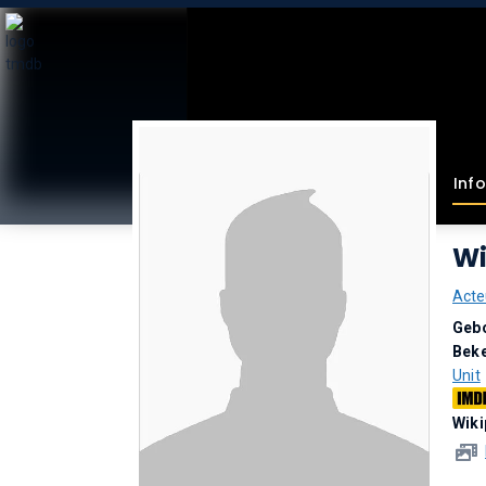
Inf
Wi
Acte
Geb
Bek
Unit
Wiki