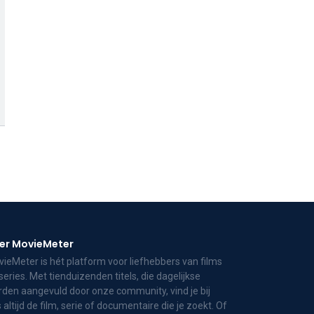
er MovieMeter
ieMeter is hét platform voor liefhebbers van films
series. Met tienduizenden titels, die dagelijkse
den aangevuld door onze community, vind je bij
 altijd de film, serie of documentaire die je zoekt. Of