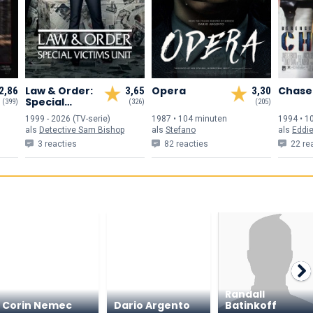
Law & Order:
Opera
Chase
2,86
3,65
3,30
Special
(399)
(326)
(205)
Victims Unit
1999 - 2026 (TV-serie)
1987 • 104 min
uten
1994 • 1
als
Detective Sam Bishop
als
Stefano
als
Eddi
3 reacties
82 reacties
22 re
Randall
Corin Nemec
Dario Argento
Batinkoff