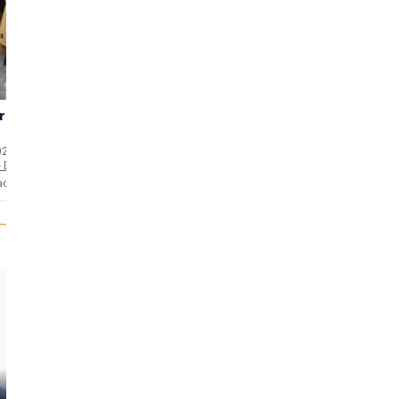
rs
Ringmaster
Extreme
2,32
1,31
Justice
(175)
(78)
02 min
uten
1998 • 90 min
uten
1993 • 96 min
uten
e Devane
als
Troy Davenport
als
Mark Franklin
acties
15 reacties
5 reacties
Damian Chapa
Eric Roberts
Laurie Love