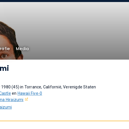
rafie
Media
umi
1980 (45) in Torrance, Californië, Verenigde Staten
Castle
en
Hawaii Five-0
ina Hiraizumi
raizumi