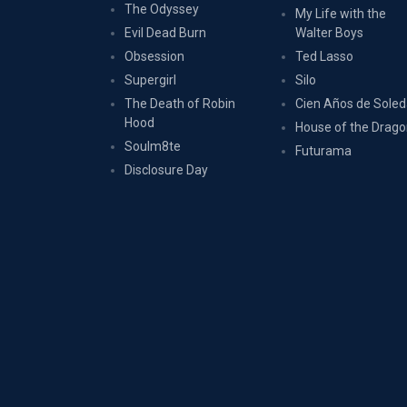
The Odyssey
My Life with the
Evil Dead Burn
Walter Boys
Obsession
Ted Lasso
Supergirl
Silo
The Death of Robin
Cien Años de Sole
Hood
House of the Drag
Soulm8te
Futurama
Disclosure Day