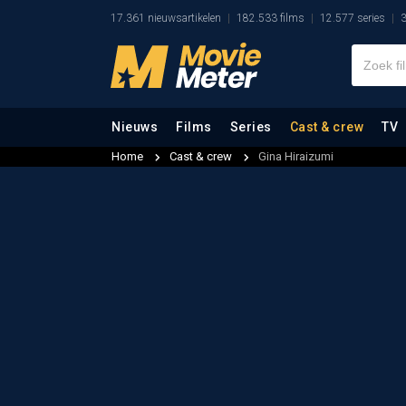
17.361 nieuwsartikelen
182.533 films
12.577 series
3
Nieuws
Films
Series
Cast & crew
TV
Home
Cast & crew
Gina Hiraizumi