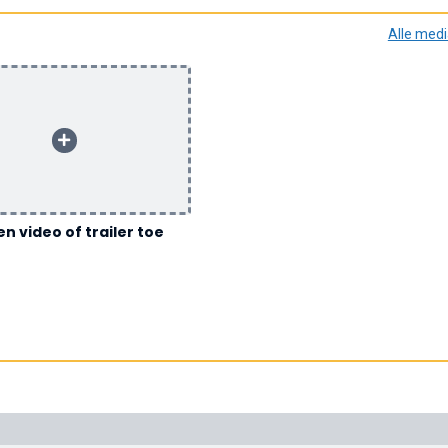
Alle med
n video of trailer toe