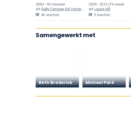
2000 • 95 min
uten
2009 - 2016 (TV-serie)
als
Baby Carriage Girl (onvermeld)
als
Laurie Hill
46 reacties
9 reacties
Samengewerkt met
Beth Broderick
Michael Paré