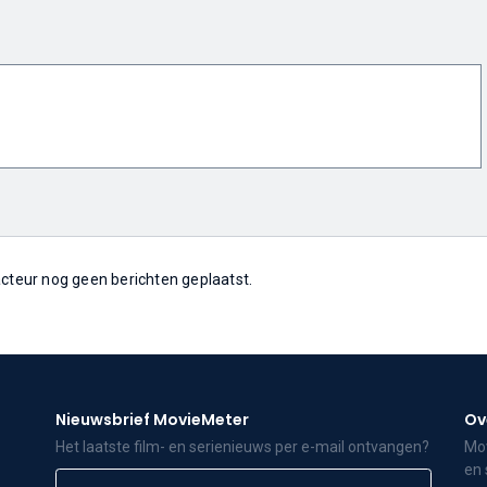
 acteur nog geen berichten geplaatst.
Nieuwsbrief MovieMeter
Ov
Het laatste film- en serienieuws per e-mail ontvangen?
Mov
en 