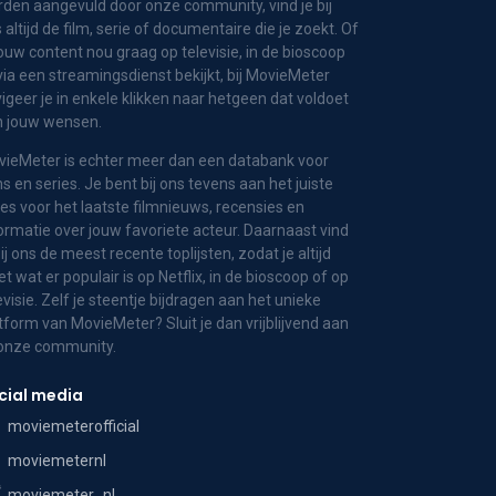
den aangevuld door onze community, vind je bij
 altijd de film, serie of documentaire die je zoekt. Of
jouw content nou graag op televisie, in de bioscoop
via een streamingsdienst bekijkt, bij MovieMeter
igeer je in enkele klikken naar hetgeen dat voldoet
n jouw wensen.
ieMeter is echter meer dan een databank voor
ms en series. Je bent bij ons tevens aan het juiste
es voor het laatste filmnieuws, recensies en
ormatie over jouw favoriete acteur. Daarnaast vind
bij ons de meest recente toplijsten, zodat je altijd
t wat er populair is op Netflix, in de bioscoop of op
evisie. Zelf je steentje bijdragen aan het unieke
tform van MovieMeter? Sluit je dan vrijblijvend aan
 onze community.
cial media
moviemeterofficial
moviemeternl
moviemeter_nl