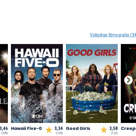
Volledige filmografie (3
Hawaii Five-0
Good Girls
Creep
3,46
3,34
3,58
(238)
(159)
(122)