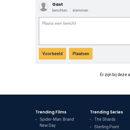
Gast
berichten
stemmen
Er zijn bij deze
Trending Films
Trending Series
Spider-Man: Brand
The Shards
New Day
Sterling Point