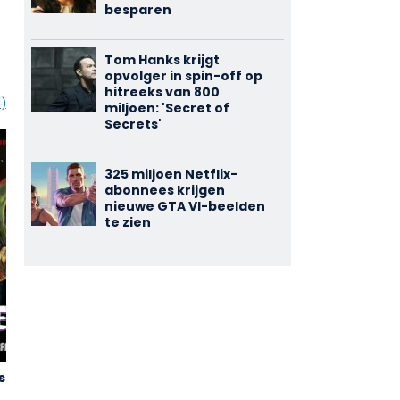
besparen
Tom Hanks krijgt
opvolger in spin-off op
hitreeks van 800
4)
miljoen: 'Secret of
Secrets'
325 miljoen Netflix-
abonnees krijgen
nieuwe GTA VI-beelden
te zien
show
Doom Patrol
Only the
2,88
3,52
Brave
(53)
(48)