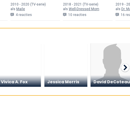
2010 - 2020 (TV-serie)
2018 - 2021 (TV-serie)
2019 - 20
als
Maile
als
Well-Dressed Mom
als
Dr. M
4 reacties
10 reacties
16 re
Vivica A. Fox
Jessica Morris
David DeCotea