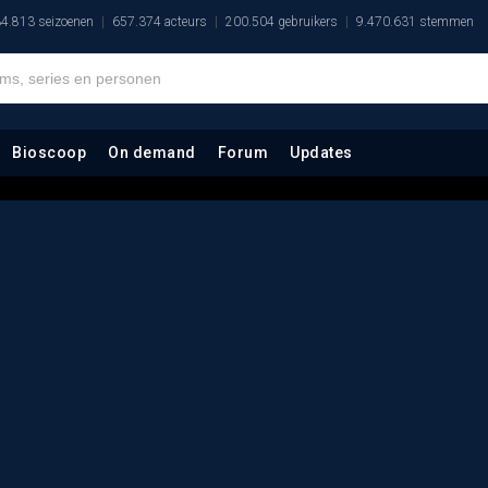
4.813 seizoenen
657.374 acteurs
200.504 gebruikers
9.470.631 stemmen
Bioscoop
On demand
Forum
Updates