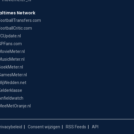
altimes Network
FootballTransfers.com
FootballCritic.com
FCUpdate.nl
GPFans.com
MovieMeter.nl
MusicMeter.nl
BoekMeter.nl
GamesMeter.nl
WijWedden.net
Kelderklasse
Anfieldwatch
MeeMetOranje.nl
ivacybeleid
Consent wijzigen
RSS Feeds
API