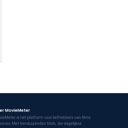
er MovieMeter
ieMeter is hét platform voor liefhebbers van films
series. Met tienduizenden titels, die dagelijkse