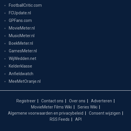
FootballCritic.com
FCUpdate.nl
GPFans.com
MovieMeter.nl
MusicMeter.nl
BoekMeter.nl
GamesMeter.nl
WijWedden.net
Kelderklasse
Anfieldwatch
MeeMetOranje.nl
Registreer
Contact ons
Over ons
Adverteren
MovieMeter Films Wiki
Series Wiki
Algemene voorwaarden en privacybeleid
Consent wijzigen
RSS Feeds
API