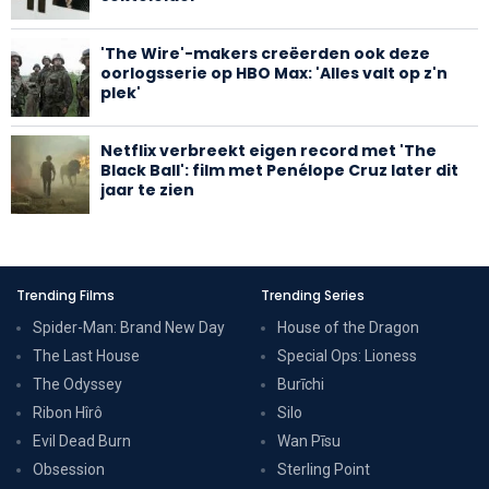
'The Wire'-makers creëerden ook deze
oorlogsserie op HBO Max: 'Alles valt op z'n
plek'
Netflix verbreekt eigen record met 'The
Black Ball': film met Penélope Cruz later dit
jaar te zien
Trending Films
Trending Series
Spider-Man: Brand New Day
House of the Dragon
The Last House
Special Ops: Lioness
The Odyssey
Burīchi
Ribon Hîrô
Silo
Evil Dead Burn
Wan Pīsu
Obsession
Sterling Point