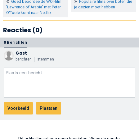
Goed beoordeelde WOI-film
Populaire films over boten die
'Lawrence of Arabia' met Peter
je gezien moet hebben
O'Toole komt naar Netflix
Reacties (0)
0 Berichten
Gast
berichten
stemmen
Dit artikel bevat nog geen berichten. Wees de eerste.