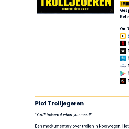
Gesp
Rel
On 
Plot Trolljegeren
"You'll believe it when you see it!"
Een mockumentary over trollen in Noorwegen. Het v