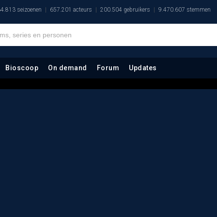
4.813 seizoenen
657.201 acteurs
200.504 gebruikers
9.470.607 stemmen
Bioscoop
On demand
Forum
Updates