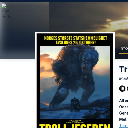
Info
Tr
Mock
Alte
Oor
Gere
Met
Toma