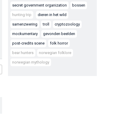
secret government organization
bossen
hunting trip
dieren in het wild
samenzwering
troll
cryptozoology
mockumentary
gevonden beelden
post-credits scene
folk horror
bear hunters
norwegian folklore
norwegian mythology