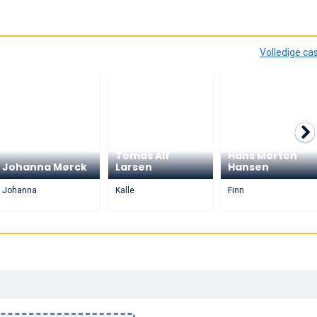
Volledige ca
Tomas Alf
Hans Morten
Johanna Mørck
Larsen
Hansen
Johanna
Kalle
Finn