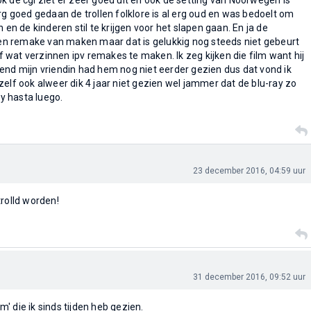
k de cgi ziet er zeer goed uit en ook de setting van Noorwegen is
rg goed gedaan de trollen folklore is al erg oud en was bedoelt om
n en de kinderen stil te krijgen voor het slapen gaan. En ja de
 remake van maken maar dat is gelukkig nog steeds niet gebeurt
wat verzinnen ipv remakes te maken. Ik zeg kijken die film want hij
end mijn vriendin had hem nog niet eerder gezien dus dat vond ik
zelf ook alweer dik 4 jaar niet gezien wel jammer dat de blu-ray zo
oy hasta luego.
23 december 2016, 04:59 uur
trolld worden!
31 december 2016, 09:52 uur
lm' die ik sinds tijden heb gezien.