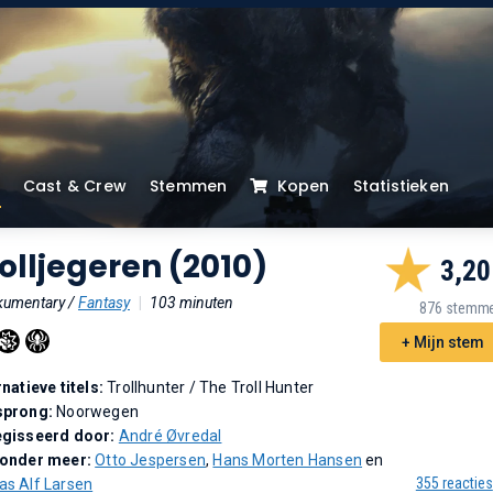
Cast & Crew
Stemmen
Kopen
Statistieken
olljegeren (2010)
3,20
umentary /
Fantasy
|
103 minuten
876 stemm
+ Mijn stem
rnatieve titels:
Trollhunter
/
The Troll Hunter
sprong:
Noorwegen
gisseerd door:
André Øvredal
 onder meer:
Otto Jespersen
,
Hans Morten Hansen
en
355 reacties
s Alf Larsen