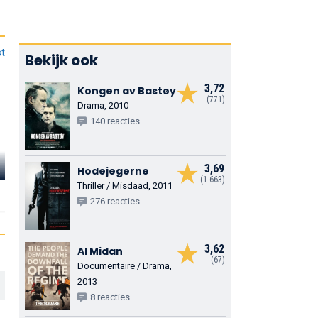
st
Bekijk ook
3,72
Kongen av Bastøy
(771)
Drama, 2010
140 reacties
Urmila Berg-
Robert
Domaas
Knut Nærum
Stoltenberg
3,69
Hodejegerne
(1.663)
Thriller / Misdaad, 2011
Malica
E-plant Manager
Polish Bear Hunt
276 reacties
3,62
Al Midan
(67)
Documentaire / Drama,
2013
8 reacties