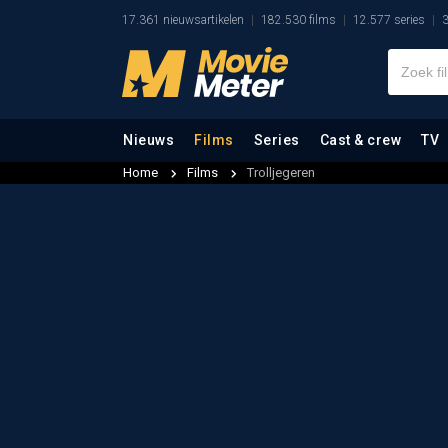
17.361 nieuwsartikelen
182.530 films
12.577 series
3
Nieuws
Films
Series
Cast & crew
TV
Home
Films
Trolljegeren