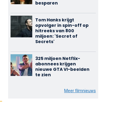
besparen
Tom Hanks krijgt
opvolger in spin-off op
hitreeks van 800
miljoen: 'Secret of
Secrets'
325 miljoen Netflix-
abonnees krijgen
nieuwe GTA VI-beelden
te zien
Meer filmnieuws