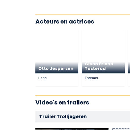
Acteurs en actrices
Glenn Erland
Otto Jespersen
Tosterud
Hans
Thomas
Video's en trailers
Trailer Trolljegeren