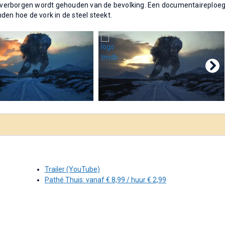
den verborgen wordt gehouden van de bevolking. Een documentaireploe
den hoe de vork in de steel steekt.
Trailer (YouTube)
Pathé Thuis: vanaf € 8,99 / huur € 2,99