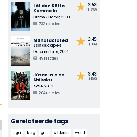
3,58
Låt den Rätte
(1.898)
Komma In
Drama / Horror, 2008
732 reacties
3,45
Manufactured
(104)
Landscapes
Documentaire, 2006
49 reacties
3,43
Jûsan-nin no
(458)
Shikaku
Actie, 2010
204 reacties
Gerelateerde tags
jager
berg
grot
wildernis
woud