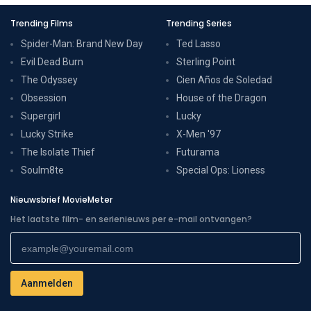
Trending Films
Trending Series
Spider-Man: Brand New Day
Ted Lasso
Evil Dead Burn
Sterling Point
The Odyssey
Cien Años de Soledad
Obsession
House of the Dragon
Supergirl
Lucky
Lucky Strike
X-Men '97
The Isolate Thief
Futurama
Soulm8te
Special Ops: Lioness
Nieuwsbrief MovieMeter
Het laatste film- en serienieuws per e-mail ontvangen?