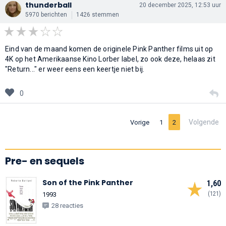
thunderball
20 december 2025, 12:53 uur
5970 berichten
1426 stemmen
Eind van de maand komen de originele Pink Panther films uit op
4K op het Amerikaanse Kino Lorber label, zo ook deze, helaas zit
"Return..." er weer eens een keertje niet bij.
0
Volgende
Vorige
1
2
Pre- en sequels
Son of the Pink Panther
1,60
(121)
1993
28 reacties