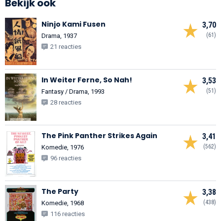
Bekijk ook
Ninjo Kami Fusen
3,70
(61)
Drama, 1937
21 reacties
In Weiter Ferne, So Nah!
3,53
(51)
Fantasy / Drama, 1993
28 reacties
The Pink Panther Strikes Again
3,41
(562)
Komedie, 1976
96 reacties
The Party
3,38
(438)
Komedie, 1968
116 reacties