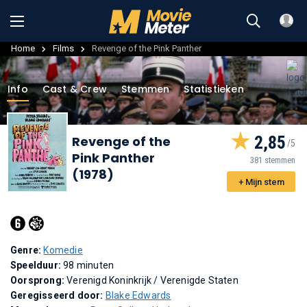
Home
Films
Revenge of the Pink Panther
Info
Cast & Crew
Stemmen
Statistieken
2,85
Revenge of the
Pink Panther
381 stemmen
(1978)
+ Mijn stem
Genre:
Komedie
Speelduur:
98 minuten
Oorsprong:
Verenigd Koninkrijk / Verenigde Staten
Geregisseerd door:
Blake Edwards