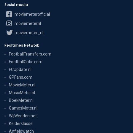
Social media
moviemeterofficial
moviemeternl
moviemeter_nl
Realtimes Network
FootballTransfers.com
FootballCritic.com
FCUpdate.nl
GPFans.com
MovieMeter.nl
MusicMeter.nl
BoekMeter.nl
GamesMeter.nl
WijWedden.net
Kelderklasse
Anfieldwatch