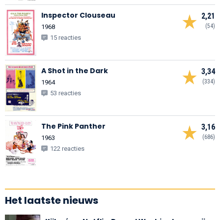
Inspector Clouseau
2,21
(54)
1968
15 reacties
A Shot in the Dark
3,34
(334)
1964
53 reacties
The Pink Panther
3,16
(686)
1963
122 reacties
Het laatste nieuws