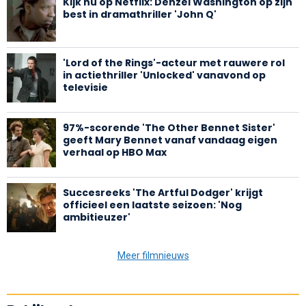
Kijk nú op Netflix: Denzel Washington op zijn
best in dramathriller 'John Q'
'Lord of the Rings'-acteur met rauwere rol
in actiethriller 'Unlocked' vanavond op
televisie
97%-scorende 'The Other Bennet Sister'
geeft Mary Bennet vanaf vandaag eigen
verhaal op HBO Max
Succesreeks 'The Artful Dodger' krijgt
officieel een laatste seizoen: 'Nog
ambitieuzer'
Meer filmnieuws