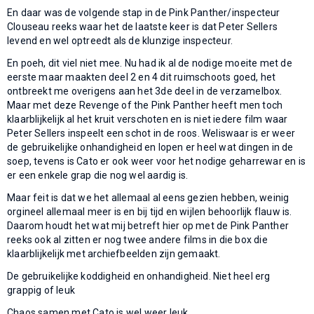
En daar was de volgende stap in de Pink Panther/inspecteur
Clouseau reeks waar het de laatste keer is dat Peter Sellers
levend en wel optreedt als de klunzige inspecteur.
En poeh, dit viel niet mee. Nu had ik al de nodige moeite met de
eerste maar maakten deel 2 en 4 dit ruimschoots goed, het
ontbreekt me overigens aan het 3de deel in de verzamelbox.
Maar met deze Revenge of the Pink Panther heeft men toch
klaarblijkelijk al het kruit verschoten en is niet iedere film waar
Peter Sellers inspeelt een schot in de roos. Weliswaar is er weer
de gebruikelijke onhandigheid en lopen er heel wat dingen in de
soep, tevens is Cato er ook weer voor het nodige geharrewar en is
er een enkele grap die nog wel aardig is.
Maar feit is dat we het allemaal al eens gezien hebben, weinig
orgineel allemaal meer is en bij tijd en wijlen behoorlijk flauw is.
Daarom houdt het wat mij betreft hier op met de Pink Panther
reeks ook al zitten er nog twee andere films in die box die
klaarblijkelijk met archiefbeelden zijn gemaakt.
De gebruikelijke koddigheid en onhandigheid. Niet heel erg
grappig of leuk
Chaos samen met Cato is wel weer leuk.