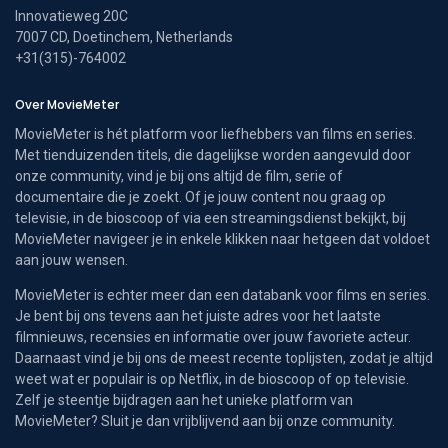
Innovatieweg 20C
7007 CD, Doetinchem, Netherlands
+31(315)-764002
Over MovieMeter
MovieMeter is hét platform voor liefhebbers van films en series.
Met tienduizenden titels, die dagelijkse worden aangevuld door
onze community, vind je bij ons altijd de film, serie of
documentaire die je zoekt. Of je jouw content nou graag op
televisie, in de bioscoop of via een streamingsdienst bekijkt, bij
MovieMeter navigeer je in enkele klikken naar hetgeen dat voldoet
aan jouw wensen.
MovieMeter is echter meer dan een databank voor films en series.
Je bent bij ons tevens aan het juiste adres voor het laatste
filmnieuws, recensies en informatie over jouw favoriete acteur.
Daarnaast vind je bij ons de meest recente toplijsten, zodat je altijd
weet wat er populair is op Netflix, in de bioscoop of op televisie.
Zelf je steentje bijdragen aan het unieke platform van
MovieMeter? Sluit je dan vrijblijvend aan bij onze community.