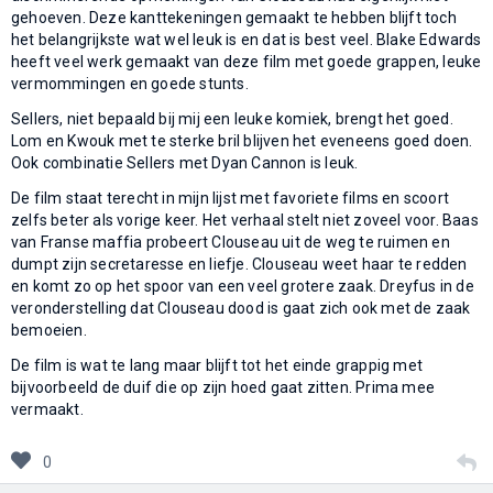
gehoeven. Deze kanttekeningen gemaakt te hebben blijft toch
het belangrijkste wat wel leuk is en dat is best veel. Blake Edwards
heeft veel werk gemaakt van deze film met goede grappen, leuke
vermommingen en goede stunts.
Sellers, niet bepaald bij mij een leuke komiek, brengt het goed.
Lom en Kwouk met te sterke bril blijven het eveneens goed doen.
Ook combinatie Sellers met Dyan Cannon is leuk.
De film staat terecht in mijn lijst met favoriete films en scoort
zelfs beter als vorige keer. Het verhaal stelt niet zoveel voor. Baas
van Franse maffia probeert Clouseau uit de weg te ruimen en
dumpt zijn secretaresse en liefje. Clouseau weet haar te redden
en komt zo op het spoor van een veel grotere zaak. Dreyfus in de
veronderstelling dat Clouseau dood is gaat zich ook met de zaak
bemoeien.
De film is wat te lang maar blijft tot het einde grappig met
bijvoorbeeld de duif die op zijn hoed gaat zitten. Prima mee
vermaakt.
0