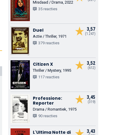
Misdaad / Drama, 2022
35 reacties
3,57
Duel
(1.247)
Actie / Thriller, 1971
379 reacties
3,52
Citizen X
(612)
Thriller / Mystery, 1995
117 reacties
3,45
Professione:
(319)
Reporter
Drama / Romantiek, 1975
90 reacties
3,43
L'Ultima Notte di