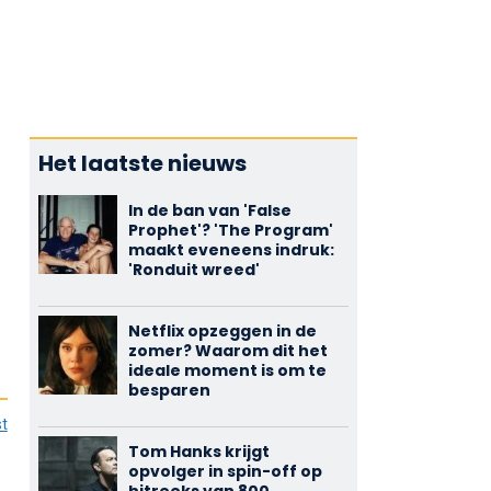
Het laatste nieuws
In de ban van 'False
Prophet'? 'The Program'
maakt eveneens indruk:
'Ronduit wreed'
Netflix opzeggen in de
zomer? Waarom dit het
ideale moment is om te
besparen
st
Tom Hanks krijgt
opvolger in spin-off op