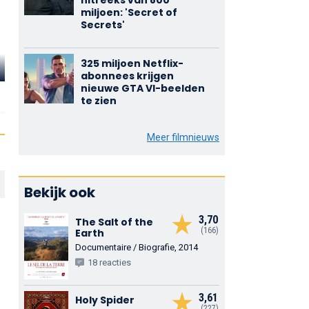
hitreeks van 800
miljoen: 'Secret of
Secrets'
Elizabeth
325 miljoen Netflix-
Thompson
Roy Jenson
Kim Richard
abonnees krijgen
nieuwe GTA VI-beelden
Margie Johnson
Ray Mott
Lynn Marie Paren
te zien
Meer filmnieuws
Bekijk ook
3,70
The Salt of the
(166)
Earth
Documentaire / Biografie, 2014
18 reacties
3,61
Holy Spider
(227)