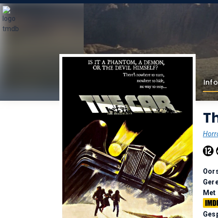
Info
Th
Horr
Oor
Gere
Met
Gesp