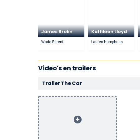
James Brolin
Kathleen Lloyd
Wade Parent
Lauren Humphries
Video's en trailers
Trailer The Car