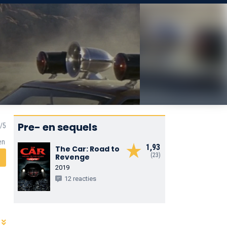
Pre- en sequels
en
1,93
The Car: Road to
(23)
Revenge
2019
12 reacties