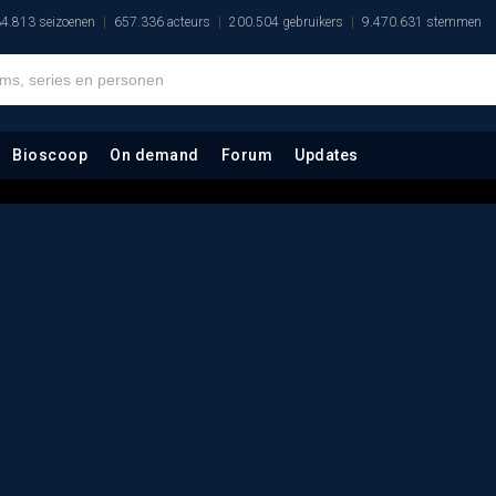
4.813 seizoenen
657.336 acteurs
200.504 gebruikers
9.470.631 stemmen
Bioscoop
On demand
Forum
Updates