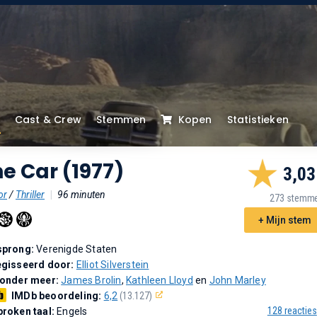
Cast & Crew
Stemmen
Kopen
Statistieken
e Car (1977)
3,03
or
/
Thriller
|
96 minuten
273 stemm
+ Mijn stem
sprong:
Verenigde Staten
gisseerd door:
Elliot Silverstein
 onder meer:
James Brolin
,
Kathleen Lloyd
en
John Marley
IMDb beoordeling:
6,2
(13.127)
128 reacties
roken taal:
Engels