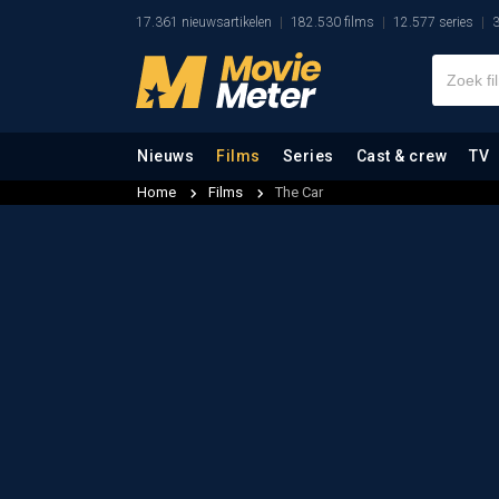
17.361 nieuwsartikelen
182.530 films
12.577 series
3
Nieuws
Films
Series
Cast & crew
TV
Home
Films
The Car