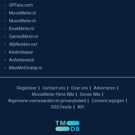
GPFans.com
MovieMeter.nl
MusicMeter.nl
BoekMeter.nl
GamesMeter.nl
WijWedden.net
Kelderklasse
Anfieldwatch
MeeMetOranje.nl
Registreer
Contact ons
Over ons
Adverteren
MovieMeter Films Wiki
Series Wiki
Algemene voorwaarden en privacybeleid
Consent wijzigen
RSS Feeds
API