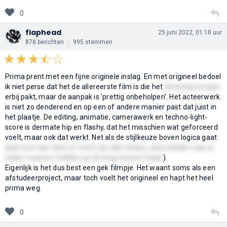
0
flaphead
25 juni 2022, 01:18 uur
878 berichten
995 stemmen
Prima prent met een fijne originele inslag. En met origineel bedoel
ik niet perse dat het de allereerste film is die het
timeloopconcept
erbij pakt, maar de aanpak is 'prettig onbeholpen'. Het acteerwerk
is niet zo denderend en op een of andere manier past dat juist in
het plaatje. De editing, animatie, camerawerk en techno-light-
score is dermate hip en flashy, dat het misschien wat geforceerd
voelt, maar ook dat werkt. Net als de stijlkeuze boven logica gaat
(pak toch een fiets of metro ipv dat rennen, wees helder naar je
vader, waarom midden op de weg rennen/staan
).
Eigenlijk is het dus best een gek filmpje. Het waant soms als een
afstudeerproject, maar toch voelt het origineel en hapt het heel
prima weg.
0