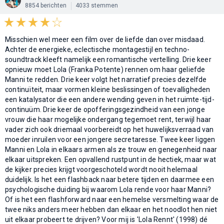
8854 berichten
4033 stemmen
Misschien wel meer een film over de liefde dan over misdaad.
Achter de energieke, eclectische montagestijl en techno-
soundtrack kleeft namelijk een romantische vertelling. Drie keer
opnieuw moet Lola (Franka Potente) rennen om haar geliefde
Manni te redden. Drie keer volgt het narratief precies dezelfde
continuïteit, maar vormen kleine beslissingen of toevalligheden
een katalysator die een andere wending geven in het ruimte-tijd-
continuüm. Drie keer de opofferingsgezindheid van een jonge
vrouw die haar mogelijke ondergang tegemoet rent, terwijl haar
vader zich ook driemaal voorbereidt op het huwelijksverraad van
moeder inruilen voor een jongere secretaresse. Twee keer liggen
Manni en Lola in elkaars armen als ze trouw en genegenheid naar
elkaar uitspreken. Een opvallend rustpunt in de hectiek, maar wat
de kijker precies krijgt voorgeschoteld wordt nooit helemaal
duidelijk. Is het een flashback naar betere tijden en daarmee een
psychologische duiding bij waarom Lola rende voor haar Manni?
Of is het een flashforward naar een hemelse versmelting waar de
twee niks anders meer hebben dan elkaar en het noodlot hen niet
uit elkaar probeert te drijven? Voor mij is 'Lola Rennt' (1998) dé