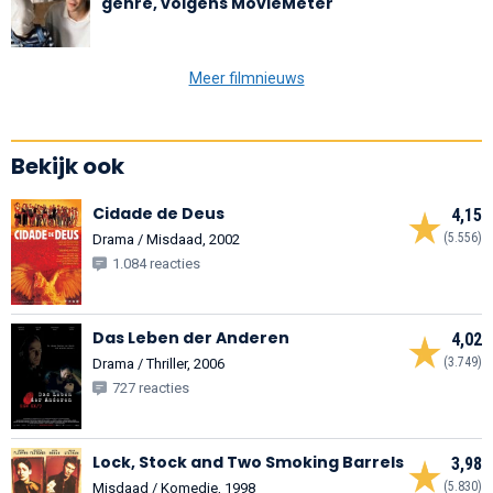
genre, volgens MovieMeter
Meer filmnieuws
Bekijk ook
Cidade de Deus
4,15
(5.556)
Drama / Misdaad, 2002
1.084 reacties
Das Leben der Anderen
4,02
(3.749)
Drama / Thriller, 2006
727 reacties
Lock, Stock and Two Smoking Barrels
3,98
(5.830)
Misdaad / Komedie, 1998