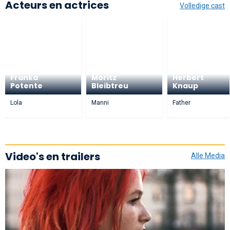
Acteurs en actrices
Volledige cast
Franka
Moritz
Herbert
Potente
Bleibtreu
Knaup
Lola
Manni
Father
Video's en trailers
Alle Media