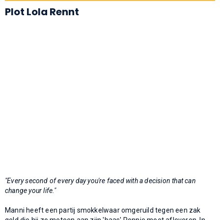
Plot Lola Rennt
"Every second of every day you're faced with a decision that can
change your life."
Manni heeft een partij smokkelwaar omgeruild tegen een zak
geld die hij zo meteen aan zijn 'baas' Ronnie moet afleveren. In