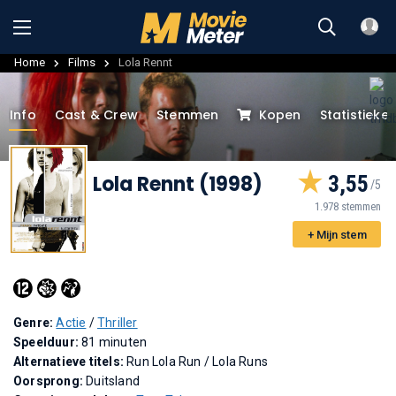
Home
Films
Lola Rennt
Info
Cast & Crew
Stemmen
Kopen
Statistieke
Lola Rennt (1998)
3,55
1.978 stemmen
+ Mijn stem
Genre:
Actie
/
Thriller
Speelduur:
81 minuten
Alternatieve titels:
Run Lola Run
/
Lola Runs
Oorsprong:
Duitsland