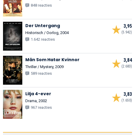
848 reacties
Der Untergang
3,95
(5.942)
Historisch / Oorlog, 2004
1.642 reacties
Män Som Hatar Kvinnor
3,84
(2.683)
Thriller / Mystery, 2009
589 reacties
Lilja 4-ever
3,83
(1.650)
Drama, 2002
967 reacties