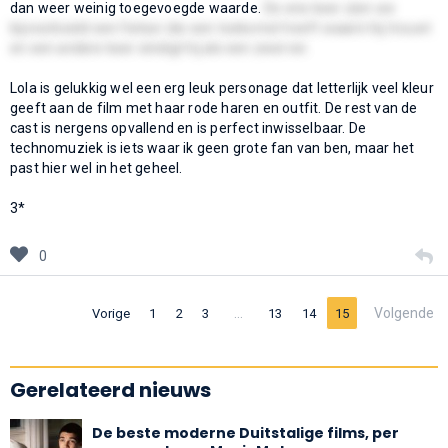
dan weer weinig toegevoegde waarde.
De ene keer zien we
bijvoorbeeld een fietser die een toekomst heeft waarin hij trouwt
en een andere keer eindigt hij als een zwerver.
Lola is gelukkig wel een erg leuk personage dat letterlijk veel kleur
geeft aan de film met haar rode haren en outfit. De rest van de
cast is nergens opvallend en is perfect inwisselbaar. De
technomuziek is iets waar ik geen grote fan van ben, maar het
past hier wel in het geheel.
3*
0
…
Volgende
Vorige
1
2
3
13
14
15
Gerelateerd nieuws
De beste moderne Duitstalige films, per