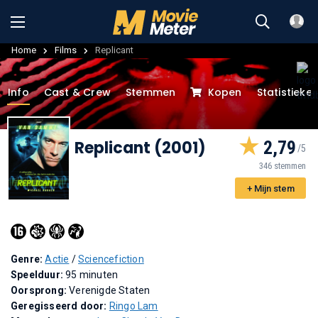
Home
Films
Replicant
Info
Cast & Crew
Stemmen
Kopen
Statistieke
Replicant (2001)
2,79
346 stemmen
+ Mijn stem
Genre:
Actie
/
Sciencefiction
Speelduur:
95 minuten
Oorsprong:
Verenigde Staten
Geregisseerd door:
Ringo Lam