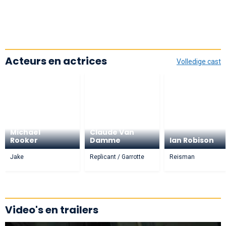
Acteurs en actrices
Volledige cast
Jean-
Michael
Claude Van
Rooker
Damme
Ian Robison
Jake
Replicant / Garrotte
Reisman
Video's en trailers