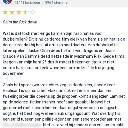
12443 berichten
3964 stemmen
Calm the fuck down
Wat is dat toch met Ringo Lam en zijn fascinaties voor
dubbelrollen? Dit is nu de derde film die ik van hem zie en het is de
derde keer dat hij besluit om zijn hoofdacteur een dubbelrol te
laten spelen. Jackie Chan deed het in Twin Dragons en Jean-
Claude Van Damme deed hetzelfde in Maximum Risk. Beide films
kregen van mijn kant 2* dus ik moest bekennen dat ik er niet
enorm hard naar uitkeek wanneer Lam hetzelfde trucje ging
bovenhalen.
Zoals het spreekwoord echter zegt is derde keer, goede keer.
Replicant is op narratief vlak dan ook net iets meer dan een
tweelingbroer die opeens op de proppen komt aangezien Lam het
op de science-fiction manier heeft aangepakt. Hoewel het
gerommel met klonen hier en daar nogal vreemd en onlogisch
oogt, is het best nog wel een leuk uitgangspunt. Wat overblijft is
een strijd tussen een politie-agent en een seriemoordenaar met
een moedercomplex.
Niet al te veel bijzonders dus en Lam maakt