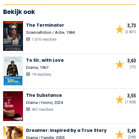
Bekijk ook
The Terminator
3,73
(3.837)
Sciencefiction / Actie, 1984
1.016 reacties
To Sir, with Love
3,63
(75)
Drama, 1967
19 reacties
The Substance
3,55
(1.038)
Drama / Horror, 2024
467 reacties
Dreamer: Inspired by a True Story
3,49
(299)
Drama / Familie, 2005