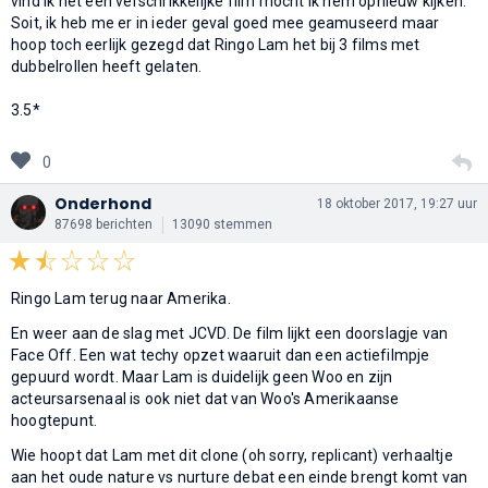
vind ik het een verschrikkelijke film mocht ik hem opnieuw kijken.
Soit, ik heb me er in ieder geval goed mee geamuseerd maar
hoop toch eerlijk gezegd dat Ringo Lam het bij 3 films met
dubbelrollen heeft gelaten.
3.5*
0
Onderhond
18 oktober 2017, 19:27 uur
87698 berichten
13090 stemmen
Ringo Lam terug naar Amerika.
En weer aan de slag met JCVD. De film lijkt een doorslagje van
Face Off. Een wat techy opzet waaruit dan een actiefilmpje
gepuurd wordt. Maar Lam is duidelijk geen Woo en zijn
acteursarsenaal is ook niet dat van Woo's Amerikaanse
hoogtepunt.
Wie hoopt dat Lam met dit clone (oh sorry, replicant) verhaaltje
aan het oude nature vs nurture debat een einde brengt komt van