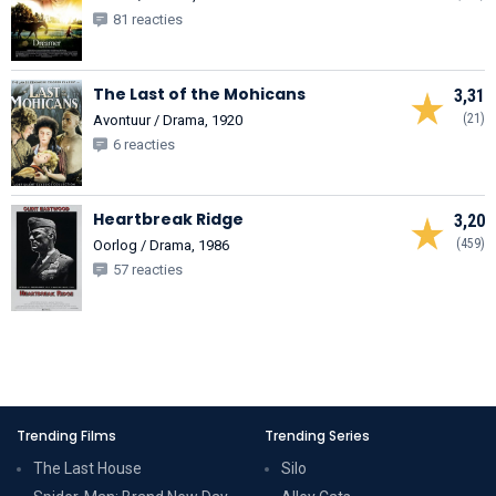
81 reacties
The Last of the Mohicans
3,31
(21)
Avontuur / Drama, 1920
6 reacties
Heartbreak Ridge
3,20
(459)
Oorlog / Drama, 1986
57 reacties
Trending Films
Trending Series
The Last House
Silo