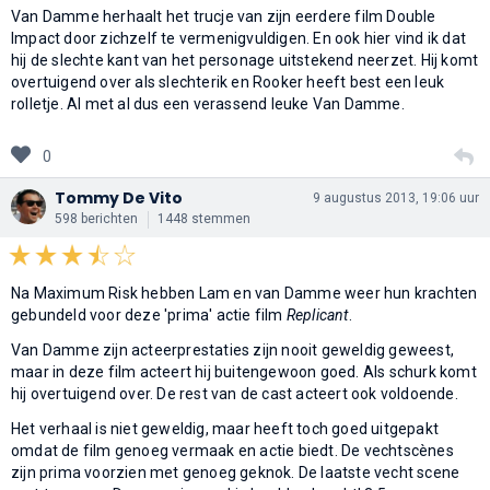
Van Damme herhaalt het trucje van zijn eerdere film Double
Impact door zichzelf te vermenigvuldigen. En ook hier vind ik dat
hij de slechte kant van het personage uitstekend neerzet. Hij komt
overtuigend over als slechterik en Rooker heeft best een leuk
rolletje. Al met al dus een verassend leuke Van Damme.
0
Tommy De Vito
9 augustus 2013, 19:06 uur
598 berichten
1448 stemmen
Na Maximum Risk hebben Lam en van Damme weer hun krachten
gebundeld voor deze 'prima' actie film
Replicant
.
Van Damme zijn acteerprestaties zijn nooit geweldig geweest,
maar in deze film acteert hij buitengewoon goed. Als schurk komt
hij overtuigend over. De rest van de cast acteert ook voldoende.
Het verhaal is niet geweldig, maar heeft toch goed uitgepakt
omdat de film genoeg vermaak en actie biedt. De vechtscènes
zijn prima voorzien met genoeg geknok. De laatste vecht scene