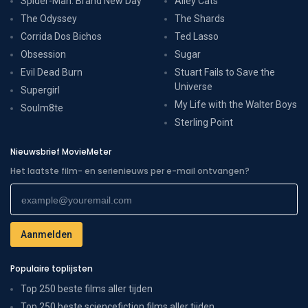
Spider-Man: Brand New Day
Alley Cats
The Odyssey
The Shards
Corrida Dos Bichos
Ted Lasso
Obsession
Sugar
Evil Dead Burn
Stuart Fails to Save the
Universe
Supergirl
My Life with the Walter Boys
Soulm8te
Sterling Point
Nieuwsbrief MovieMeter
Het laatste film- en serienieuws per e-mail ontvangen?
Populaire toplijsten
Top 250 beste films aller tijden
Top 250 beste sciencefiction films aller tijden