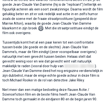
goede Jean-Claude Van Damme (hij is de "replicant") letterlijk en
figuurlijk acteren als een soort zwakzinnige. Daarna wordt de film
gelukkig beter en zit er ook redelijk wat actie in en zelfs humor
zoals de scene met de fraaie straatprostituee (gespeeld door
Marnie Alton), waarbij de goede Jean-Claude Van Damme
😄
klaarkomt in zijn broek
. Met die straatprostituee eindigt de
film ook overigens.
Tussentijds komt het al een paar keren tot een confrontatie
tussen beide (de goede en de slechte) Jean-Claude Van
Damme's, maar de film eindigt (zeer voorspelbaar overigens)
natuurlijk met een gevecht tussen beiden. Helaas stelt dat
gevecht weinig voor en wie dat gevecht wint valt natuurlijk
makkelijk te raden (vooral door hulp van
detective Jake Riley
).
Jean-Claude Van Damme deed het nog enigszins verdienstelijk in
zijn dubbelrol, maar de enige echte goede acteur in deze film is
toch Michael Rooker in de rol van detective Jake Riley.
Niet meer dan een matige bedoeling deze flauwe Actie /
Sciencefiction film en de beste films heeft Jean-Claude Van
Damme toch gemaakt in de eindjaren 80 en de begin jaren 90.