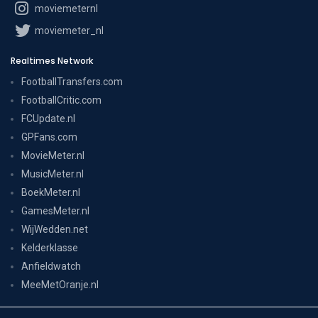
moviemeternl
moviemeter_nl
Realtimes Network
FootballTransfers.com
FootballCritic.com
FCUpdate.nl
GPFans.com
MovieMeter.nl
MusicMeter.nl
BoekMeter.nl
GamesMeter.nl
WijWedden.net
Kelderklasse
Anfieldwatch
MeeMetOranje.nl