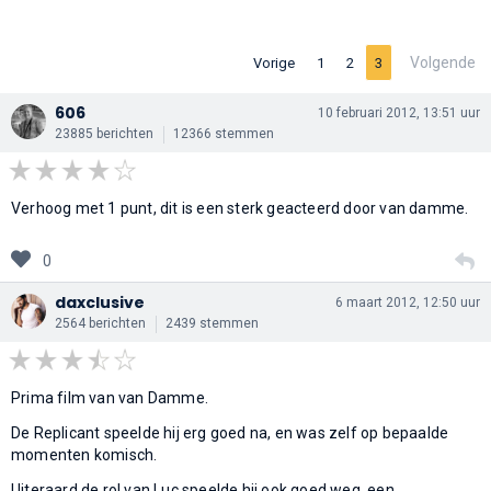
Volgende
Vorige
1
2
3
606
10 februari 2012, 13:51 uur
23885 berichten
12366 stemmen
Verhoog met 1 punt, dit is een sterk geacteerd door van damme.
0
daxclusive
6 maart 2012, 12:50 uur
2564 berichten
2439 stemmen
Prima film van van Damme.
De Replicant speelde hij erg goed na, en was zelf op bepaalde
momenten komisch.
Uiteraard de rol van Luc speelde hij ook goed weg, een