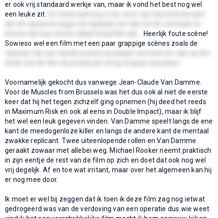
er ook vrij standaard werkje van, maar ik vond het best nog wel
een leuke zit.
De foute bad-boy in de vorm van Garrotte/Sevard
die het opneemt tegen de replicant om dan tot de conclusie te
komen dat hun moves altijd hetzelfde zijn...
Heerlijk foute scène!
Sowieso wel een film met een paar grappige scènes zoals de
replicant die een bende pooiers bij elkaar rammelt om dan op het
einde van de film de prostituee terug te gaan opzoeken.
Voornamelijk gekocht dus vanwege Jean-Claude Van Damme.
Voor de Muscles from Brussels was het dus ook al niet de eerste
keer dat hij het tegen zichzelf ging opnemen (hij deed het reeds
in Maximum Risk en ook al eens in Double Impact), maar ik blijf
het wel een leuk gegeven vinden. Van Damme speelt langs de ene
kant de meedogenloze killer en langs de andere kant de mentaal
zwakke replicant. Twee uiteenlopende rollen en Van Damme
geraakt zowaar met allebei weg. Michael Rooker neemt praktisch
in zijn eentje de rest van de film op zich en doet dat ook nog wel
vrij degelijk. Af en toe wat irritant, maar over het algemeen kan hij
er nog mee door.
Ik moet er wel bij zeggen dat ik toen ik deze film zag nog ietwat
gedrogeerd was van de verdoving van een operatie dus wie weet