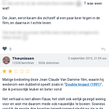
😄
En dan zen 2e rol, als verknipte Bono lookalike
. T was weer
wat!
Die Jean, eerst kwam die zichzelf al een paar keer tegen in de
film, en daarna in t echte leven.
Ook leuk dat ze precies tzelfde doen steeds bij t eindgevecht,
🙂
lekker kinds
0
Theunissen
5 september 2015, 21:59 uur
12328 berichten
5536 stemmen
Matige bedoeling deze Jean-Claude Van Damme film, waarin hij
wederom een dubbelrol speelt zoals in "
Double Impact (1991)
",
die ik persoonlijk leuker en beter vond.
Het verhaal is niet alleen flauw, het stelt ook eerlijk gezegd weinig
voor en wist me daarom mede ook nauwelijks te boeien. Sowieso
vond ik de eerste drie kwartier tenenkromend slecht en zie je de