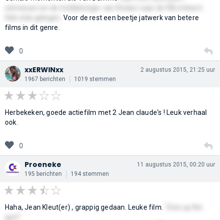
schreeuwt en de middelvinger van Rooker naar de FBI imiteert.
Heb stuk gelegen.
Voor de rest een beetje jatwerk van betere
films in dit genre.
0
xxERWINxx
2 augustus 2015, 21:25 uur
1967 berichten
1019 stemmen
Herbekeken, goede actiefilm met 2 Jean claude's ! Leuk verhaal
ook.
0
Proeneke
11 augustus 2015, 00:20 uur
195 berichten
194 stemmen
Haha, Jean Kleut(er) , grappig gedaan. Leuke film.
"Give up the
gun!"