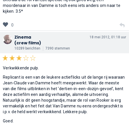
moordenaar in van Damme is toch eens iets anders om naar te
kijken. 3.5*
0
Zinema
18 mei 2012, 01:18 uur
(crew films)
10289 berichten
7390 stemmen
Verkwikkende pulp.
Replicant is een van de leukere actieflicks uit de lange rij waaraan
Jean-Claude van Damme heeft meegewerkt. Waar de meeste
van die films uitblinken in het ‘dertien-in-een-dozijn-gevoel’, kent
deze actiefilm een aardig verhaaltje, alsmede uitvoering.
Natuurlijk is dit geen hoogstandje, maar de rol van Rooker is erg
vermakelijk en het feit dat Van Damme nu eens ondergeschikt is
i.p.v. de held werkt verkwikkend. Lekkere pulp.
Goed.