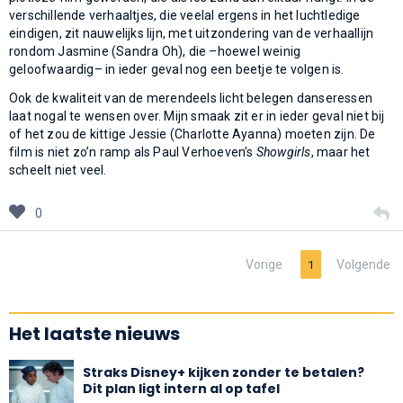
verschillende verhaaltjes, die veelal ergens in het luchtledige
eindigen, zit nauwelijks lijn, met uitzondering van de verhaallijn
rondom Jasmine (Sandra Oh), die –hoewel weinig
geloofwaardig– in ieder geval nog een beetje te volgen is.
Ook de kwaliteit van de merendeels licht belegen danseressen
laat nogal te wensen over. Mijn smaak zit er in ieder geval niet bij
of het zou de kittige Jessie (Charlotte Ayanna) moeten zijn. De
film is niet zo’n ramp als Paul Verhoeven’s
Showgirls
, maar het
scheelt niet veel.
0
Vorige
Volgende
1
Het laatste nieuws
Straks Disney+ kijken zonder te betalen?
Dit plan ligt intern al op tafel