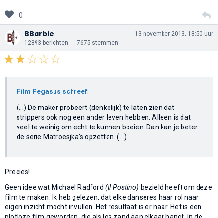
0
BBarbie
13 november 2013, 18:50 uur
12893 berichten
7675 stemmen
Film Pegasus schreef
:
(...) De maker probeert (denkelijk) te laten zien dat
strippers ook nog een ander leven hebben. Alleen is dat
veel te weinig om echt te kunnen boeien. Dan kan je beter
de serie Matroesjka's opzetten. (...)
Precies!
Geen idee wat Michael Radford
(Il Postino)
bezield heeft om deze
film te maken. Ik heb gelezen, dat elke danseres haar rol naar
eigen inzicht mocht invullen. Het resultaat is er naar. Het is een
plotloze film geworden, die als los zand aan elkaar hangt. In de