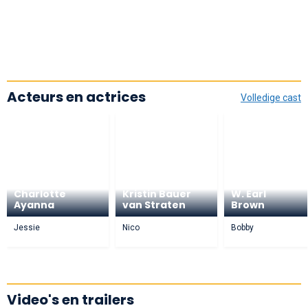
Acteurs en actrices
Volledige cast
Charlotte
Kristin Bauer
W. Earl
Ayanna
van Straten
Brown
Jessie
Nico
Bobby
Video's en trailers