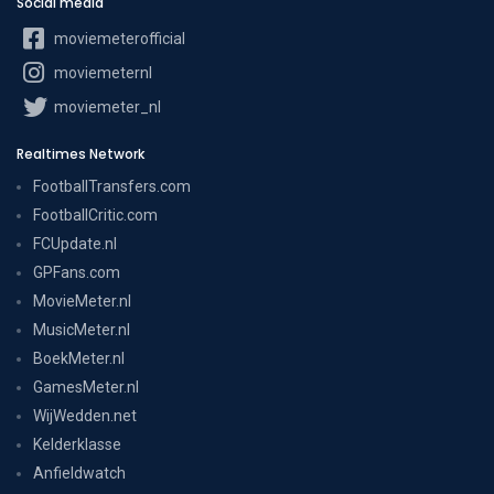
Social media
moviemeterofficial
moviemeternl
moviemeter_nl
Realtimes Network
FootballTransfers.com
FootballCritic.com
FCUpdate.nl
GPFans.com
MovieMeter.nl
MusicMeter.nl
BoekMeter.nl
GamesMeter.nl
WijWedden.net
Kelderklasse
Anfieldwatch