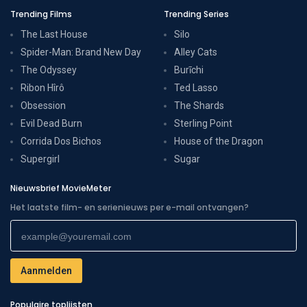
Trending Films
Trending Series
The Last House
Silo
Spider-Man: Brand New Day
Alley Cats
The Odyssey
Burīchi
Ribon Hîrô
Ted Lasso
Obsession
The Shards
Evil Dead Burn
Sterling Point
Corrida Dos Bichos
House of the Dragon
Supergirl
Sugar
Nieuwsbrief MovieMeter
Het laatste film- en serienieuws per e-mail ontvangen?
Populaire toplijsten