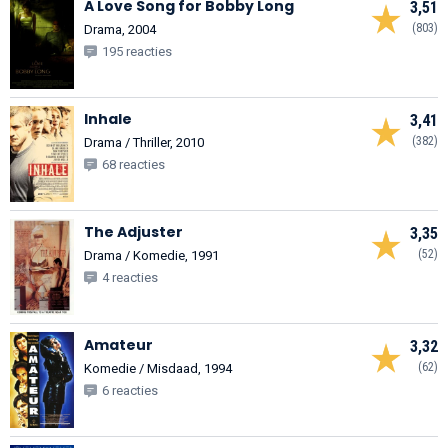
A Love Song for Bobby Long
3,51
(803)
Drama, 2004
195 reacties
Inhale
3,41
(382)
Drama / Thriller, 2010
68 reacties
The Adjuster
3,35
(52)
Drama / Komedie, 1991
4 reacties
Amateur
3,32
(62)
Komedie / Misdaad, 1994
6 reacties