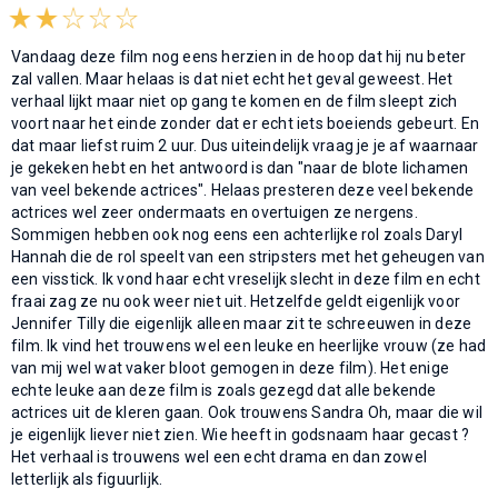
Vandaag deze film nog eens herzien in de hoop dat hij nu beter
zal vallen. Maar helaas is dat niet echt het geval geweest. Het
verhaal lijkt maar niet op gang te komen en de film sleept zich
voort naar het einde zonder dat er echt iets boeiends gebeurt. En
dat maar liefst ruim 2 uur. Dus uiteindelijk vraag je je af waarnaar
je gekeken hebt en het antwoord is dan "naar de blote lichamen
van veel bekende actrices". Helaas presteren deze veel bekende
actrices wel zeer ondermaats en overtuigen ze nergens.
Sommigen hebben ook nog eens een achterlijke rol zoals Daryl
Hannah die de rol speelt van een stripsters met het geheugen van
een visstick. Ik vond haar echt vreselijk slecht in deze film en echt
fraai zag ze nu ook weer niet uit. Hetzelfde geldt eigenlijk voor
Jennifer Tilly die eigenlijk alleen maar zit te schreeuwen in deze
film. Ik vind het trouwens wel een leuke en heerlijke vrouw (ze had
van mij wel wat vaker bloot gemogen in deze film). Het enige
echte leuke aan deze film is zoals gezegd dat alle bekende
actrices uit de kleren gaan. Ook trouwens Sandra Oh, maar die wil
je eigenlijk liever niet zien. Wie heeft in godsnaam haar gecast ?
Het verhaal is trouwens wel een echt drama en dan zowel
letterlijk als figuurlijk.