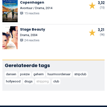
Copenhagen
3,32
(70)
Avontuur / Drama, 2014
15 reacties
Stage Beauty
3,21
(96)
Drama, 2004
24 reacties
Gerelateerde tags
dansen
poëzie
geheim
huurmoordenaar
stripclub
hollywood
drugs
stripping
club