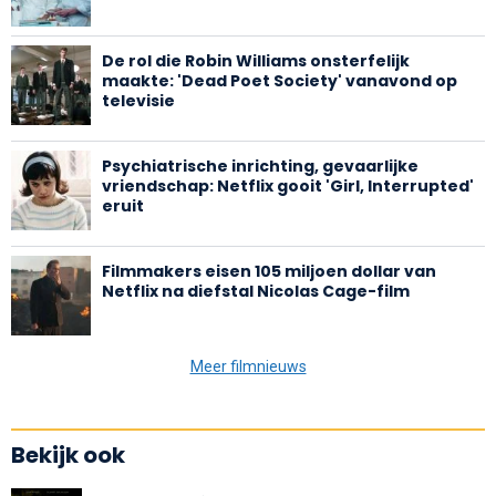
De rol die Robin Williams onsterfelijk
maakte: 'Dead Poet Society' vanavond op
televisie
Psychiatrische inrichting, gevaarlijke
vriendschap: Netflix gooit 'Girl, Interrupted'
eruit
Filmmakers eisen 105 miljoen dollar van
Netflix na diefstal Nicolas Cage-film
Meer filmnieuws
Bekijk ook