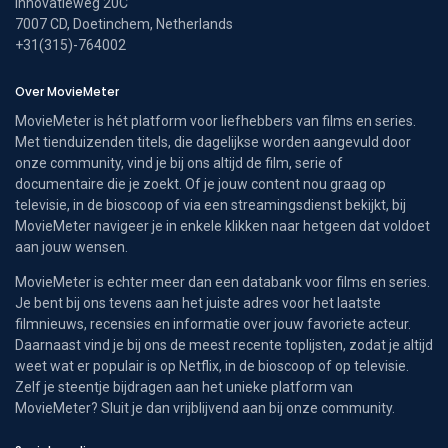
Innovatieweg 20C
7007 CD, Doetinchem, Netherlands
+31(315)-764002
Over MovieMeter
MovieMeter is hét platform voor liefhebbers van films en series.
Met tienduizenden titels, die dagelijkse worden aangevuld door
onze community, vind je bij ons altijd de film, serie of
documentaire die je zoekt. Of je jouw content nou graag op
televisie, in de bioscoop of via een streamingsdienst bekijkt, bij
MovieMeter navigeer je in enkele klikken naar hetgeen dat voldoet
aan jouw wensen.
MovieMeter is echter meer dan een databank voor films en series.
Je bent bij ons tevens aan het juiste adres voor het laatste
filmnieuws, recensies en informatie over jouw favoriete acteur.
Daarnaast vind je bij ons de meest recente toplijsten, zodat je altijd
weet wat er populair is op Netflix, in de bioscoop of op televisie.
Zelf je steentje bijdragen aan het unieke platform van
MovieMeter? Sluit je dan vrijblijvend aan bij onze community.