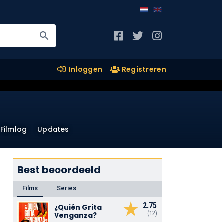
Inloggen
Registreren
Filmlog
Updates
Best beoordeeld
Films
Series
2.75
¿Quién Grita
(12)
Venganza?