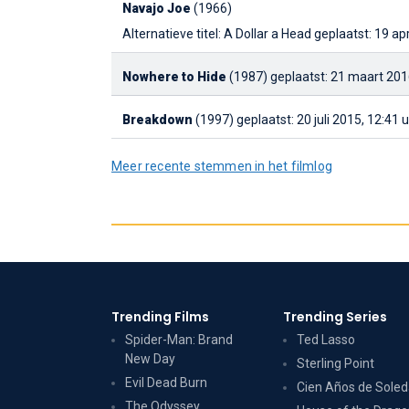
Navajo Joe
(1966)
Alternatieve titel: A Dollar a Head
geplaatst: 19 apr
Nowhere to Hide
(1987)
geplaatst: 21 maart 201
Breakdown
(1997)
geplaatst: 20 juli 2015, 12:41 
Meer recente stemmen in het filmlog
Trending Films
Trending Series
Spider-Man: Brand
Ted Lasso
New Day
Sterling Point
Evil Dead Burn
Cien Años de Sole
The Odyssey