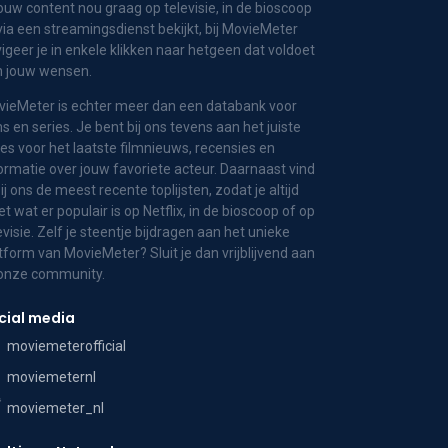
jouw content nou graag op televisie, in de bioscoop
via een streamingsdienst bekijkt, bij MovieMeter
igeer je in enkele klikken naar hetgeen dat voldoet
n jouw wensen.
ieMeter is echter meer dan een databank voor
ms en series. Je bent bij ons tevens aan het juiste
es voor het laatste filmnieuws, recensies en
ormatie over jouw favoriete acteur. Daarnaast vind
bij ons de meest recente toplijsten, zodat je altijd
t wat er populair is op Netflix, in de bioscoop of op
evisie. Zelf je steentje bijdragen aan het unieke
tform van MovieMeter? Sluit je dan vrijblijvend aan
 onze community.
cial media
moviemeterofficial
moviemeternl
moviemeter_nl