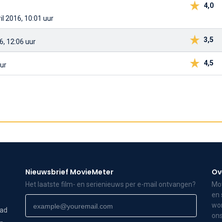
4,0
il 2016, 10:01 uur
3,5
6, 12:06 uur
4,5
uur
Nieuwsbrief MovieMeter
Ov
Het laatste film- en serienieuws per e-mail ontvangen?
Mov
en 
wor
dad
ons