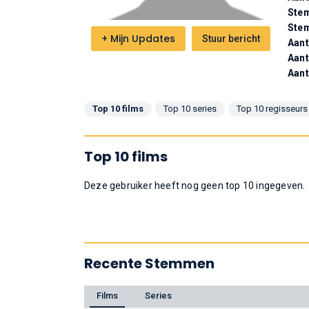
Stem
Ste
+
Mijn Updates
Stuur bericht
Aant
Aant
Aant
Top 10 films
Top 10 series
Top 10 regisseurs
Top 10 films
Deze gebruiker heeft nog geen top 10 ingegeven.
Recente Stemmen
Films
Series