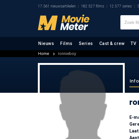
17.361 nieuwsartikelen
182.527 films
12.577 series
3
Nieuws
Films
Series
Cast & crew
TV
Home
ronnieboy
Inf
ro
E-ma
Gere
Laat
Aan