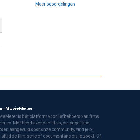
Meer beoordelingen
er MovieMeter
ieMeter is hét platform voor liefhebbers van films
series. Met tienduizenden titels, die dagelijkse
den aangevuld door onze community, vind je bij
 altijd de film, serie of documentaire die je zoekt. Of