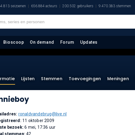
4.813 seizoenen
656.884 acteurs
200.502 gebruikers
9.470.383 stemmen
Bioscoop
On demand
Forum
Updates
ormatie
Lijsten
Stemmen
Toevoegingen
Meningen
nnieboy
iladres:
ronaldvandebrug@live.nl
gistreerd:
11 oktober 2009
ste bezoek:
6 mei, 17:36 uur
tal stemmen:
42