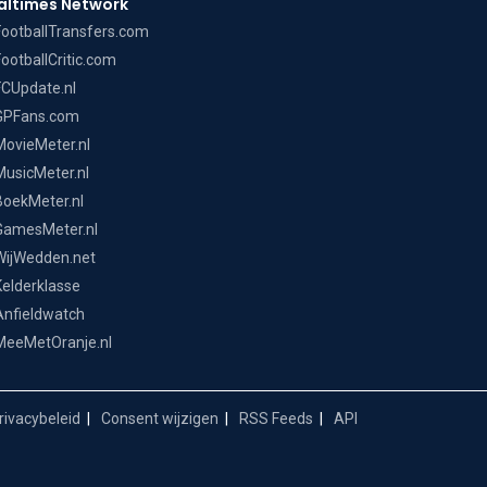
altimes Network
FootballTransfers.com
FootballCritic.com
FCUpdate.nl
GPFans.com
MovieMeter.nl
MusicMeter.nl
BoekMeter.nl
GamesMeter.nl
WijWedden.net
Kelderklasse
Anfieldwatch
MeeMetOranje.nl
ivacybeleid
Consent wijzigen
RSS Feeds
API