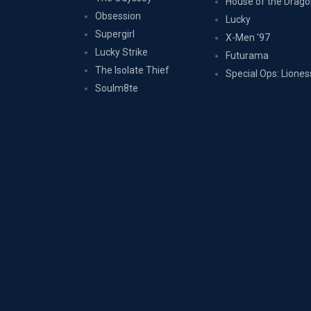
House of the Drag
Obsession
Lucky
Supergirl
X-Men '97
Lucky Strike
Futurama
The Isolate Thief
Special Ops: Liones
Soulm8te