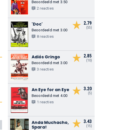
Beoordeeld met 3.50
2 reacties
2.79
'Doc'
(55)
Beoordeeld met 3.00
8 reacties
2.85
Adiós Gringo
(10)
Beoordeeld met 3.00
3 reacties
3.20
An Eye for an Eye
(5)
Beoordeeld met 4.00
1 reacties
3.43
Anda Muchacho,
(15)
Spara!