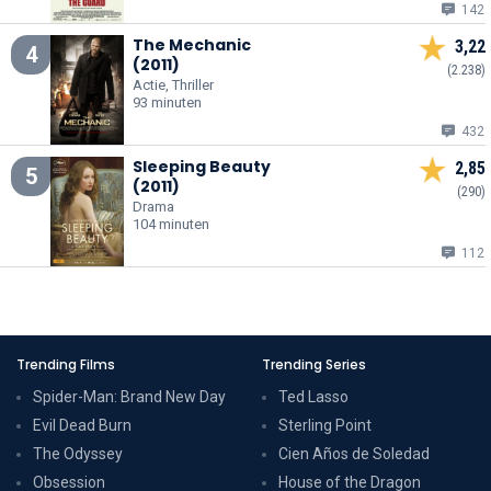
142
The Mechanic
3,22
4
(2011)
(2.238)
Actie, Thriller
93 minuten
432
Sleeping Beauty
2,85
5
(2011)
(290)
Drama
104 minuten
112
Trending Films
Trending Series
Spider-Man: Brand New Day
Ted Lasso
Evil Dead Burn
Sterling Point
The Odyssey
Cien Años de Soledad
Obsession
House of the Dragon