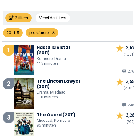
2 filters
Verwijder filters
2011
prostitueren
Hasta la Vista!
3,62
1
(2011)
(1.331)
Komedie, Drama
115 minuten
276
The Lincoln Lawyer
3,55
2
(2011)
(2.019)
Drama, Misdaad
118 minuten
248
The Guard (2011)
3,28
3
Misdaad, Komedie
(929)
96 minuten