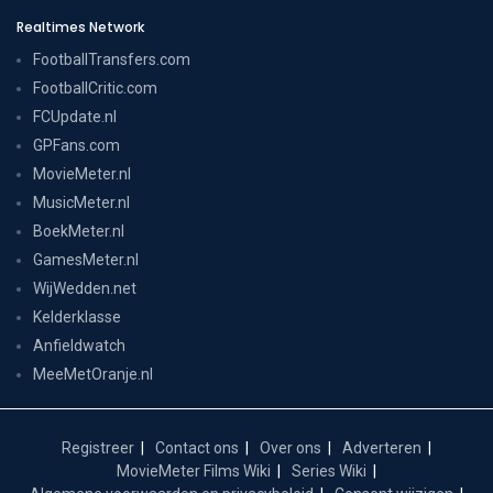
Realtimes Network
FootballTransfers.com
FootballCritic.com
FCUpdate.nl
GPFans.com
MovieMeter.nl
MusicMeter.nl
BoekMeter.nl
GamesMeter.nl
WijWedden.net
Kelderklasse
Anfieldwatch
MeeMetOranje.nl
Registreer
Contact ons
Over ons
Adverteren
MovieMeter Films Wiki
Series Wiki