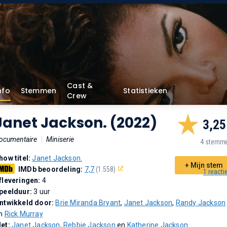
Cast &
nfo
Stemmen
Statistieken
Crew
Janet Jackson. (2022)
3,25
ocumentaire
|
Miniserie
4 stemm
how titel:
Janet Jackson.
+ Mijn stem
IMDb beoordeling:
7,7
(1.558)
1 reacti
fleveringen:
4
peelduur:
3 uur
ntwikkeld door:
Brie Miranda Bryant
,
Janet Jackson
,
Randy Jackson
n
Rick Murray
et:
Janet Jackson
,
Rebbie Jackson
en
Katherine Jackson