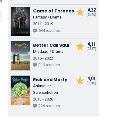
ia
4,22
Game of Thrones
(6046)
Fantasy / Drama
2011 - 2019
544 reacties
4,11
Better Call Saul
(2537)
Misdaad / Drama
2015 - 2022
319 reacties
4,01
Rick and Morty
(1010)
Animatie /
Sciencefiction
2013 - 2026
226 reacties