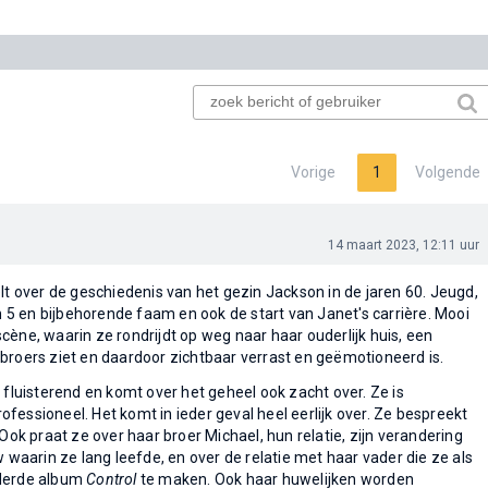
Vorige
1
Volgende
14 maart 2023, 12:11 uur
lt over de geschiedenis van het gezin Jackson in de jaren 60. Jeugd,
5 en bijbehorende faam en ook de start van Janet's carrière. Mooi
cène, waarin ze rondrijdt op weg naar haar ouderlijk huis, een
broers ziet en daardoor zichtbaar verrast en geëmotioneerd is.
 fluisterend en komt over het geheel ook zacht over. Ze is
fessioneel. Het komt in ieder geval heel eerlijk over. Ze bespreekt
 Ook praat ze over haar broer Michael, hun relatie, zijn verandering
w waarin ze lang leefde, en over de relatie met haar vader die ze als
 derde album
Control
te maken. Ook haar huwelijken worden