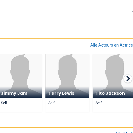
Alle Acteurs en Actric
Jimmy Jam
Terry Lewis
Tito Jackson
Self
Self
Self