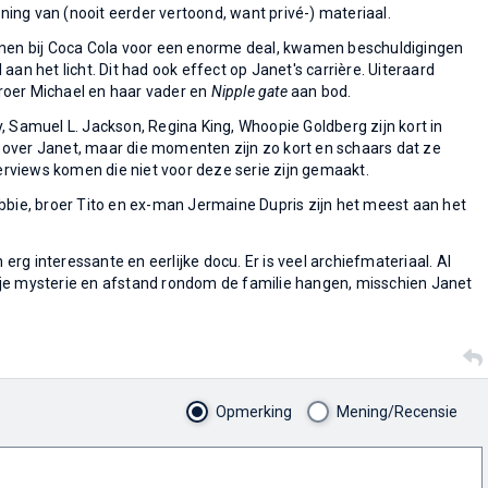
ng van (nooit eerder vertoond, want privé-) materiaal.
enen bij Coca Cola voor een enorme deal, kwamen beschuldigingen
aan het licht. Dit had ook effect op Janet's carrière. Uiteraard
oer Michael en haar vader en
Nipple gate
aan bod.
, Samuel L. Jackson, Regina King, Whoopie Goldberg zijn kort in
over Janet, maar die momenten zijn zo kort en schaars dat ze
terviews komen die niet voor deze serie zijn gemaakt.
bbie, broer Tito en ex-man Jermaine Dupris zijn het meest aan het
n erg interessante en eerlijke docu. Er is veel archiefmateriaal. Al
beetje mysterie en afstand rondom de familie hangen, misschien Janet
Opmerking
Mening/Recensie