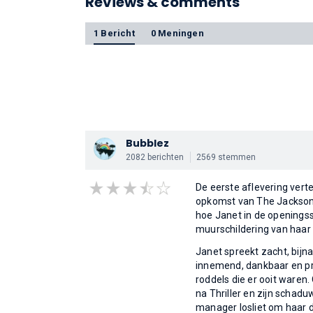
Reviews & comments
1 Bericht
0 Meningen
Bubblez
2082 berichten
2569 stemmen
De eerste aflevering verte
opkomst van The Jackson 
hoe Janet in de openingss
muurschildering van haar 
Janet spreekt zacht, bijna
innemend, dankbaar en pro
roddels die er ooit waren.
na Thriller en zijn schadu
manager losliet om haar