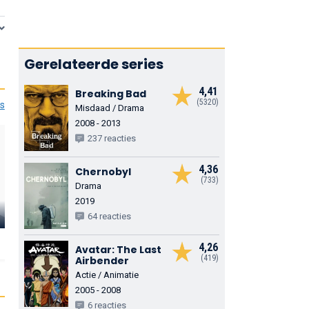
Gerelateerde series
4,41
Breaking Bad
(5320)
es
Misdaad / Drama
2008 - 2013
237 reacties
4,36
Chernobyl
(733)
Drama
2019
Samuel L.
Whoopi
Jackson
Goldberg
Mariah Car
64 reacties
Self
Self
Self
4,26
Avatar: The Last
(419)
Airbender
Actie / Animatie
2005 - 2008
6 reacties