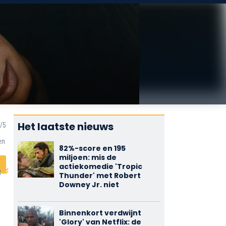
Het laatste nieuws
en
82%-score en 195
miljoen: mis de
actiekomedie 'Tropic
e
Thunder' met Robert
Downey Jr. niet
Binnenkort verdwijnt
'Glory' van Netflix: de