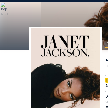
I
D
S
A
S
O
e
M