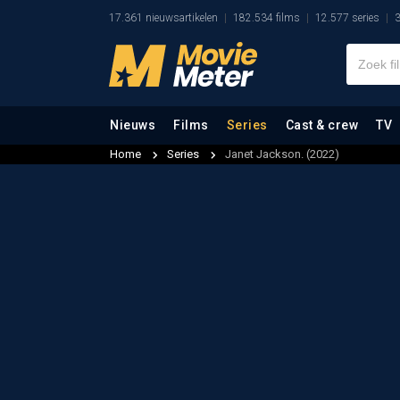
17.361 nieuwsartikelen
182.534 films
12.577 series
3
Nieuws
Films
Series
Cast & crew
TV
Home
Series
Janet Jackson. (2022)