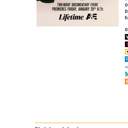
O
D
E
O