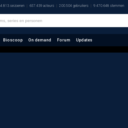
4.813 seizoenen
657.439 acteurs
200.504 gebruikers
9.470.648 stemmen
Bioscoop
On demand
Forum
Updates