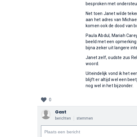
besproken met ondersteuni
Net toen Janet wilde tek
aan het adres van Michael 
komen ook de dood van br
Paula Abdul, Mariah Carey
beeld met een opmerking 
bijna zeker uit langere in
Janet zelf, oudste zus Re
woord.
Uiteindelijk vond ik het ee
blijft er altijd wel een 
nog wel in het bijzonder.
0
Gast
berichten
stemmen