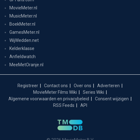
MovieMeter.nl
MusicMeter.nl
BoekMeter.nl
GamesMeter.nl
WijWedden.net
Kelderklasse
Anfieldwatch
MeeMetOranje.nl
Registreer
Contact ons
Over ons
Adverteren
MovieMeter Films Wiki
Series Wiki
Algemene voorwaarden en privacybeleid
Consent wijzigen
RSS Feeds
API
© 2026 MovieMeter B.V.