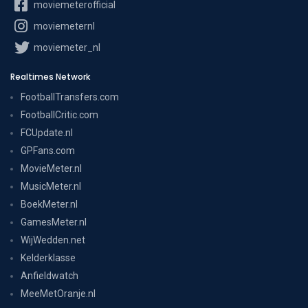
moviemeterofficial
moviemeternl
moviemeter_nl
Realtimes Network
FootballTransfers.com
FootballCritic.com
FCUpdate.nl
GPFans.com
MovieMeter.nl
MusicMeter.nl
BoekMeter.nl
GamesMeter.nl
WijWedden.net
Kelderklasse
Anfieldwatch
MeeMetOranje.nl