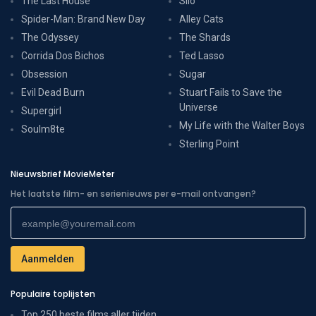
The Last House
Silo
Spider-Man: Brand New Day
Alley Cats
The Odyssey
The Shards
Corrida Dos Bichos
Ted Lasso
Obsession
Sugar
Evil Dead Burn
Stuart Fails to Save the
Universe
Supergirl
My Life with the Walter Boys
Soulm8te
Sterling Point
Nieuwsbrief MovieMeter
Het laatste film- en serienieuws per e-mail ontvangen?
Populaire toplijsten
Top 250 beste films aller tijden