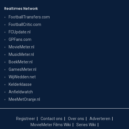
Realtimes Network
FootballTransfers.com
FootballCritic.com
FCUpdate.nl
GPFans.com
MovieMeter.nl
MusicMeter.nl
BoekMeter.nl
GamesMeter.nl
WijWedden.net
Kelderklasse
Anfieldwatch
MeeMetOranje.nl
Registreer
Contact ons
Over ons
Adverteren
MovieMeter Films Wiki
Series Wiki