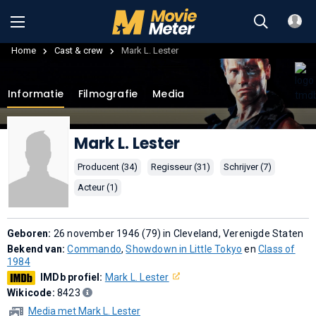
Home
Cast & crew
Mark L. Lester
Informatie
Filmografie
Media
Mark L. Lester
Producent (34)
Regisseur (31)
Schrijver (7)
Acteur (1)
Geboren:
26 november 1946 (79) in Cleveland, Verenigde Staten
Bekend van:
Commando
,
Showdown in Little Tokyo
en
Class of
1984
IMDb profiel:
Mark L. Lester
Wikicode:
8423
Media met Mark L. Lester