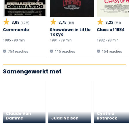
3,08
2,75
3,22
(1.725)
(408)
(394)
Commando
Showdown in Little
Class of 1984
Tokyo
1985 • 90 min
1991 • 79 min
1982 • 98 min
754 reacties
115 reacties
154 reacties
Samengewerkt met
Jean-
Claude Van
Cynthia
Damme
Judd Nelson
Rothrock