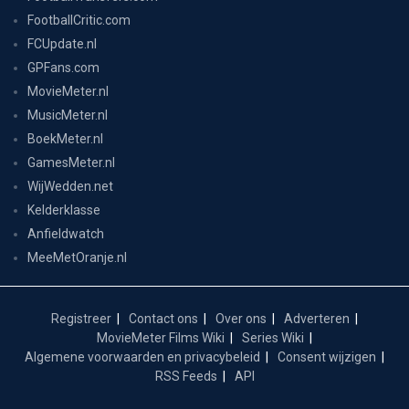
FootballCritic.com
FCUpdate.nl
GPFans.com
MovieMeter.nl
MusicMeter.nl
BoekMeter.nl
GamesMeter.nl
WijWedden.net
Kelderklasse
Anfieldwatch
MeeMetOranje.nl
Registreer
Contact ons
Over ons
Adverteren
MovieMeter Films Wiki
Series Wiki
Algemene voorwaarden en privacybeleid
Consent wijzigen
RSS Feeds
API