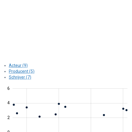
Acteur (9)
Producent (5)
Schrijver (7)
2
1
4
1
8
6
4
0
2