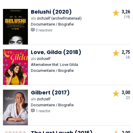
Belushi (2020)
3,26
(19)
als
zichzelf (archiefmateriaal)
Documentaire / Biografie
3 reacties
Love, Gilda (2018)
2,75
(4)
als
zichzelf
Alternatieve titel: Love Gilda
Documentaire / Biografie
Gilbert (2017)
3,00
(2)
als
zichzelf
Documentaire / Biografie
1 reactie
The Last Laugh (2016)
2,00