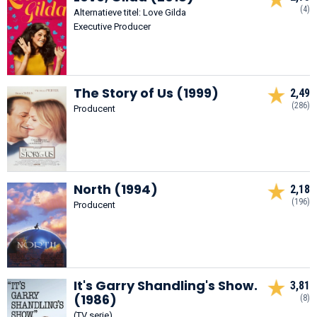
(4)
Alternatieve titel: Love Gilda
Executive Producer
The Story of Us (1999)
2,49
(286)
Producent
North (1994)
2,18
(196)
Producent
It's Garry Shandling's Show.
3,81
(1986)
(8)
(TV serie)