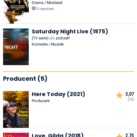
Drama / Misdaad
3 reacties
Saturday Night Live (1975)
(TV serie)
als
zichzelf
Komedie / Muziek
Producent (5)
Here Today (2021)
3,07
(15)
Producent
Love, Gilda (2018)
2,75