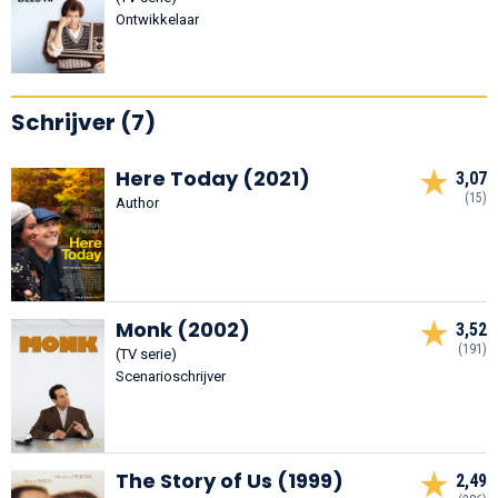
Ontwikkelaar
Schrijver (7)
Here Today (2021)
3,07
(15)
Author
Monk (2002)
3,52
(191)
(TV serie)
Scenarioschrijver
The Story of Us (1999)
2,49