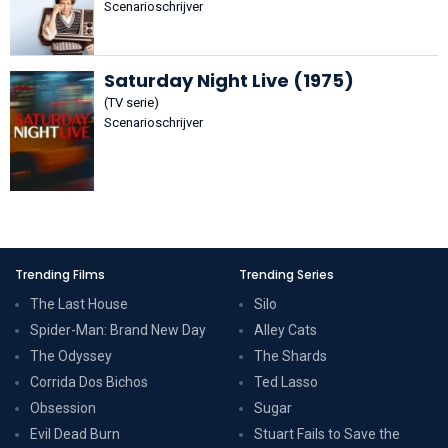
Scenarioschrijver
Saturday Night Live (1975)
(TV serie)
Scenarioschrijver
Trending Films
Trending Series
The Last House
Silo
Spider-Man: Brand New Day
Alley Cats
The Odyssey
The Shards
Corrida Dos Bichos
Ted Lasso
Obsession
Sugar
Evil Dead Burn
Stuart Fails to Save the