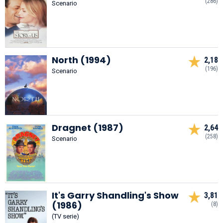
(286)
Scenario
North (1994)
2,18
(196)
Scenario
Dragnet (1987)
2,64
(258)
Scenario
It's Garry Shandling's Show
3,81
(1986)
(8)
(TV serie)