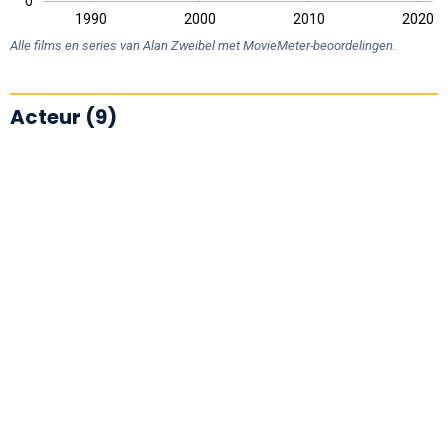
0
1980
2030
1990
2000
2010
2020
L
Alle films en series van Alan Zweibel met MovieMeter-beoordelingen.
Acteur (9)