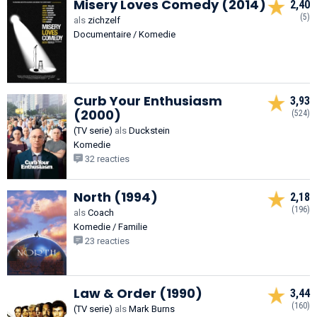
Misery Loves Comedy (2014)
2,40
(5)
als
zichzelf
Documentaire / Komedie
Curb Your Enthusiasm
3,93
(2000)
(524)
(TV serie)
als
Duckstein
Komedie
32 reacties
North (1994)
2,18
(196)
als
Coach
Komedie / Familie
23 reacties
Law & Order (1990)
3,44
(160)
(TV serie)
als
Mark Burns