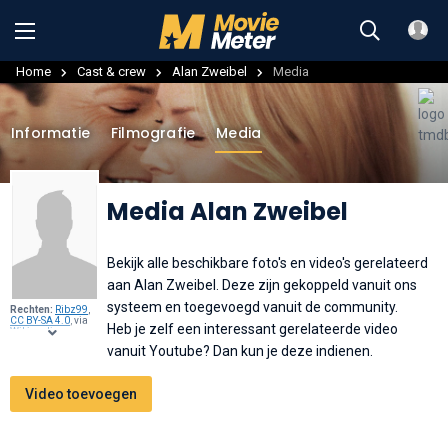
Home
Cast & crew
Alan Zweibel
Media
Informatie
Filmografie
Media
Media Alan Zweibel
Bekijk alle beschikbare foto's en video's gerelateerd
aan Alan Zweibel. Deze zijn gekoppeld vanuit ons
systeem en toegevoegd vanuit de community.
Rechten:
Ribz99
,
CC BY-SA 4.0
, via
Heb je zelf een interessant gerelateerde video
Wikimedia
Commons
.
vanuit Youtube? Dan kun je deze indienen.
Video toevoegen