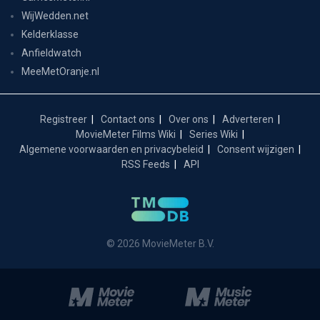
WijWedden.net
Kelderklasse
Anfieldwatch
MeeMetOranje.nl
Registreer
Contact ons
Over ons
Adverteren
MovieMeter Films Wiki
Series Wiki
Algemene voorwaarden en privacybeleid
Consent wijzigen
RSS Feeds
API
© 2026 MovieMeter B.V.