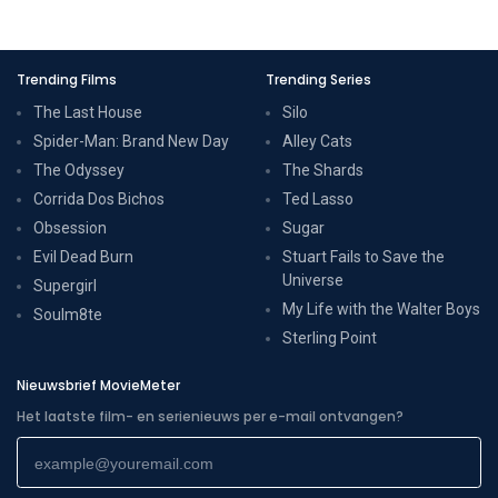
Trending Films
Trending Series
The Last House
Silo
Spider-Man: Brand New Day
Alley Cats
The Odyssey
The Shards
Corrida Dos Bichos
Ted Lasso
Obsession
Sugar
Evil Dead Burn
Stuart Fails to Save the
Universe
Supergirl
My Life with the Walter Boys
Soulm8te
Sterling Point
Nieuwsbrief MovieMeter
Het laatste film- en serienieuws per e-mail ontvangen?