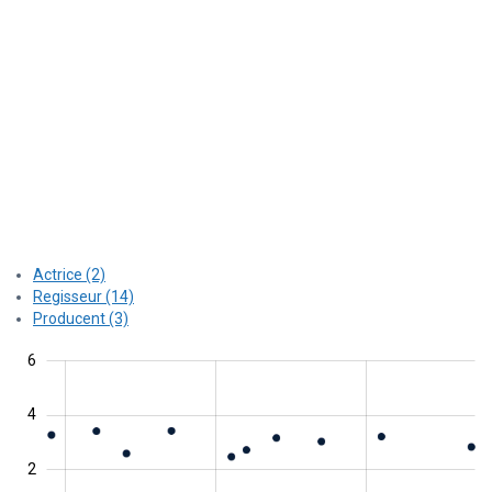
Actrice (2)
Regisseur (14)
Producent (3)
2
1
4
1
8
6
4
0
2