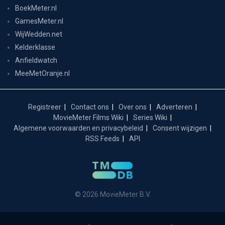
BoekMeter.nl
GamesMeter.nl
WijWedden.net
Kelderklasse
Anfieldwatch
MeeMetOranje.nl
Registreer
Contact ons
Over ons
Adverteren
MovieMeter Films Wiki
Series Wiki
Algemene voorwaarden en privacybeleid
Consent wijzigen
RSS Feeds
API
© 2026 MovieMeter B.V.