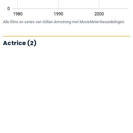
0
1970
2010
1980
1990
2000
L
Alle films en series van Gillian Armstrong met MovieMeter-beoordelingen.
Actrice (2)