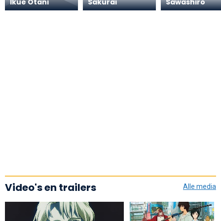
Ikue Ôtani
Sakurai
Sawashiro
Video's en trailers
Alle media