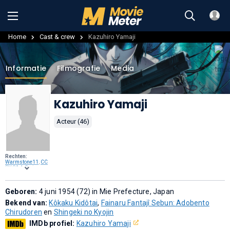
Home
Cast & crew
Kazuhiro Yamaji
Informatie
Filmografie
Media
Kazuhiro Yamaji
Acteur (46)
Rechten:
Warmstone11
,
CC
BY-SA 4.0
, via
Wikimedia
Commons
.
Geboren:
4 juni 1954 (72) in Mie Prefecture, Japan
Bekend van:
Kôkaku Kidôtai
,
Fainaru Fantajî Sebun: Adobento
Chirudoren
en
Shingeki no Kyojin
IMDb profiel:
Kazuhiro Yamaji