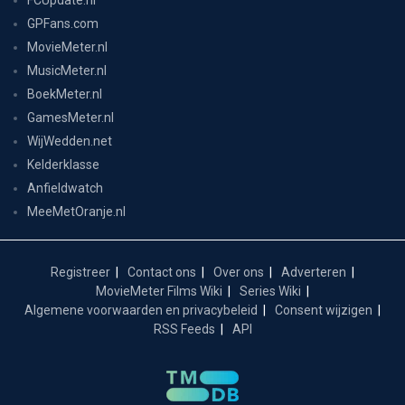
GPFans.com
MovieMeter.nl
MusicMeter.nl
BoekMeter.nl
GamesMeter.nl
WijWedden.net
Kelderklasse
Anfieldwatch
MeeMetOranje.nl
Registreer
Contact ons
Over ons
Adverteren
MovieMeter Films Wiki
Series Wiki
Algemene voorwaarden en privacybeleid
Consent wijzigen
RSS Feeds
API