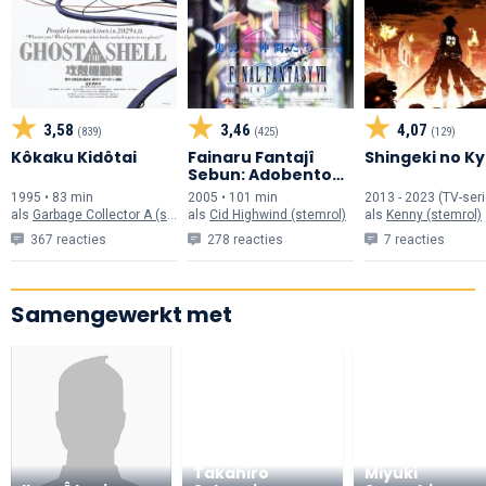
3,58
3,46
4,07
(839)
(425)
(129)
Kôkaku Kidôtai
Fainaru Fantajî
Shingeki no Ky
Sebun: Adobento
Chirudoren
1995 • 83 min
2005 • 101 min
2013 - 2023 (TV-seri
als
Garbage Collector A (stemrol)
als
Cid Highwind (stemrol)
als
Kenny (stemrol)
367 reacties
278 reacties
7 reacties
Samengewerkt met
Takahiro
Miyuki