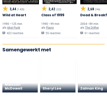
3,44
2,42
2,68
(1.425)
(222)
(146)
Wild at Heart
Class of 1999
Dead & Breakf
1990 • 125 min
1990 • 99 min
2004 • 89 min
als
Idiot Punk
als
Flavio
als
The Drifter
422 reacties
55 reacties
61 reacties
Samengewerkt met
Malcolm
McDowell
Sheryl Lee
Zalman King