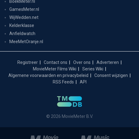
BoekMeter.nl
GamesMeter.nl
WijWedden.net
Kelderklasse
Anfieldwatch
MeeMetOranje.nl
Registreer
Contact ons
Over ons
Adverteren
MovieMeter Films Wiki
Series Wiki
Algemene voorwaarden en privacybeleid
Consent wijzigen
RSS Feeds
API
© 2026 MovieMeter B.V.