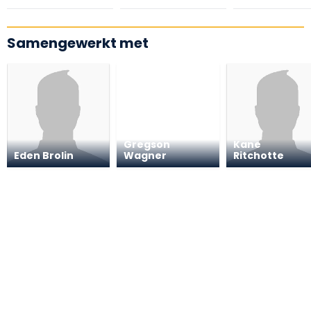
Samengewerkt met
Natasha
Gregson
Kane
Eden Brolin
Wagner
Ritchotte