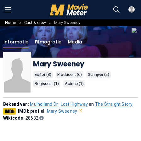
Home
Cast & crew
Mary Sweeney
Informatie
Filmografie
Media
Mary Sweeney
Editor (8)
Producent (6)
Schrijver (2)
Regisseur (1)
Actrice (1)
Bekend van:
Mulholland Dr.
,
Lost Highway
en
The Straight Story
IMDb profiel:
Mary Sweeney
Wikicode:
28632