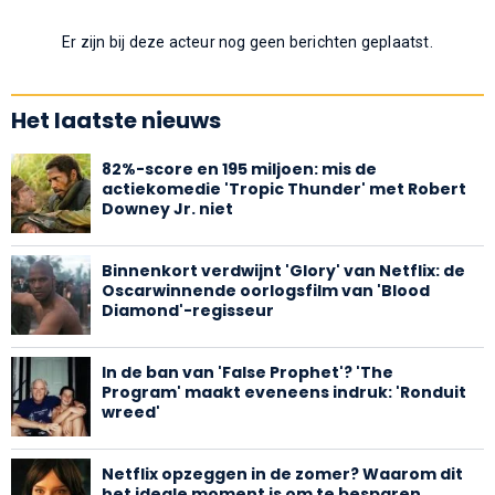
Er zijn bij deze acteur nog geen berichten geplaatst.
Het laatste nieuws
82%-score en 195 miljoen: mis de
actiekomedie 'Tropic Thunder' met Robert
Downey Jr. niet
Binnenkort verdwijnt 'Glory' van Netflix: de
Oscarwinnende oorlogsfilm van 'Blood
Diamond'-regisseur
In de ban van 'False Prophet'? 'The
Program' maakt eveneens indruk: 'Ronduit
wreed'
Netflix opzeggen in de zomer? Waarom dit
het ideale moment is om te besparen