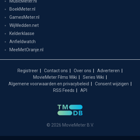
MusicMeter.nl
BoekMeter.nl
GamesMeter.nl
WijWedden.net
Kelderklasse
Anfieldwatch
MeeMetOranje.nl
Registreer
Contact ons
Over ons
Adverteren
MovieMeter Films Wiki
Series Wiki
Algemene voorwaarden en privacybeleid
Consent wijzigen
RSS Feeds
API
© 2026 MovieMeter B.V.