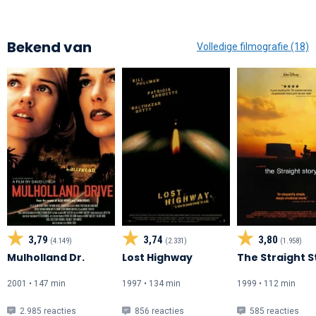
Bekend van
Volledige filmografie (18)
3,79
3,74
3,80
(4.149)
(2.331)
(1.958)
Mulholland Dr.
Lost Highway
The Straight S
2001 • 147 min
1997 • 134 min
1999 • 112 min
2.985 reacties
856 reacties
585 reacties