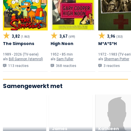
3,82
3,67
3,96
(1.863)
(699)
(353)
The Simpsons
High Noon
M*A*S*H
1989 - 2026 (TV-serie)
1952 • 85 min
1972 - 1983 (TV-seri
als
Bill Gannon (stemrol)
als
Sam Fuller
als
Sherman Potter
113 reacties
368 reacties
3 reacties
Samengewerkt met
James
Kathleen