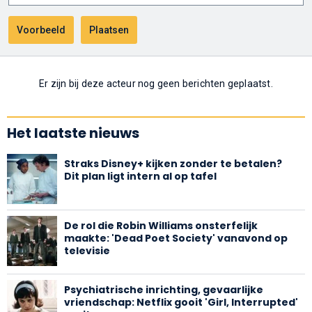
Er zijn bij deze acteur nog geen berichten geplaatst.
Het laatste nieuws
Straks Disney+ kijken zonder te betalen?
Dit plan ligt intern al op tafel
De rol die Robin Williams onsterfelijk
maakte: 'Dead Poet Society' vanavond op
televisie
Psychiatrische inrichting, gevaarlijke
vriendschap: Netflix gooit 'Girl, Interrupted'