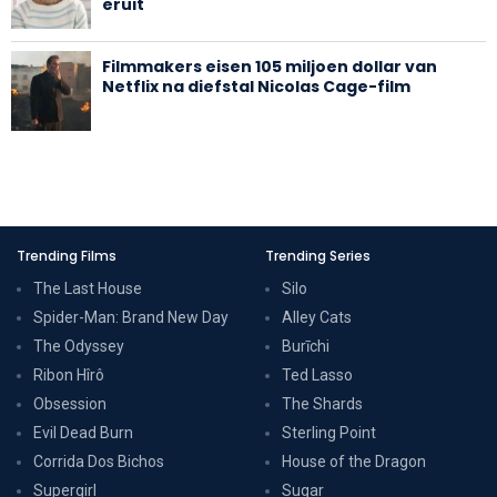
eruit
Filmmakers eisen 105 miljoen dollar van
Netflix na diefstal Nicolas Cage-film
Trending Films
Trending Series
The Last House
Silo
Spider-Man: Brand New Day
Alley Cats
The Odyssey
Burīchi
Ribon Hîrô
Ted Lasso
Obsession
The Shards
Evil Dead Burn
Sterling Point
Corrida Dos Bichos
House of the Dragon
Supergirl
Sugar