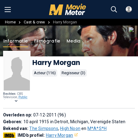
Home
Cast & crew
Harry Morgan
Informatie
Filmografie
Media
Harry Morgan
Acteur (116)
Regisseur (3)
Rechten:
CBS
Television,
Public
domain
, via
Wikimedia
Commons
.
Overleden op:
07-12-2011 (96)
Geboren:
10 april 1915 in Detroit, Michigan, Verenigde Staten
Bekend van:
The Simpsons
,
High Noon
en
M*A*S*H
IMDb profiel:
Harry Morgan