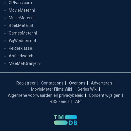
GPFans.com
MovieMeter.nl
MusicMeter.nl
BoekMeter.nl
GamesMeter.nl
WijWedden.net
Kelderklasse
Anfieldwatch
MeeMetOranje.nl
Registreer
Contact ons
Over ons
Adverteren
MovieMeter Films Wiki
Series Wiki
Algemene voorwaarden en privacybeleid
Consent wijzigen
RSS Feeds
API