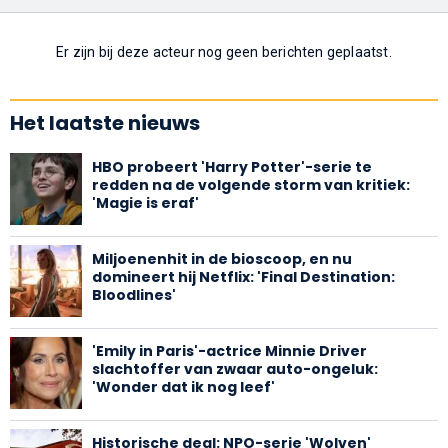
Er zijn bij deze acteur nog geen berichten geplaatst.
Het laatste nieuws
HBO probeert 'Harry Potter'-serie te
redden na de volgende storm van kritiek:
'Magie is eraf'
Miljoenenhit in de bioscoop, en nu
domineert hij Netflix: 'Final Destination:
Bloodlines'
'Emily in Paris'-actrice Minnie Driver
slachtoffer van zwaar auto-ongeluk:
'Wonder dat ik nog leef'
Historische deal: NPO-serie 'Wolven'