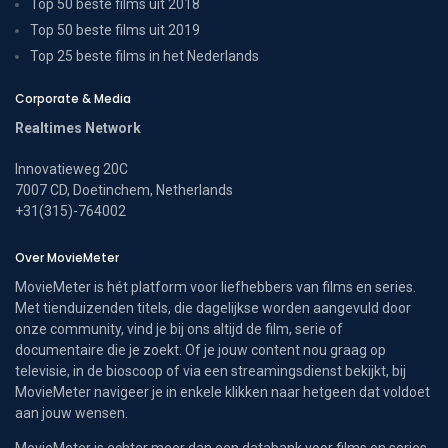
Top 50 beste films uit 2018
Top 50 beste films uit 2019
Top 25 beste films in het Nederlands
Corporate & Media
Realtimes Network
Innovatieweg 20C
7007 CD, Doetinchem, Netherlands
+31(315)-764002
Over MovieMeter
MovieMeter is hét platform voor liefhebbers van films en series.
Met tienduizenden titels, die dagelijkse worden aangevuld door
onze community, vind je bij ons altijd de film, serie of
documentaire die je zoekt. Of je jouw content nou graag op
televisie, in de bioscoop of via een streamingsdienst bekijkt, bij
MovieMeter navigeer je in enkele klikken naar hetgeen dat voldoet
aan jouw wensen.
MovieMeter is echter meer dan een databank voor films en series.