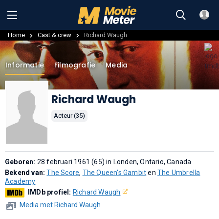
Home
Cast & crew
Richard Waugh
Informatie
Filmografie
Media
Richard Waugh
Acteur (35)
Geboren:
28 februari 1961 (65) in Londen, Ontario, Canada
Bekend van:
The Score
,
The Queen's Gambit
en
The Umbrella
Academy
IMDb profiel:
Richard Waugh
Media met Richard Waugh