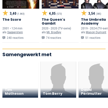
3,40
4,05
3,54
(1.843)
(573)
(385)
The Score
The Queen's
The Umbrella
Gambit
Academy
2001 • 124 min
2020 - 2020 (TV-serie)
2019 - 2024 (TV-seri
als
Sapperstein
als
Mr. Bradley
als
Mason Dumont
240 reacties
74 reacties
51 reacties
Samengewerkt met
Tim
David
Matheson
Tom Berry
Perlmutter