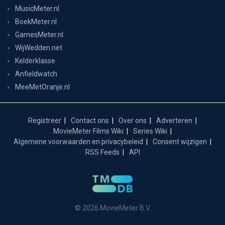
MusicMeter.nl
BoekMeter.nl
GamesMeter.nl
WijWedden.net
Kelderklasse
Anfieldwatch
MeeMetOranje.nl
Registreer
Contact ons
Over ons
Adverteren
MovieMeter Films Wiki
Series Wiki
Algemene voorwaarden en privacybeleid
Consent wijzigen
RSS Feeds
API
© 2026 MovieMeter B.V.