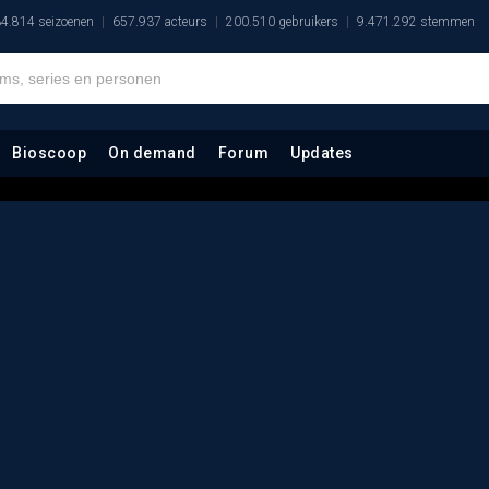
4.814 seizoenen
657.937 acteurs
200.510 gebruikers
9.471.292 stemmen
Bioscoop
On demand
Forum
Updates