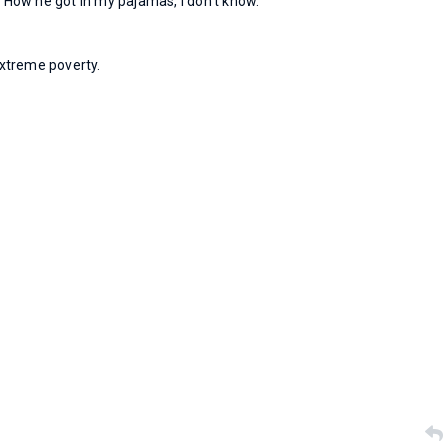
 How he got in my pajamas, I don't know.
extreme poverty.