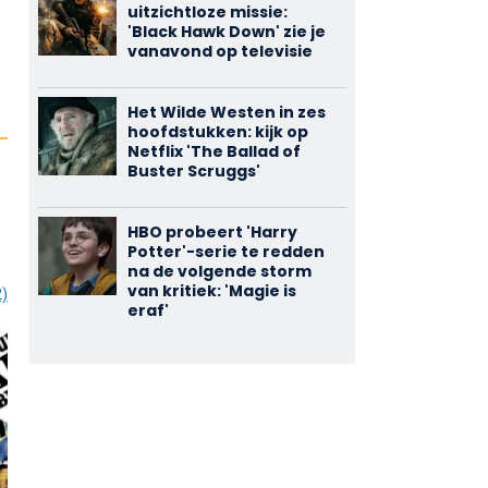
uitzichtloze missie:
'Black Hawk Down' zie je
vanavond op televisie
Het Wilde Westen in zes
hoofdstukken: kijk op
Netflix 'The Ballad of
Buster Scruggs'
HBO probeert 'Harry
Potter'-serie te redden
na de volgende storm
van kritiek: 'Magie is
2)
eraf'