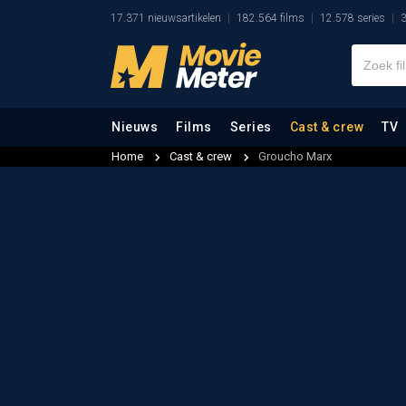
17.371 nieuwsartikelen
182.564 films
12.578 series
3
Nieuws
Films
Series
Cast & crew
TV
Home
Cast & crew
Groucho Marx