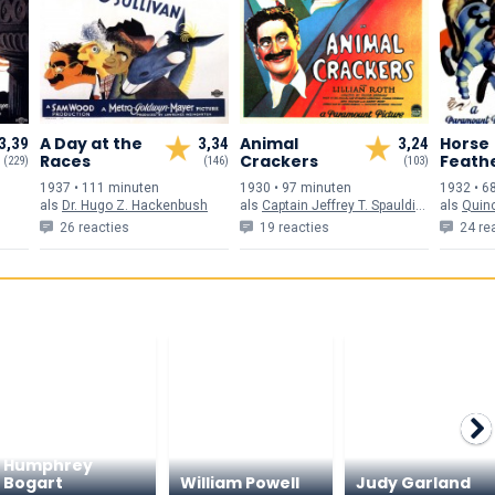
A Day at the
Animal
Horse
3,39
3,34
3,24
Races
Crackers
Feath
(229)
(146)
(103)
1937 • 111 min
uten
1930 • 97 min
uten
1932 • 6
als
Dr. Hugo Z. Hackenbush
als
Captain Jeffrey T. Spaulding
als
Quin
26 reacties
19 reacties
24 re
Humphrey
Bogart
William Powell
Judy Garland