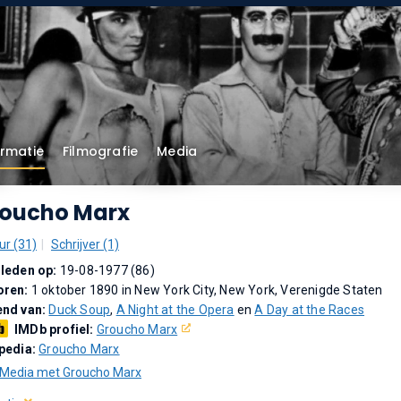
ormatie
Filmografie
Media
oucho Marx
ur (31)
Schrijver (1)
leden op:
19-08-1977 (86)
oren:
1 oktober 1890 in New York City, New York, Verenigde Staten
end van:
Duck Soup
,
A Night at the Opera
en
A Day at the Races
IMDb profiel:
Groucho Marx
pedia:
Groucho Marx
Media met Groucho Marx