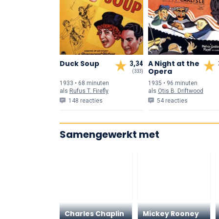
Duck Soup
A Night at the
3,34
Opera
(333)
1933 • 68 min
uten
1935 • 96 min
uten
als
Rufus T. Firefly
als
Otis B. Driftwood
148 reacties
54 reacties
Samengewerkt met
Charles Chaplin
Mickey Rooney