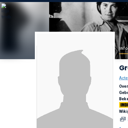
Inf
Gr
Acte
Over
Geb
Bek
Wiki