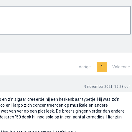
Vorige
1
Volgende
9 november 2021, 19:28 uur
 en z'n sigaar creëerde hij een herkenbaar typetje. Hij was zo'n
Chico en Harpo zich concentreerden op muzikale en andere
s wat van ver op een plot leek. De broers gingen verder dan andere
e jaren '50 dook hij nog solo op in een aantal komedies. Hier zijn