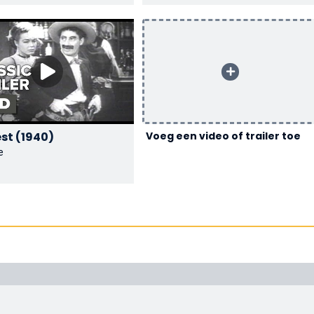
Go West (1940)
Voeg een video of trailer toe
e