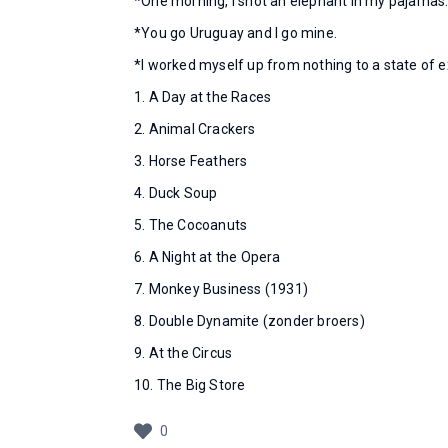
*One morning, I shot an elephant in my pajamas.
*You go Uruguay and I go mine.
*I worked myself up from nothing to a state of 
1. A Day at the Races
2. Animal Crackers
3. Horse Feathers
4. Duck Soup
5. The Cocoanuts
6. A Night at the Opera
7. Monkey Business (1931)
8. Double Dynamite (zonder broers)
9. At the Circus
10. The Big Store
0