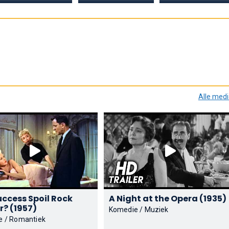
Alle med
uccess Spoil Rock
A Night at the Opera (1935)
Hunter? (1957)
Komedie / Muziek
e / Romantiek