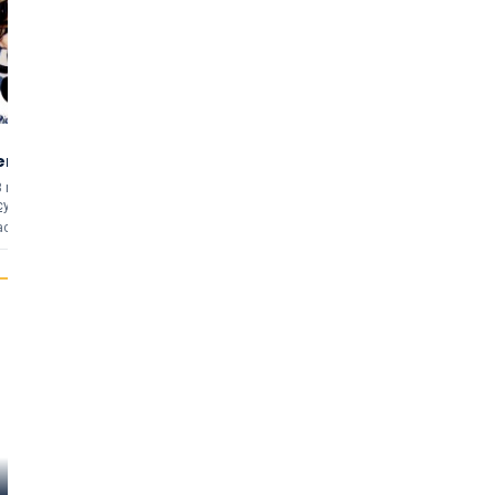
Monkey
This Is Elvis
3,35
3,32
ers
Business
(98)
(82)
8 min
uten
1931 • 77 min
uten
1981 • 101 min
uten
cy Adams Wagstaff
als
Groucho
als
zichzelf (archiefmateriaal) (onv
acties
25 reacties
25 reacties
Clark Gable
Hedy Lamarr
Bela Lugosi