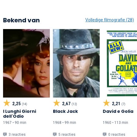
Bekend van
Volledige filmografie (28)
2,25
2,67
2,21
(14)
(12)
(7)
I Lunghi Giorni
Black Jack
David e Golia
dell'Odio
1967 • 90 min
1968 • 99 min
1960 • 113 min
3 reacties
5 reacties
0 reacties