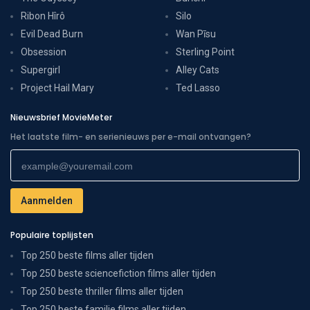
Ribon Hîrô
Silo
Evil Dead Burn
Wan Pīsu
Obsession
Sterling Point
Supergirl
Alley Cats
Project Hail Mary
Ted Lasso
Nieuwsbrief MovieMeter
Het laatste film- en serienieuws per e-mail ontvangen?
Populaire toplijsten
Top 250 beste films aller tijden
Top 250 beste sciencefiction films aller tijden
Top 250 beste thriller films aller tijden
Top 250 beste familie films aller tijden