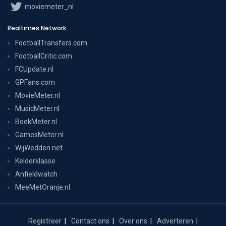
moviemeter_nl
Realtimes Network
FootballTransfers.com
FootballCritic.com
FCUpdate.nl
GPFans.com
MovieMeter.nl
MusicMeter.nl
BoekMeter.nl
GamesMeter.nl
WijWedden.net
Kelderklasse
Anfieldwatch
MeeMetOranje.nl
Registreer
Contact ons
Over ons
Adverteren