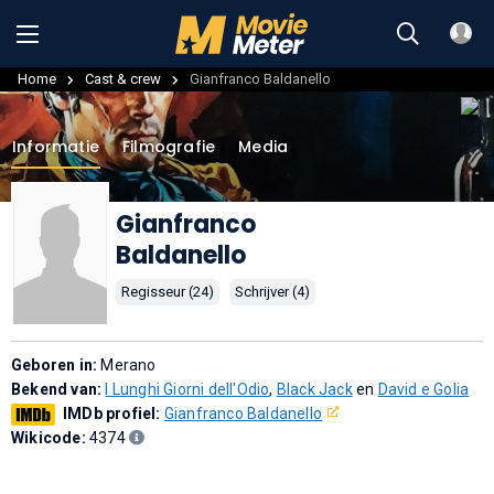
Home
Cast & crew
Gianfranco Baldanello
Informatie
Filmografie
Media
Gianfranco
Baldanello
Regisseur (24)
Schrijver (4)
Geboren in:
Merano
Bekend van:
I Lunghi Giorni dell'Odio
,
Black Jack
en
David e Golia
IMDb profiel:
Gianfranco Baldanello
Wikicode:
4374