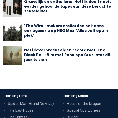
Gruwelijk en onthullend: Netflix deelt nooit
eerder gehoorde tapes van déze beruchte
sekteleider
'The Wire'-makers creëerden ook deze
oorlogsserie op HBO Max: 'Alles valt op z'n
plek'
Netflix verbreekt eigen record met 'The
Black Ball': film met Penélope Cruz later dit
jaar te zien
Trending Films
Trending Series
Spider-Man: Brand New Day
House of the Dragon
The Last House
Special Ops: Lioness
The Odyssey
Burīchi