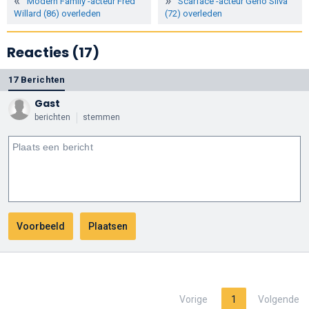
'Modern Family'-acteur Fred
'Scarface'-acteur Geno Silva
Willard (86) overleden
(72) overleden
Reacties (17)
17 Berichten
Gast
berichten
stemmen
Vorige
1
Volgende