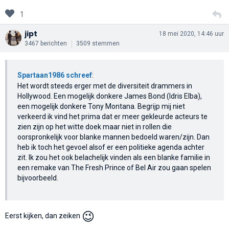
1
jipt
18 mei 2020, 14:46 uur
3467 berichten
3509 stemmen
Spartaan1986 schreef
:
Het wordt steeds erger met de diversiteit drammers in
Hollywood. Een mogelijk donkere James Bond (Idris Elba),
een mogelijk donkere Tony Montana. Begrijp mij niet
verkeerd ik vind het prima dat er meer gekleurde acteurs te
zien zijn op het witte doek maar niet in rollen die
oorspronkelijk voor blanke mannen bedoeld waren/zijn. Dan
heb ik toch het gevoel alsof er een politieke agenda achter
zit. Ik zou het ook belachelijk vinden als een blanke familie in
een remake van The Fresh Prince of Bel Air zou gaan spelen
bijvoorbeeld.
😉
Eerst kijken, dan zeiken