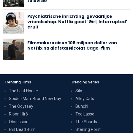
televisie
Psychiatrische inrichting, gevaarlijke
vriendschap: Netflix gooit 'Girl, Interrupted'
eruit
Filmmakers eisen 105 miljoen dollar van
Netflix na diefstal Nicolas Cage-film
Trending Films
Trending Series
The Last House
Silo
Spider-Man: Brand New Day
Alley Cats
The Odyssey
Burīchi
Ribon Hîrô
Ted Lasso
Obsession
The Shards
Evil Dead Burn
Sterling Point