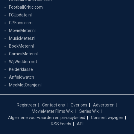
FootballCritic.com
FCUpdate.nl
GPFans.com
MovieMeter.nl
MusicMeter.nl
BoekMeter.nl
GamesMeter.nl
WijWedden.net
Kelderklasse
Anfieldwatch
MeeMetOranje.nl
Registreer
Contact ons
Over ons
Adverteren
MovieMeter Films Wiki
Series Wiki
Algemene voorwaarden en privacybeleid
Consent wijzigen
RSS Feeds
API