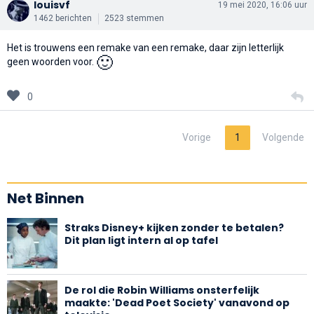
louisvf
19 mei 2020, 16:06 uur
1462 berichten
2523 stemmen
Het is trouwens een remake van een remake, daar zijn letterlijk
🙂
geen woorden voor.
0
Vorige
1
Volgende
Net Binnen
Straks Disney+ kijken zonder te betalen?
Dit plan ligt intern al op tafel
De rol die Robin Williams onsterfelijk
maakte: 'Dead Poet Society' vanavond op