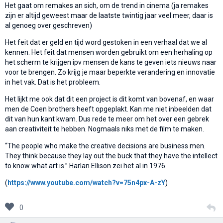
Het gaat om remakes an sich, om de trend in cinema (ja remakes
zijn er altijd geweest maar de laatste twintig jaar veel meer, daar is
al genoeg over geschreven)
Het feit dat er geld en tijd word gestoken in een verhaal dat we al
kennen. Het feit dat mensen worden gebruikt om een herhaling op
het scherm te krijgen ipv mensen de kans te geven iets nieuws naar
voor te brengen. Zo krijg je maar beperkte verandering en innovatie
in het vak. Dat is het probleem.
Het lijkt me ook dat dit een project is dit komt van bovenaf, en waar
men de Coen brothers heeft opgeplakt. Kan me niet inbeelden dat
dit van hun kant kwam. Dus rede te meer om het over een gebrek
aan creativiteit te hebben. Nogmaals niks met de film te maken.
“The people who make the creative decisions are business men.
They think because they lay out the buck that they have the intellect
to know what art is.” Harlan Ellison zei het al in 1976.
(
https://www.youtube.com/watch?v=75n4px-A-zY
)
0