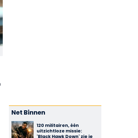
n
Net Binnen
120 militairen, één
uitzichtloze missie:
'Black Hawk Down' zie je