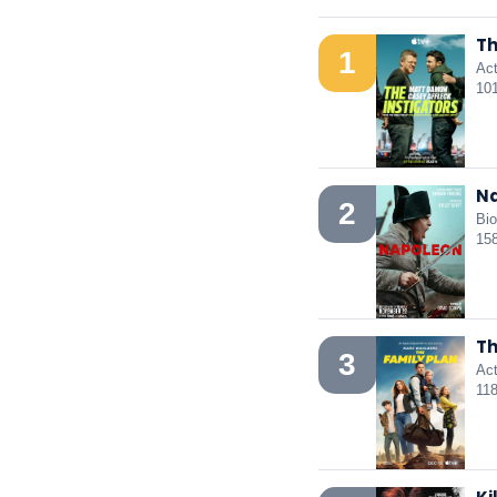
Th
1
Act
10
Na
2
Bio
15
Th
3
Act
11