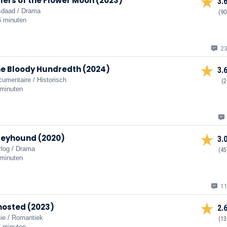
llers of the Flower Moon (2023)
3.
sdaad / Drama
(90
6 minuten
23
e Bloody Hundredth (2024)
3.
umentaire / Historisch
(2
 minuten
eyhound (2020)
3.
log / Drama
(45
 minuten
11
osted (2023)
2.
ie / Romantiek
(13
6 minuten