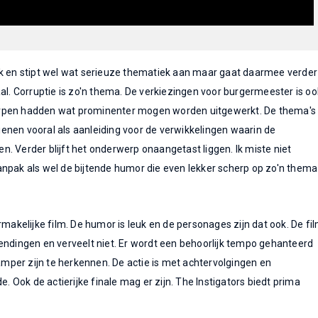
ak en stipt wel wat serieuze thematiek aan maar gaat daarmee verder
aal. Corruptie is zo'n thema. De verkiezingen voor burgermeester is oo
rpen hadden wat prominenter mogen worden uitgewerkt. De thema's
nen vooral als aanleiding voor de verwikkelingen waarin de
. Verder blijft het onderwerp onaangetast liggen. Ik miste niet
npak als wel de bijtende humor die even lekker scherp op zo'n thema
rmakelijke film. De humor is leuk en de personages zijn dat ook. De fi
endingen en verveelt niet. Er wordt een behoorlijk tempo gehanteerd
per zijn te herkennen. De actie is met achtervolgingen en
de. Ook de actierijke finale mag er zijn. The Instigators biedt prima