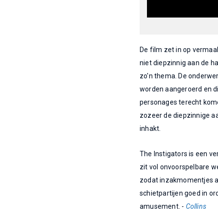
De film zet in op verma
niet diepzinnig aan de h
zo'n thema. De onderwe
worden aangeroerd en die
personages terecht komen
zozeer de diepzinnige aa
inhakt.
The Instigators is een ve
zit vol onvoorspelbare w
zodat inzakmomentjes am
schietpartijen goed in or
amusement. -
Collins