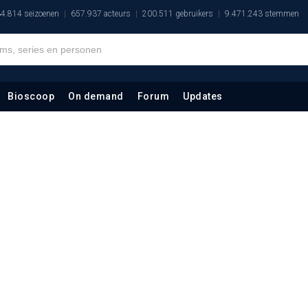
4.814 seizoenen
657.937 acteurs
200.511 gebruikers
9.471.243 stemmen
Bioscoop
On demand
Forum
Updates