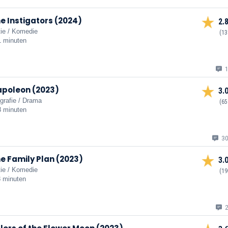
e Instigators (2024)
2.
ie / Komedie
(13
1 minuten
1
poleon (2023)
3.
grafie / Drama
(65
8 minuten
30
e Family Plan (2023)
3.
ie / Komedie
(19
8 minuten
2