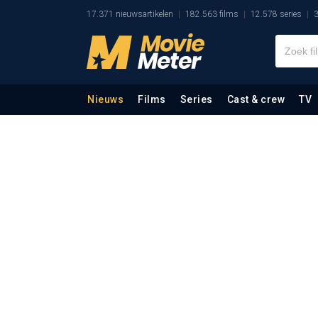
17.371 nieuwsartikelen
182.563 films
12.578 series
3
Nieuws
Films
Series
Cast & crew
TV