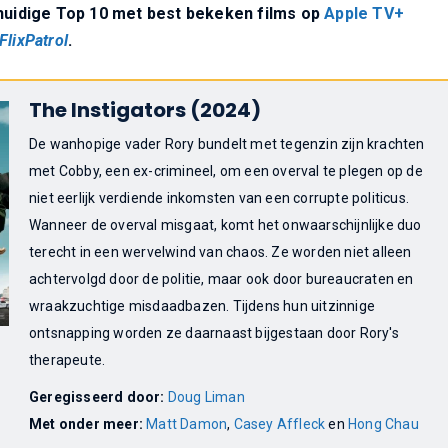
 huidige Top 10 met best bekeken films op
Apple TV+
FlixPatrol
.
The Instigators (2024)
De wanhopige vader Rory bundelt met tegenzin zijn krachten
met Cobby, een ex-crimineel, om een overval te plegen op de
niet eerlijk verdiende inkomsten van een corrupte politicus.
Wanneer de overval misgaat, komt het onwaarschijnlijke duo
terecht in een wervelwind van chaos. Ze worden niet alleen
achtervolgd door de politie, maar ook door bureaucraten en
wraakzuchtige misdaadbazen. Tijdens hun uitzinnige
ontsnapping worden ze daarnaast bijgestaan door Rory's
therapeute.
Geregisseerd door:
Doug Liman
Met onder meer:
Matt Damon
,
Casey Affleck
en
Hong Chau