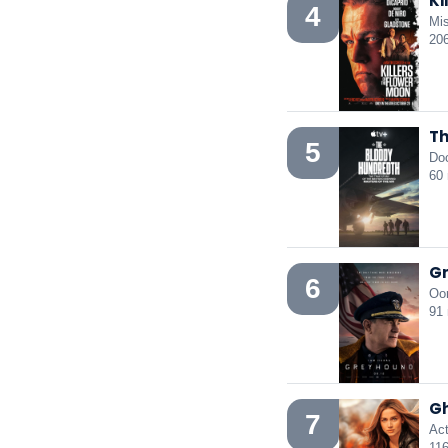
Ki
4
Mi
20
Th
5
Doc
60
Gr
6
Oor
91
Gh
7
Act
11