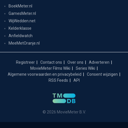
BoekMeter.nl
GamesMeter.nl
WijWedden.net
Kelderklasse
Anfieldwatch
MeeMetOranje.nl
Registreer
Contact ons
Over ons
Adverteren
MovieMeter Films Wiki
Series Wiki
Algemene voorwaarden en privacybeleid
Consent wijzigen
RSS Feeds
API
© 2026 MovieMeter B.V.