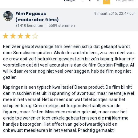
Film Pegasus
9 maart 2015, 22:47 uur
(moderator films)
31410 berichten
5589 stemmen
Een zeer geloofwaardige film over een schip dat gekaapt wordt
door Somalische piraten. Als ik de randinfo lees, zou een deel van
de crew ooit zelf betrokken geweest zijn bij zo'n kaping. Ik kan me
voorstellen dat dit veel accurater is dan de film Captain Phillips. Al
wil ik daar verder nog niet veel over zeggen, heb de film nog niet
gezien.
Kapringen is een typisch kwalitatief Deens product. De film blinkt
dan misschien niet uit in spanning of avontuur, maar neemt je wel
mee in het verhaal. Het is meer dan wat telefoontjes naar het
schip en terug. Geen melige achtergrondverhaaltjes van de
figuren, maar feiten. Misschien minder gekruid, maar naar het
einde toe waren er toch enkele gebeurtenissen die mij klamme
handjes bezorgden. Het effect van geloofwaardigheid en
onbewust meesleuren in het verhaal. Prachtig gemaakt!