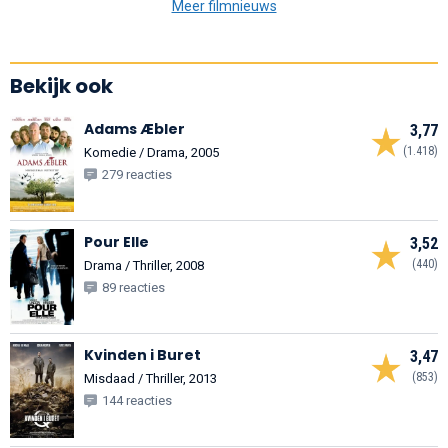
Meer filmnieuws
Bekijk ook
Adams Æbler
3,77
(1.418)
Komedie / Drama, 2005
279 reacties
Pour Elle
3,52
(440)
Drama / Thriller, 2008
89 reacties
Kvinden i Buret
3,47
(853)
Misdaad / Thriller, 2013
144 reacties