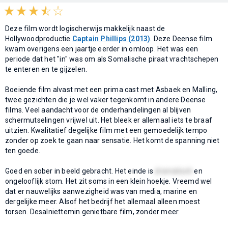
Deze film wordt logischerwijs makkelijk naast de
Hollywoodproductie
Captain Phillips (2013)
. Deze Deense film
kwam overigens een jaartje eerder in omloop. Het was een
periode dat het "in" was om als Somalische piraat vrachtschepen
te enteren en te gijzelen.
Boeiende film alvast met een prima cast met Asbaek en Malling,
twee gezichten die je wel vaker tegenkomt in andere Deense
films. Veel aandacht voor de onderhandelingen al blijven
schermutselingen vrijwel uit. Het bleek er allemaal iets te braaf
uitzien. Kwalitatief degelijke film met een gemoedelijk tempo
zonder op zoek te gaan naar sensatie. Het komt de spanning niet
ten goede.
Goed en sober in beeld gebracht. Het einde is
dramatisch
en
ongelooflijk stom. Het zit soms in een klein hoekje. Vreemd wel
dat er nauwelijks aanwezigheid was van media, marine en
dergelijke meer. Alsof het bedrijf het allemaal alleen moest
torsen. Desalniettemin genietbare film, zonder meer.