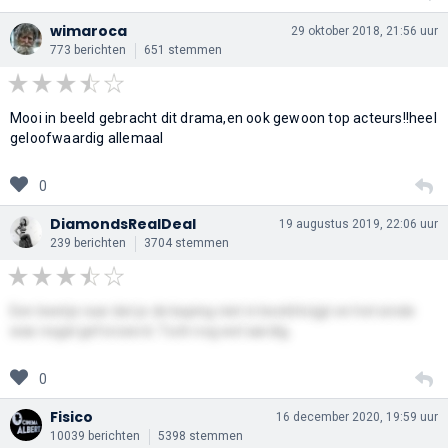
wimaroca
29 oktober 2018, 21:56 uur
773 berichten
651 stemmen
Mooi in beeld gebracht dit drama,en ook gewoon top acteurs!!heel
geloofwaardig allemaal
0
DiamondsRealDeal
19 augustus 2019, 22:06 uur
239 berichten
3704 stemmen
Een beetje raar dat je de kaping niet in beeld krijgt en het einde
was nogal geforceerd. Toch nog wel aardig.
0
Fisico
16 december 2020, 19:59 uur
10039 berichten
5398 stemmen