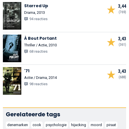
Starred Up
3,44
(769)
Drama, 2013
94 reacties
À Bout Portant
3,43
(361)
Thriller / Actie, 2010
68 reacties
'71
3,43
(688)
Actie / Drama, 2014
98 reacties
Gerelateerde tags
denemarken
cook
psychologie
hijacking
moord
piraat