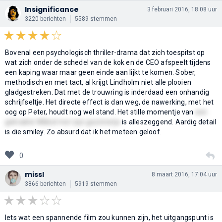
Insignificance
3 februari 2016, 18:08 uur
3220 berichten
5589 stemmen
Bovenal een psychologisch thriller-drama dat zich toespitst op
wat zich onder de schedel van de kok en de CEO afspeelt tijdens
een kaping waar maar geen einde aan lijkt te komen. Sober,
methodisch en met tact, al krijgt Lindholm niet alle plooien
gladgestreken. Dat met de trouwring is inderdaad een onhandig
schrijfseltje. Het directe effect is dan weg, de nawerking, met het
oog op Peter, houdt nog wel stand. Het stille momentje van
een
geknakte Mikkel met zijn gezinnetje
is alleszeggend. Aardig detail
is die smiley. Zo absurd dat ik het meteen geloof.
0
missl
8 maart 2016, 17:04 uur
3866 berichten
5919 stemmen
Iets wat een spannende film zou kunnen zijn, het uitgangspunt is