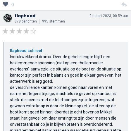
0
flaphead
2 maart 2023, 00:59 uur
878 berichten
995 stemmen
flaphead schreef
:
Indrukwekkend drama. Over de gehele lengte blijft een
beklemmende spanning (niet op een thrillermanier
overigens) aanwezig. de situatie op de boot en de situatie op
kantoor zijn perfect in balans en goed in elkaar geweven. het
acteerwerk is erg goed.
de verschillende kanten komen goed naar voren en met
name het tegenstrijdige, machteloze gevoel op kantoor is
sterk. de scenes met de telefoontjes zijn intrigerend, wat
gewoon extra knap is door de kleine opzet. de sfeer op de
boot komt goed binnen, doordat je echt bovenop Mikkel
staat. het gevoel om daar omringt te zijn door mensen die
onverstaanbaar op je in blijven praten is overdonderend.
ik had het gevoel dat ik naar een waargebeurd verhaal zat te