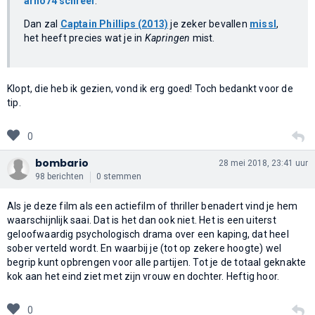
arno74 schreef
:
Dan zal
Captain Phillips (2013)
je zeker bevallen
missl
,
het heeft precies wat je in
Kapringen
mist.
Klopt, die heb ik gezien, vond ik erg goed! Toch bedankt voor de
tip.
0
bombario
28 mei 2018, 23:41 uur
98 berichten
0 stemmen
Als je deze film als een actiefilm of thriller benadert vind je hem
waarschijnlijk saai. Dat is het dan ook niet. Het is een uiterst
geloofwaardig psychologisch drama over een kaping, dat heel
sober verteld wordt. En waarbij je (tot op zekere hoogte) wel
begrip kunt opbrengen voor alle partijen. Tot je de totaal geknakte
kok aan het eind ziet met zijn vrouw en dochter. Heftig hoor.
0