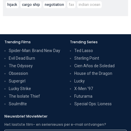
hijack
cargo ship
negotiation
fax
indian ocean
Trending Films
Trending Series
Spider-Man: Brand New Day
Ted Lasso
Evil Dead Burn
Sterling Point
The Odyssey
Cien Años de Soledad
Obsession
House of the Dragon
Supergirl
Lucky
Lucky Strike
X-Men '97
The Isolate Thief
Futurama
Soulm8te
Special Ops: Lioness
Nieuwsbrief MovieMeter
Het laatste film- en serienieuws per e-mail ontvangen?