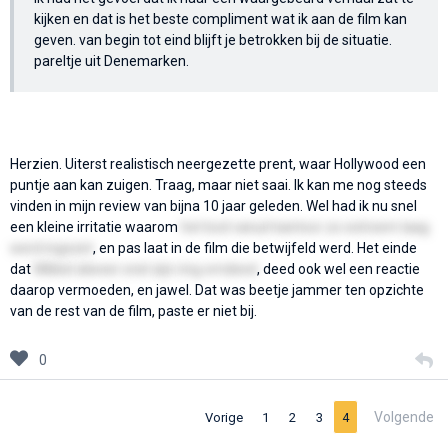
kijken en dat is het beste compliment wat ik aan de film kan
geven. van begin tot eind blijft je betrokken bij de situatie.
pareltje uit Denemarken.
Herzien. Uiterst realistisch neergezette prent, waar Hollywood een
puntje aan kan zuigen. Traag, maar niet saai. Ik kan me nog steeds
vinden in mijn review van bijna 10 jaar geleden. Wel had ik nu snel
een kleine irritatie waarom
het bod vanuit kantoor zo extreem laag
werd ingezet
, en pas laat in de film die betwijfeld werd. Het einde
dat
Mikkel alweer snel zijn ring omdeed
, deed ook wel een reactie
daarop vermoeden, en jawel. Dat was beetje jammer ten opzichte
van de rest van de film, paste er niet bij.
0
Volgende
Vorige
1
2
3
4