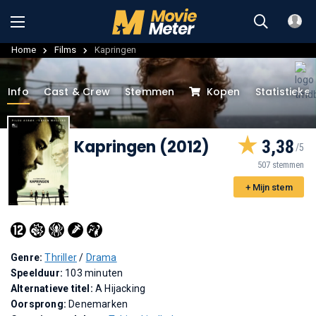
Home
Films
Kapringen
Info
Cast & Crew
Stemmen
Kopen
Statistieke
Kapringen (2012)
3,38
507 stemmen
+ Mijn stem
Genre:
Thriller
/
Drama
Speelduur:
103 minuten
Alternatieve titel:
A Hijacking
Oorsprong:
Denemarken