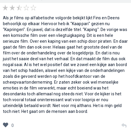
Als je films op alfabetische volgorde bekijkt lijkt Fins en Deens
behoorlijk op elkaar. Hiervoor heb ik "Kaappari" gezien nu
"Kapringen". En jawel, dat is dezelfde titel. "Kaping". De vorige was
een komische film over een vliegtuigkaping. Dit is een hele
serieuze film. Over een kaping van een schip door piraten. En daar
gaat de film dan ook over. Helaas gaat het grootste deel van de
film over de onderhandeling over de losgeldprijs. En dat is nou
juist het saaie deel van het verhaal. En dat maakt de film dus ook
nogal saai. Al is het wel positief dat we zowel een kijkje aan boord
van het schip hadden, alswel een kijkje van de onderhandelingen
zoals die gevoerd werden op het hoofdkantoor van de
scheepvaartonderneming. Er zaten zeker ook wel menselijke
emoties in de film verwerkt, maar echt boeiend was het
desondanks toch allemaal nog steeds niet. Voor de kijker is het
toch vooral totaal oninteressant wat voor losprijs er nou
uiteindelijk betaald wordt. Niet voor mij althans. Het is mijn geld
toch niet. Het gaat om de mensen aan boord.
0