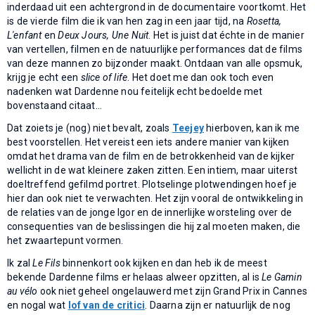
inderdaad uit een achtergrond in de documentaire voortkomt. Het
is de vierde film die ik van hen zag in een jaar tijd, na
Rosetta,
L'enfant
en
Deux Jours, Une Nuit
. Het is juist dat échte in de manier
van vertellen, filmen en de natuurlijke performances dat de films
van deze mannen zo bijzonder maakt. Ontdaan van alle opsmuk,
krijg je echt een
slice of life
. Het doet me dan ook toch even
nadenken wat Dardenne nou feitelijk echt bedoelde met
bovenstaand citaat...
Dat zoiets je (nog) niet bevalt, zoals
Teejey
hierboven, kan ik me
best voorstellen. Het vereist een iets andere manier van kijken
omdat het drama van de film en de betrokkenheid van de kijker
wellicht in de wat kleinere zaken zitten. Een intiem, maar uiterst
doeltreffend gefilmd portret. Plotselinge plotwendingen hoef je
hier dan ook niet te verwachten. Het zijn vooral de ontwikkeling in
de relaties van de jonge Igor en de innerlijke worsteling over de
consequenties van de beslissingen die hij zal moeten maken, die
het zwaartepunt vormen.
Ik zal
Le Fils
binnenkort ook kijken en dan heb ik de meest
bekende Dardenne films er helaas alweer opzitten, al is
Le Gamin
au vélo
ook niet geheel ongelauwerd met zijn Grand Prix in Cannes
en nogal wat
lof van de critici
. Daarna zijn er natuurlijk de nog