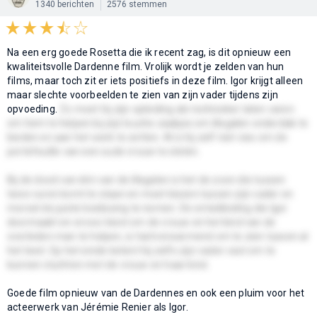
1340 berichten
2576 stemmen
Na een erg goede Rosetta die ik recent zag, is dit opnieuw een
kwaliteitsvolle Dardenne film. Vrolijk wordt je zelden van hun
films, maar toch zit er iets positiefs in deze film. Igor krijgt alleen
maar slechte voorbeelden te zien van zijn vader tijdens zijn
opvoeding.
Zo moet hij zijn opleiding als technieker laten varen
om hem te helpen bij zijn louche zaakjes om illegalen onderdak te
bieden en aan het werk te zetten. Al is hij zelf niet vies om de
portefeuille van een oude vrouw te stelen.
Bij de dood van één van de illegalen is het de zoon die tussen
twee vuren komt te staan en moet kiezen tussen zijn vader en
moreel de juiste beslissing te nemen. De ontwikkeling die Igor
doormaakt en ervoor kiest om de vrouw en het kind van de
overleden man te helpen, is hartverwarmend om te zien tussen al
het leed. Op het einde ketent hij zelfs zijn vader vast om te
kunnen vluchten met de vrouw en haar kind.
Goede film opnieuw van de Dardennes en ook een pluim voor het
acteerwerk van Jérémie Renier als Igor.