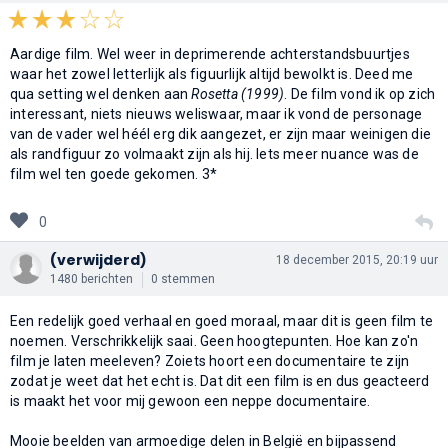
Aardige film. Wel weer in deprimerende achterstandsbuurtjes
waar het zowel letterlijk als figuurlijk altijd bewolkt is. Deed me
qua setting wel denken aan
Rosetta (1999)
. De film vond ik op zich
interessant, niets nieuws weliswaar, maar ik vond de personage
van de vader wel héél erg dik aangezet, er zijn maar weinigen die
als randfiguur zo volmaakt zijn als hij. Iets meer nuance was de
film wel ten goede gekomen. 3*
0
(verwijderd)
18 december 2015, 20:19 uur
1480 berichten
0 stemmen
Een redelijk goed verhaal en goed moraal, maar dit is geen film te
noemen. Verschrikkelijk saai. Geen hoogtepunten. Hoe kan zo'n
film je laten meeleven? Zoiets hoort een documentaire te zijn
zodat je weet dat het echt is. Dat dit een film is en dus geacteerd
is maakt het voor mij gewoon een neppe documentaire.
Mooie beelden van armoedige delen in België en bijpassend