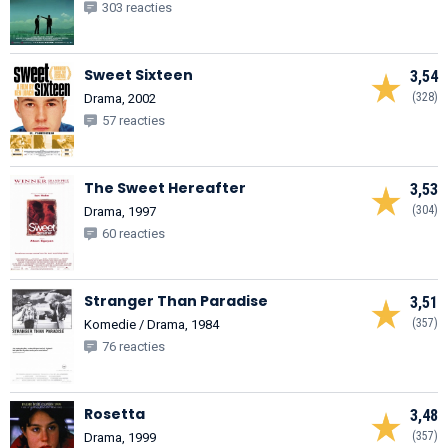
303 reacties
Sweet Sixteen
3,54
(328)
Drama, 2002
57 reacties
The Sweet Hereafter
3,53
(304)
Drama, 1997
60 reacties
Stranger Than Paradise
3,51
(357)
Komedie / Drama, 1984
76 reacties
Rosetta
3,48
(357)
Drama, 1999