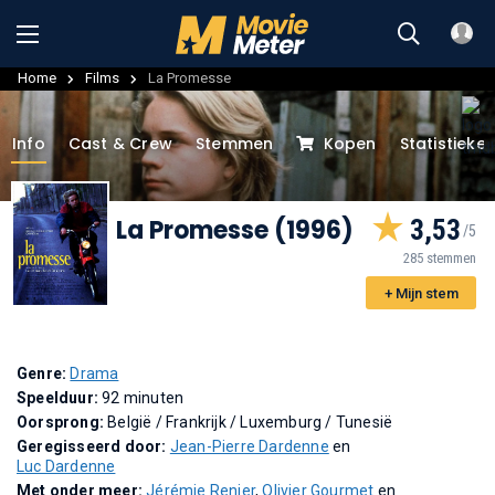
Home
Films
La Promesse
Info
Cast & Crew
Stemmen
Kopen
Statistieke
La Promesse (1996)
3,53
285 stemmen
+ Mijn stem
Genre:
Drama
Speelduur:
92 minuten
Oorsprong:
België / Frankrijk / Luxemburg / Tunesië
Geregisseerd door:
Jean-Pierre Dardenne
en
Luc Dardenne
Met onder meer:
Jérémie Renier
,
Olivier Gourmet
en