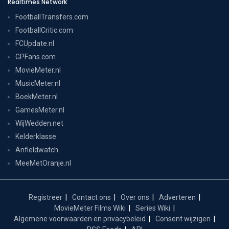
Realtimes Network
FootballTransfers.com
FootballCritic.com
FCUpdate.nl
GPFans.com
MovieMeter.nl
MusicMeter.nl
BoekMeter.nl
GamesMeter.nl
WijWedden.net
Kelderklasse
Anfieldwatch
MeeMetOranje.nl
Registreer
Contact ons
Over ons
Adverteren
MovieMeter Films Wiki
Series Wiki
Algemene voorwaarden en privacybeleid
Consent wijzigen