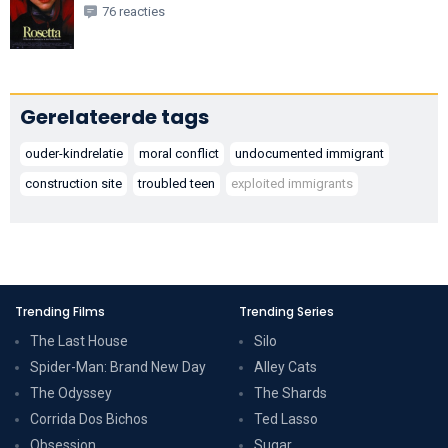
76 reacties
Gerelateerde tags
ouder-kindrelatie
moral conflict
undocumented immigrant
construction site
troubled teen
exploited immigrants
Trending Films
Trending Series
The Last House
Silo
Spider-Man: Brand New Day
Alley Cats
The Odyssey
The Shards
Corrida Dos Bichos
Ted Lasso
Obsession
Sugar