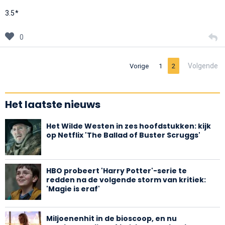
3.5*
0
Volgende
Vorige
1
2
Het laatste nieuws
Het Wilde Westen in zes hoofdstukken: kijk
op Netflix 'The Ballad of Buster Scruggs'
HBO probeert 'Harry Potter'-serie te
redden na de volgende storm van kritiek:
'Magie is eraf'
Miljoenenhit in de bioscoop, en nu