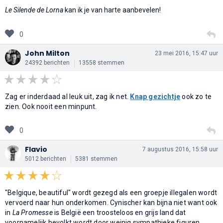
Le Silende de Lorna
kan ik je van harte aanbevelen!
0
John Milton
23 mei 2016, 15:47 uur
24392 berichten
13558 stemmen
Zag er inderdaad al leuk uit, zag ik net.
Knap gezichtje
ook zo te
zien. Ook nooit een minpunt.
0
Flavio
7 augustus 2016, 15:58 uur
5012 berichten
5381 stemmen
"Belgique, beautiful" wordt gezegd als een groepje illegalen wordt
vervoerd naar hun onderkomen. Cynischer kan bijna niet want ook
in
La Promesse
is België een troosteloos en grijs land dat
voornamelijk bevolkt wordt door weinig sympathieke figuren.