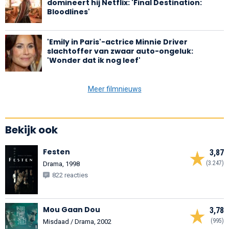
domineert hij Netflix: 'Final Destination:
Bloodlines'
'Emily in Paris'-actrice Minnie Driver
slachtoffer van zwaar auto-ongeluk:
'Wonder dat ik nog leef'
Meer filmnieuws
Bekijk ook
Festen
3,87
(3.247)
Drama, 1998
822 reacties
Mou Gaan Dou
3,78
(995)
Misdaad / Drama, 2002