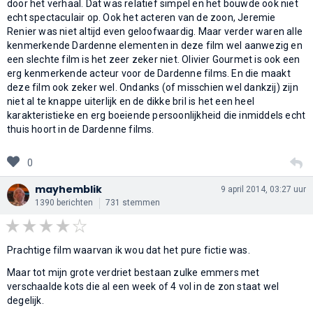
door het verhaal. Dat was relatief simpel en het bouwde ook niet
echt spectaculair op. Ook het acteren van de zoon, Jeremie
Renier was niet altijd even geloofwaardig. Maar verder waren alle
kenmerkende Dardenne elementen in deze film wel aanwezig en
een slechte film is het zeer zeker niet. Olivier Gourmet is ook een
erg kenmerkende acteur voor de Dardenne films. En die maakt
deze film ook zeker wel. Ondanks (of misschien wel dankzij) zijn
niet al te knappe uiterlijk en de dikke bril is het een heel
karakteristieke en erg boeiende persoonlijkheid die inmiddels echt
thuis hoort in de Dardenne films.
0
mayhemblik
9 april 2014, 03:27 uur
1390 berichten
731 stemmen
Prachtige film waarvan ik wou dat het pure fictie was.
Maar tot mijn grote verdriet bestaan zulke emmers met
verschaalde kots die al een week of 4 vol in de zon staat wel
degelijk.