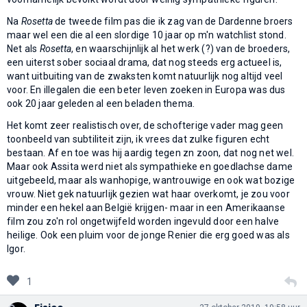
Na
Rosetta
de tweede film pas die ik zag van de Dardenne broers
maar wel een die al een slordige 10 jaar op m'n watchlist stond.
Net als
Rosetta
, en waarschijnlijk al het werk (?) van de broeders,
een uiterst sober sociaal drama, dat nog steeds erg actueel is,
want uitbuiting van de zwaksten komt natuurlijk nog altijd veel
voor. En illegalen die een beter leven zoeken in Europa was dus
ook 20 jaar geleden al een beladen thema.
Het komt zeer realistisch over, de schofterige vader mag geen
toonbeeld van subtiliteit zijn, ik vrees dat zulke figuren echt
bestaan. Af en toe was hij aardig tegen zn zoon, dat nog net wel.
Maar ook Assita werd niet als sympathieke en goedlachse dame
uitgebeeld, maar als wanhopige, wantrouwige en ook wat bozige
vrouw. Niet gek natuurlijk gezien wat haar overkomt, je zou voor
minder een hekel aan België krijgen- maar in een Amerikaanse
film zou zo'n rol ongetwijfeld worden ingevuld door een halve
heilige. Ook een pluim voor de jonge Renier die erg goed was als
Igor.
1