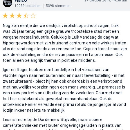
Fisico
27 oktober 2019, 19:58 uur
10039 berichten
5398 stemmen
Nog zo’n eentje die we destijds verplicht op school zagen. Luik
was 20 jaar terug een grijze grauwe troosteloze stad met een
vergane metaalindustrie. Gelukkig is Luik vandaag de dag wat
hipper geworden met zijn bruisend centrum en vele winkelstraten
al is de rand nog steeds aan renovatie toe. Grijs en troosteloos zijn
ook de vluchtelingen die de revue passeren in La promesse. Ook
toen al een belangrijk thema in politieke middens.
Igor en Roger hebben een handeltje in het versassen van
vluchtelingen naar het buitenland en naast tewerkstelling - in het
zwart uiteraard - biedt hij hen ook onderdak in een verkrot pand
met nauwelijks voorzieningen een mens waardig. La promesse is
een rauw portret van uitbuiting van de zwaksten. Gourmet doet
het hier uitstekend als gewiekst mensenhandelaar. Ook de
onbekende Renier vervulde een prima rol als de jonge Igor al vond
ik zijn inkeer net Iets te makkelijk.
Less is more bij de Dardennes. Stijlvolle, maar sobere
cameratechnieken met louter omgevingsgeluiden in plaats van