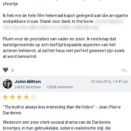
sfeertje.
Ik heb me de hele film helemaal kapot geërgerd aan die arrogante
ondankbare vrouw. Stank voor dank to the bone.
Op het laatst is
ook nog eens alles koek en ei, lekker makkelijk zeg.
Pluim voor de prestaties van vader en zoon. Ik vind knap dat
laatstgenoemde op zo'n leeftijd bepaalde aspecten van het
acteren beheerst, al zal het heus niet perfect geweest zijn zoals
al word benoemd.
0
John Milton
23 mei 2016, 14:47 uur
24392 berichten
13558 stemmen
"
The truth is always less interesting than the fiction
" - Jean-Pierre
Dardenne
Wederom een zeer sterk sociaal drama van de Dardenne
broertjes, in hun gebruikelijke, sobere realistische stijl, die