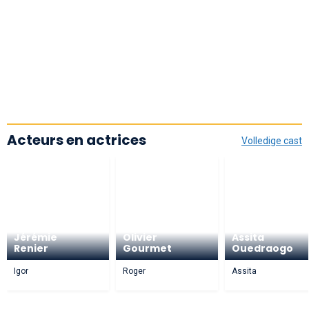
Acteurs en actrices
Volledige cast
Jérémie
Olivier
Assita
Renier
Gourmet
Ouedraogo
Igor
Roger
Assita