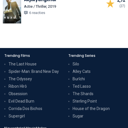
2,72
(27)
Actie / Thriller, 2019
6 reacties
Trending Films
Trending Series
The Last House
Silo
Spider-Man: Brand New Day
Alley Cats
The Odyssey
Burīchi
Ribon Hîrô
Ted Lasso
Obsession
The Shards
Evil Dead Burn
Sterling Point
Corrida Dos Bichos
House of the Dragon
Supergirl
Sugar