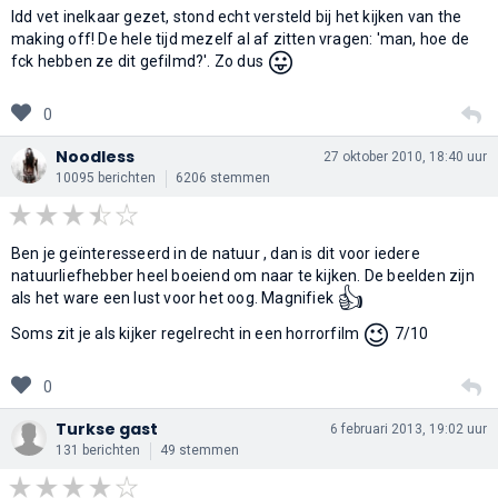
Idd vet inelkaar gezet, stond echt versteld bij het kijken van the
making off! De hele tijd mezelf al af zitten vragen: 'man, hoe de
😛
fck hebben ze dit gefilmd?'. Zo dus
0
Noodless
27 oktober 2010, 18:40 uur
10095 berichten
6206 stemmen
Ben je geïnteresseerd in de natuur , dan is dit voor iedere
natuurliefhebber heel boeiend om naar te kijken. De beelden zijn
👍
als het ware een lust voor het oog. Magnifiek
😉
Soms zit je als kijker regelrecht in een horrorfilm
7/10
0
Turkse gast
6 februari 2013, 19:02 uur
131 berichten
49 stemmen