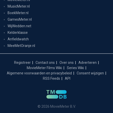
MusicMeter.nl
BoekMeter.nl
GamesMeter.nl
WijWedden.net
Kelderklasse
Anfieldwatch
MeeMetOranje.nl
Registreer
Contact ons
Over ons
Adverteren
MovieMeter Films Wiki
Series Wiki
Algemene voorwaarden en privacybeleid
Consent wijzigen
RSS Feeds
API
© 2026 MovieMeter B.V.