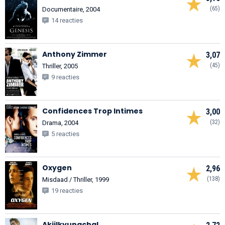
(65)
Documentaire, 2004
14 reacties
Anthony Zimmer
3,07
(45)
Thriller, 2005
9 reacties
Confidences Trop Intimes
3,00
(32)
Drama, 2004
5 reacties
Oxygen
2,96
(138)
Misdaad / Thriller, 1999
19 reacties
Akjilkyungchal