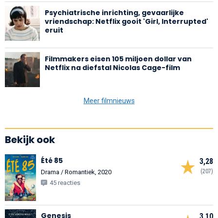
Psychiatrische inrichting, gevaarlijke
vriendschap: Netflix gooit 'Girl, Interrupted'
eruit
Filmmakers eisen 105 miljoen dollar van
Netflix na diefstal Nicolas Cage-film
Meer filmnieuws
Bekijk ook
Été 85
3,28
(207)
Drama / Romantiek, 2020
45 reacties
Genesis
3,10