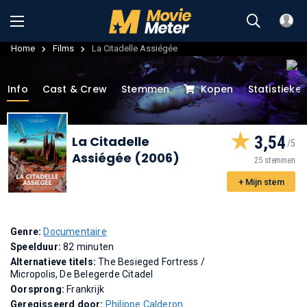
Home
Films
La Citadelle Assiégée
Info
Cast & Crew
Stemmen
Kopen
Statistieke
3,54
La Citadelle
Assiégée (2006)
25 stemmen
+ Mijn stem
Genre:
Documentaire
Speelduur:
82 minuten
Alternatieve titels:
The Besieged Fortress
/
Micropolis, De Belegerde Citadel
Oorsprong:
Frankrijk
Geregisseerd door:
Philippe Calderon