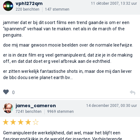
vph1272qm
11 oktober 2007, 13:32 uur
220 berichten
147 stemmen
jammer dat er bij dit soort films een trend gaande is om er een
"spannend" verhaal van te maken. net als in de march of the
penguins.
doe mij maar gewoon mooie beelden over de normale leefwijze.
er is in deze film erg veel gemanipuleerd, dat zie je in de making
off, en dat dat doet erg veel afbreuk aan de echtheid.
er zitten werkelijk fantastische shots in, maar doe mij dan liever
de bbc docu serie planet earth bv...
0
james_cameron
14 december 2007, 00:30 uur
7241 berichten
9969 stemmen
Gemanipuleerde werkelijkheid, dat wel, maar het blijft een
fascinerend kijkje in de wereld der insecten. Verbijsterende