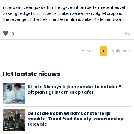
inderdaad zeer goede film het gevecht om de termietenheuvel
zeker goed gefilmd hopelijk maken ze een vervolg, Micropolis :
the revenge of the trekmier. Deze film is zeker 4 sterren waard
0
Vorige
Volgende
1
Het laatste nieuws
Straks Disney+ kijken zonder te betalen?
Dit plan ligt intern al op tafel
De rol die Robin Williams onsterfelijk
maakte: 'Dead Poet Society' vanavond op
televisie