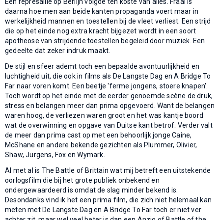
Een represaille op Berlijn volgde ten koste van alles. Fraai is
daarna hoe men aan beide kanten propaganda voert maar in
werkelijkheid mannen en toestellen bij de vleet verliest. Een strijd
die op het einde nog extra kracht bijgezet wordt in een soort
apotheose van strijdende toestellen begeleid door muziek. Een
gedeelte dat zeker indruk maakt.
De stijl en sfeer ademt toch een bepaalde avontuurlijkheid en
luchtigheid uit, die ook in films als De Langste Dag en A Bridge To
Far naar voren komt. Een beetje 'ferme jongens, stoere knapen'.
Toch wordt op het einde met de eerder genoemde scène de druk,
stress en belangen meer dan prima opgevoerd. Want de belangen
waren hoog, de verliezen waren groot en het was kantje boord
wat de overwinning en opgave van Duitse kant betrof. Verder valt
de meer dan prima cast op met een behoorlijk jonge Caine,
McShane en andere bekende gezichten als Plummer, Olivier,
Shaw, Jurgens, Fox en Wymark.
Al met al is The Battle of Brittain wat mij betreft een uitstekende
oorlogsfilm die bij het grote publiek onbekend en
ondergewaardeerd is omdat de slag minder bekend is.
Desondanks vind ik het een prima film, die zich niet helemaal kan
meten met De Langste Dag en A Bridge To Far toch er niet ver
achter zit, maar wel veel beter is dan een Anzio of Battle of the