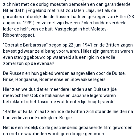
zich niet met de oorlog moesten bemoeien en dan garandeerde
Hitler dat hij Engeland met rust zou laten. Jaja, net als de
garanties natuurlijk die de Russen hadden gekregen van Hitler (23
augustus 1939) en ze met zijn tweeën Polen hadden verdeeld.
Ieder de helft van de buit! Vastgelegd in het Molotov-
Ribbentroppact.
"Operatie Barbarossa" begon op 22 juni 1941 en de Britten zagen
bevestigd waar ze al bang voor waren, Hitler zijn garanties waren
even stevig gebouwd op waarheid als een iglo in de volle
zomerzon op de evenaar!
De Russen en hun gebied werden aangevallen door de Duitse,
Finse, Hongaarse, Roemeense en Slowaakse legers.
Hier zien we dus dat er meerdere landen aan Duitse zijde
meevochten! Ook de Italiaanse en Japanse legers waren
betrokken bij het fascisme wat toentertijd hoogtij vierde!
"Battle of Britain" laat zien hoe de Britten zich staande hielden na
hun verliezen in Frankrijk en België.
Het is een redelijk op de geschiedenis gebaseerde film geworden
en met de waarheden wordt geen loopje genomen.