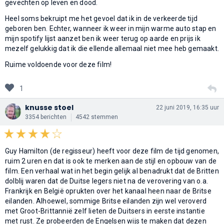
gevechten op leven en dood.
Heel soms bekruipt me het gevoel dat ik in de verkeerde tijd
geboren ben. Echter, wanneer ik weer in mijn warme auto stap en
mijn spotify lijst aanzet ben ik weer terug op aarde en prijs ik
mezelf gelukkig dat ik die ellende allemaal niet mee heb gemaakt.
Ruime voldoende voor deze film!
1
knusse stoel
22 juni 2019, 16:35 uur
3354 berichten
4542 stemmen
Guy Hamilton (de regisseur) heeft voor deze film de tijd genomen,
ruim 2 uren en dat is ook te merken aan de stijl en opbouw van de
film. Een verhaal wat in het begin gelijk al benadrukt dat de Britten
dolblij waren dat de Duitse legers niet na de verovering van o.a.
Frankrijk en België oprukten over het kanaal heen naar de Britse
eilanden. Alhoewel, sommige Britse eilanden zijn wel veroverd
met Groot-Brittannië zelf lieten de Duitsers in eerste instantie
met rust. Ze probeerden de Engelsen wijs te maken dat dezen