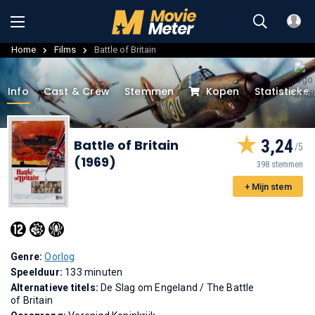
Home
Films
Battle of Britain
Info
Cast & Crew
Stemmen
Kopen
Statistieke
3,24
Battle of Britain
(1969)
398 stemmen
+ Mijn stem
Genre:
Oorlog
Speelduur:
133 minuten
Alternatieve titels:
De Slag om Engeland
/
The Battle
of Britain