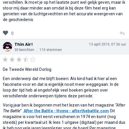
verschillen. Ik moet je op het laatste punt wel gelijk geven, maar ik
stoor mij daar minder aan omdat ik bij deze film heel erg kan
genieten van de luchtgevechten en het accurate weergeven van
de geschiedenis.
0
Thin Air!
13 april 2019, 07:36 uur
30 berichten
110 stemmen
De Tweede Wereld Oorlog.
Een onderwerp dat me blijft boeien. Als kind had ik hier al een
fascinatie voor en dat is eigenlijk nooit meer weggegaan. In de
loop der tijd heb al ongelofelijk veel boeken gelezen over
verschillende onderwerpen tijdens deze periode.
Vorig jaar ben ik begonnen met het lezen van het magazine
“After
The Battle
” .
After the Battle - Home - afterthebattle.com
Dit
magazine is voor het eerst verschenen in 1974 en komt (nog
steeds) per kwartaal uit. Ik lees 1 uitgave (digitaal) per maand dus
ik heb nog vele jaren leesplezier voor de boeg! Per magazine