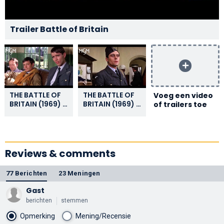
Trailer Battle of Britain
THE BATTLE OF
THE BATTLE OF
Voeg een video
BRITAIN (1969) |
BRITAIN (1969) |
of trailers toe
The Polish
Pilot Loses
Pilots | MGM
Family In the
Blitzkrieg |
MGM
Reviews & comments
77 Berichten
23 Meningen
Gast
berichten
stemmen
Opmerking
Mening/Recensie