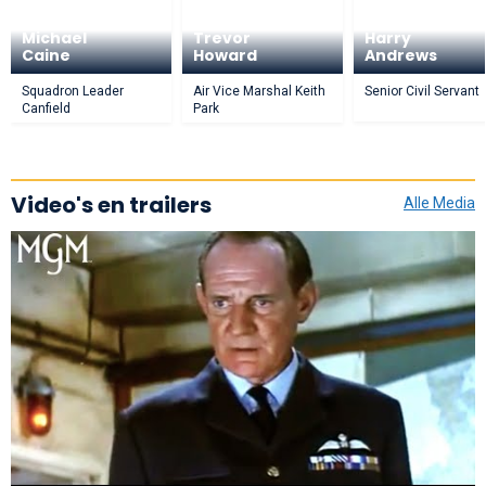
Michael
Trevor
Harry
Caine
Howard
Andrews
Squadron Leader
Air Vice Marshal Keith
Senior Civil Servant
Canfield
Park
Video's en trailers
Alle Media