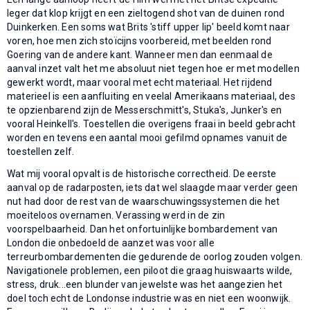
leger dat klop krijgt en een zieltogend shot van de duinen rond
Duinkerken. Een soms wat Brits 'stiff upper lip' beeld komt naar
voren, hoe men zich stoïcijns voorbereid, met beelden rond
Goering van de andere kant. Wanneer men dan eenmaal de
aanval inzet valt het me absoluut niet tegen hoe er met modellen
gewerkt wordt, maar vooral met echt materiaal. Het rijdend
materieel is een aanfluiting en veelal Amerikaans materiaal, des
te opzienbarend zijn de Messerschmitt's, Stuka's, Junker's en
vooral Heinkell's. Toestellen die overigens fraai in beeld gebracht
worden en tevens een aantal mooi gefilmd opnames vanuit de
toestellen zelf.
Wat mij vooral opvalt is de historische correctheid. De eerste
aanval op de radarposten, iets dat wel slaagde maar verder geen
nut had door de rest van de waarschuwingssystemen die het
moeiteloos overnamen. Verassing werd in de zin
voorspelbaarheid. Dan het onfortuinlijke bombardement van
London die onbedoeld de aanzet was voor alle
terreurbombardementen die gedurende de oorlog zouden volgen.
Navigationele problemen, een piloot die graag huiswaarts wilde,
stress, druk...een blunder van jewelste was het aangezien het
doel toch echt de Londonse industrie was en niet een woonwijk.