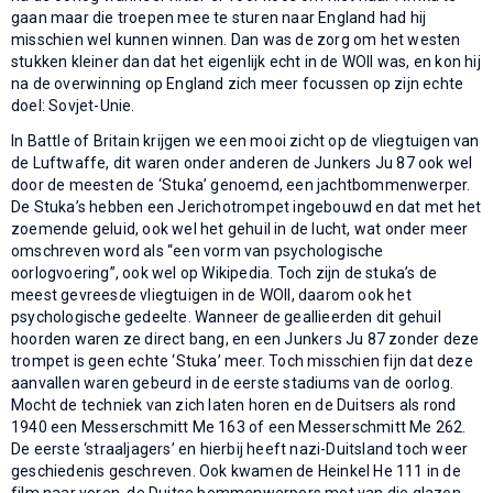
gaan maar die troepen mee te sturen naar England had hij
misschien wel kunnen winnen. Dan was de zorg om het westen
stukken kleiner dan dat het eigenlijk echt in de WOII was, en kon hij
na de overwinning op England zich meer focussen op zijn echte
doel: Sovjet-Unie.
In Battle of Britain krijgen we een mooi zicht op de vliegtuigen van
de Luftwaffe, dit waren onder anderen de Junkers Ju 87 ook wel
door de meesten de ‘Stuka’ genoemd, een jachtbommenwerper.
De Stuka’s hebben een Jerichotrompet ingebouwd en dat met het
zoemende geluid, ook wel het gehuil in de lucht, wat onder meer
omschreven word als “een vorm van psychologische
oorlogvoering”, ook wel op Wikipedia. Toch zijn de stuka’s de
meest gevreesde vliegtuigen in de WOII, daarom ook het
psychologische gedeelte. Wanneer de geallieerden dit gehuil
hoorden waren ze direct bang, en een Junkers Ju 87 zonder deze
trompet is geen echte ‘Stuka’ meer. Toch misschien fijn dat deze
aanvallen waren gebeurd in de eerste stadiums van de oorlog.
Mocht de techniek van zich laten horen en de Duitsers als rond
1940 een Messerschmitt Me 163 of een Messerschmitt Me 262.
De eerste ‘straaljagers’ en hierbij heeft nazi-Duitsland toch weer
geschiedenis geschreven. Ook kwamen de Heinkel He 111 in de
film naar voren, de Duitse bommenwerpers met van die glazen