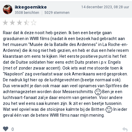
ikkegoemikke
14 december 2023, 08:28 uur
3508 berichten
5029 stemmen
Raar dat ik deze nooit heb gezien. Ik ben een beetje gaan
grasduinen in WWII films (nadat ik een bezoek had gebracht aan
het museum "Musée de la Bataille des Ardennes" in La Roche-en-
Ardenne) die ik nog niet heb gezien, en heb er dus een hele resem
klaarstaan om eens te kijken. Het eerste positieve punt is het feit
dat de Duitse soldaten hier eens echt Duits praten i.p.v. Engels
(met of zonder zwaar accent). Ook iets wat me stoorde toen ik
"Napoleon" zag overlaatst waar ook Amerikaans werd gesproken.
De nadruk ligt hier op de luchtgevechten (beetje normaal ook).
Dus verwacht je dan ook maar aan veel opnames van Spitfires die
🙂
achternagezeten worden door Messerschmitts
Ben je een
luchtvaart-fanaat zal je daar enorm van genieten. Voor andere
zou het wel eens saai kunnen zijn. Ik zit er een beetje tussenin.
🙂
Wat wel opviel was die stoïcijnse kalmte bij de Britten
In ieder
geval één van de betere WWII films naar mijn mening.
0