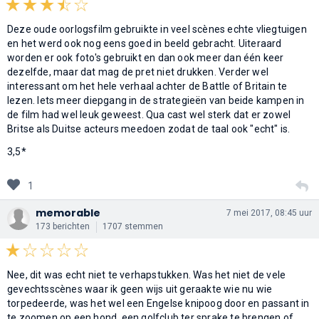
Deze oude oorlogsfilm gebruikte in veel scènes echte vliegtuigen
en het werd ook nog eens goed in beeld gebracht. Uiteraard
worden er ook foto's gebruikt en dan ook meer dan één keer
dezelfde, maar dat mag de pret niet drukken. Verder wel
interessant om het hele verhaal achter de Battle of Britain te
lezen. Iets meer diepgang in de strategieën van beide kampen in
de film had wel leuk geweest. Qua cast wel sterk dat er zowel
Britse als Duitse acteurs meedoen zodat de taal ook "echt" is.
3,5*
1
memorable
7 mei 2017, 08:45 uur
173 berichten
1707 stemmen
Nee, dit was echt niet te verhapstukken. Was het niet de vele
gevechtsscènes waar ik geen wijs uit geraakte wie nu wie
torpedeerde, was het wel een Engelse knipoog door en passant in
te zoomen op een hond, een golfclub ter sprake te brengen of