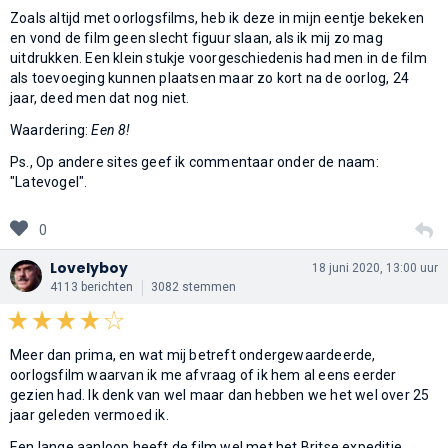
Zoals altijd met oorlogsfilms, heb ik deze in mijn eentje bekeken
en vond de film geen slecht figuur slaan, als ik mij zo mag
uitdrukken. Een klein stukje voorgeschiedenis had men in de film
als toevoeging kunnen plaatsen maar zo kort na de oorlog, 24
jaar, deed men dat nog niet.
Waardering:
Een 8!
Ps., Op andere sites geef ik commentaar onder de naam:
"Latevogel".
0
Lovelyboy
18 juni 2020, 13:00 uur
4113 berichten
3082 stemmen
Meer dan prima, en wat mij betreft ondergewaardeerde,
oorlogsfilm waarvan ik me afvraag of ik hem al eens eerder
gezien had. Ik denk van wel maar dan hebben we het wel over 25
jaar geleden vermoed ik.
Een lange aanloop heeft de film wel met het Britse expeditie