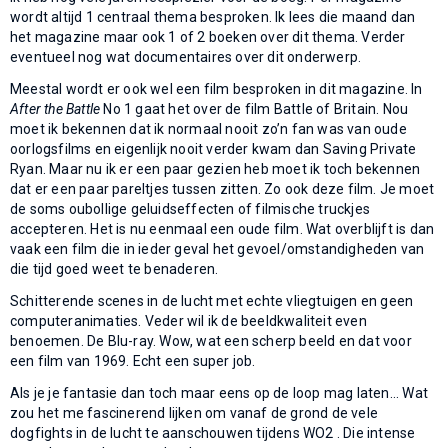
wordt altijd 1 centraal thema besproken. Ik lees die maand dan
het magazine maar ook 1 of 2 boeken over dit thema. Verder
eventueel nog wat documentaires over dit onderwerp.
Meestal wordt er ook wel een film besproken in dit magazine. In
After the Battle
No 1 gaat het over de film Battle of Britain. Nou
moet ik bekennen dat ik normaal nooit zo’n fan was van oude
oorlogsfilms en eigenlijk nooit verder kwam dan Saving Private
Ryan. Maar nu ik er een paar gezien heb moet ik toch bekennen
dat er een paar pareltjes tussen zitten. Zo ook deze film. Je moet
de soms oubollige geluidseffecten of filmische truckjes
accepteren. Het is nu eenmaal een oude film. Wat overblijft is dan
vaak een film die in ieder geval het gevoel/omstandigheden van
die tijd goed weet te benaderen.
Schitterende scenes in de lucht met echte vliegtuigen en geen
computeranimaties. Veder wil ik de beeldkwaliteit even
benoemen. De Blu-ray. Wow, wat een scherp beeld en dat voor
een film van 1969. Echt een super job.
Als je je fantasie dan toch maar eens op de loop mag laten... Wat
zou het me fascinerend lijken om vanaf de grond de vele
dogfights in de lucht te aanschouwen tijdens WO2 . Die intense