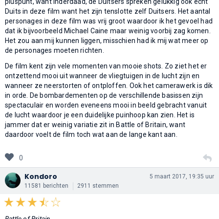
pluspunt, want inderdaad, de Duitsers spreken gelukkig ook echt
Duits in deze film want het zijn tenslotte zelf Duitsers. Het aantal
personages in deze film was vrij groot waardoor ik het gevoel had
dat ik bijvoorbeeld Michael Caine maar weinig voorbij zag komen.
Het zou aan mij kunnen liggen, misschien had ik mij wat meer op
de personages moeten richten.
De film kent zijn vele momenten van mooie shots. Zo ziet het er
ontzettend mooi uit wanneer de vliegtuigen in de lucht zijn en
wanneer ze neerstorten of ontploffen. Ook het camerawerk is dik
in orde. De bombardementen op de verschillende basissen zijn
spectaculair en worden eveneens mooi in beeld gebracht vanuit
de lucht waardoor je een duidelijke puinhoop kan zien. Het is
jammer dat er weinig variatie zit in Battle of Britain, want
daardoor voelt de film toch wat aan de lange kant aan.
0
Kondoro
5 maart 2017, 19:35 uur
11581 berichten
2911 stemmen
Battle of Britain