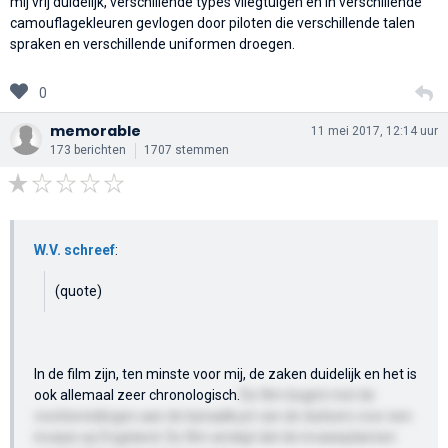
mij vrij duidelijk, verschillende types vliegtuigen en in verschillende
camouflagekleuren gevlogen door piloten die verschillende talen
spraken en verschillende uniformen droegen.
0
memorable
11 mei 2017, 12:14 uur
173 berichten
1707 stemmen
W.V. schreef
:
(quote)
In de film zijn, ten minste voor mij, de zaken duidelijk en het is
ook allemaal zeer chronologisch.
De film begint met de
voorbereidingen aan de kanaalkust van de duitsers voor een
invasie op Engeland. De film eindigt dat de invasieplannen