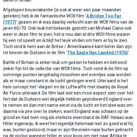
Afgelopen bouwvakantie (is ook al weer een paar maanden
geleden) heb ik de fantastische WOII film ‘
A Bridge Too Far
(1977)
‘ gezien en ik was daarbij verkocht aan de WOII films van de
jaren 60/70. Ook leuk het bekende gezicht van Michael Caine ook
weer in deze film te zien, het is nou dan al drie WOII films waarin
hij een rol speelt en ik blijf het leuk vinden om hem er bij te zien.
Toch vind ik hem aan de Britse / Amerikaanse kant beter dan zijn
rol binnen de Duitsers in de film ‘
The Eagle Has Landed (1976)
‘.
Battle of Britain is zeker leuk om gezien te hebben en behoord
zeker fijn tot de collectie van WOII films. Toch vond ik de film op
sommige punten langdradig misschien wel eventjes saai worden
als er maar constant in de lucht gevlogen werd. Uiteraard is het
hele concept het ‘vliegen’ en de Luftwaffe met daarbij de Royal
Air Force uiteraard. De film laat wel een mooi aspect zien over het
feit dat de Duitsers wel degelijk hebben geprobeerd England over
te nemen en dan met name eerst via de lucht en het idee was om
daarna via zee over te steken, want England was schaars op de
grond en had toen nog als sterkste weerstand de RAF. Helaas was
Hitler eigenwijs, ik weet het eigenlijk helemaal niet zo goed wat hij
was, buiten gestoord, maar er zijn theorieën naar buiten gebracht
na de oorlog wanneer hitler er voor koos om niet naar Afrika te