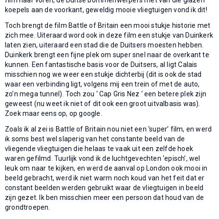
koepels aan de voorkant, geweldig mooie vliegtuigen vond ik dit!
Toch brengt de film Battle of Britain een mooi stukje historie met
zich mee. Uiteraard word ook in deze film een stukje van Duinkerk
laten zien, uiteraard een stad die de Duitsers moesten hebben.
Duinkerk brengt een fijne plek om super snel naar de overkant te
kunnen. Een fantastische basis voor de Duitsers, al ligt Calais
misschien nog we weer een stukje dichterbij (dit is ook de stad
waar een verbinding ligt, volgens mij een trein of met de auto,
zo’n mega tunnel). Toch zou ‘ Cap Gris Nez ‘ een betere plek zijn
geweest (nu weet ik niet of dit ook een groot uitvalbasis was).
Zoek maar eens op, op google.
Zoals ik al zei is Battle of Britain nou niet een ‘super’ film, en werd
ik soms best wel slaperig van het constante beeld van de
vliegende vliegtuigen die helaas te vaak uit een zelfde hoek
waren gefilmd. Tuurlijk vond ik de luchtgevechten ‘episch’, wel
leuk om naar te kijken, en werd de aanval op London ook mooi in
beeld gebracht, werd ik niet warm noch koud van het feit dat er
constant beelden werden gebruikt waar de vliegtuigen in beeld
zijn gezet. Ik ben misschien meer een persoon dat houd van de
grondtroepen.