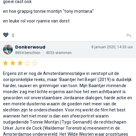
goeie cast ook
en hoe grappig tonnie montijn ''tony montana''
en leuke rol voor ryanne van dorst .
0
Donkerwoud
8 januari 2020, 14:35 uur
8854 berichten
4033 stemmen
Ergens zit er nog de Amsterdamnostalgie in verstopt uit de
oorspronkelijke reeks, maar 'Baantjer het Begin' (2019) is duidelijk
harder, rauwer en grimmiger van toon. Mijn Baantjer minnende
moeder zag met lichte ergernis aan hoe het een achtbaanrit is
geworden vol onverstaanbare Jordaanse dialogen, harde actie en
een morele duisternis waarin de goeden niet meer van de
slechten zijn te onderscheiden. Voor mij werkt de film het best
wanneer het niet meer is dan een sfeerportret waarin
oudgediende Tonnie Montijn (Tygo Gernandt) de rechtschapen
Urker Jurre de Cock (Waldemar Torenstra) meeneemt in de
Amsterdamse onderwereld. Het Wilde Westen waar prostituees