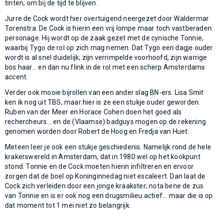
tinten, om bij de tijd te blijven.
Jurre de Cock wordt hier overtuigend neergezet door Waldermar
Torenstra. De Cock is hierin een vrij lompe maar toch vastberaden
personage. Hij wordt op de zaak gezet met de cynische Tonnie,
waarbij Tygo de rol op zich mag nemen. Dat Tygo een dagje ouder
wordt is al snel duidelijk; zijn verrimpelde voorhoofd, zijn warrige
bos haar... en dan nu flink in de rol met een scherp Amsterdams
accent.
Verder ook mooie bijrollen van een ander slag BN-ers. Lisa Smit
ken ik nog uit TBS, maar hier is ze een stukje ouder geworden.
Ruben van der Meer en Horace Cohen doen het goed als
rechercheurs... en de (Vlaamse) badguys mogen op de rekening
genomen worden door Robert de Hoog en Fredja van Huet.
Meteen leer je ook een stukje geschiedenis. Namelijk rond de hele
krakerswereld in Amsterdam, dat in 1980 wel op het kookpunt
stond. Tonnie en de Cock moeten hierin infiltreren en ervoor
zorgen dat de boel op Koninginnedag niet escaleert. Dan laat de
Cock zich verleiden door een jonge kraakster; nota bene de zus
van Tonnie en is er ook nog een drugsmilieu actief... maar die is op
dat moment tot 1 mei niet zo belangrijk.