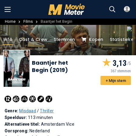
Home
Films
Baantjer het Begin
Info
Cast & Crew
Stemmen
Kopen
Statistieke
3,13
Baantjer het
Begin (2019)
367 stemmen
+ Mijn stem
Genre:
Misdaad
/
Thriller
Speelduur:
113 minuten
Alternatieve titel:
Amsterdam Vice
Oorsprong:
Nederland