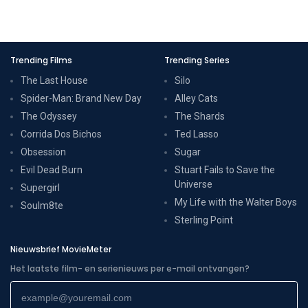
Trending Films
Trending Series
The Last House
Silo
Spider-Man: Brand New Day
Alley Cats
The Odyssey
The Shards
Corrida Dos Bichos
Ted Lasso
Obsession
Sugar
Evil Dead Burn
Stuart Fails to Save the
Universe
Supergirl
My Life with the Walter Boys
Soulm8te
Sterling Point
Nieuwsbrief MovieMeter
Het laatste film- en serienieuws per e-mail ontvangen?