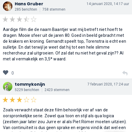
Hans Gruber
14 januari 2020, 14:17 uur
285 berichten
758 stemmen
Aardige film die de naam Baantjer wat mij betreft niet hoeft te
dragen. Mooie sfeer uit de jaren 80. Goed in beeld gebracht met
de krakers en kroning. Gernandt speelt top, Torenstra is echt een
sulletje. En dat terwijl je weet dat hij tot een hele slimme
rechercheur zal uitgroeien. Of zal dat nu niet het geval zijn?? Al
met al vermakelijk en 3,5* waard.
0
tommykonijn
7 februari 2020, 17:24 uur
5229 berichten
2423 stemmen
Zoals verwacht staat deze film behoorlijk ver af van de
oorspronkelijke serie. Zowel qua toon en stijl als qua logica
(zestien jaar later zou Jurre er al als Piet Römer moeten uitzien).
Van continuïteit is dus geen sprake en ergens vind ik dat wel een