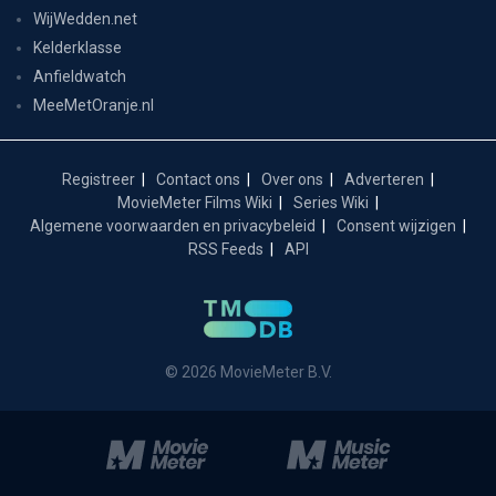
WijWedden.net
Kelderklasse
Anfieldwatch
MeeMetOranje.nl
Registreer
Contact ons
Over ons
Adverteren
MovieMeter Films Wiki
Series Wiki
Algemene voorwaarden en privacybeleid
Consent wijzigen
RSS Feeds
API
© 2026 MovieMeter B.V.