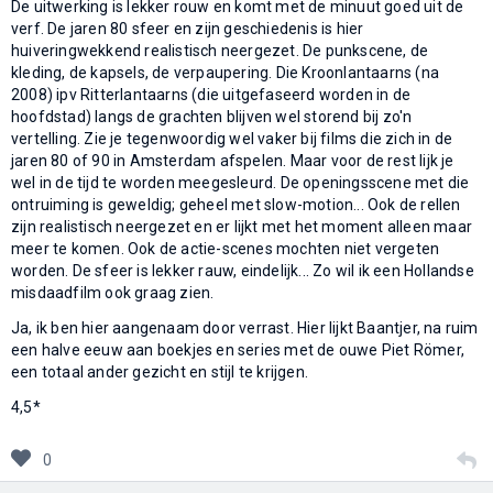
De uitwerking is lekker rouw en komt met de minuut goed uit de
verf. De jaren 80 sfeer en zijn geschiedenis is hier
huiveringwekkend realistisch neergezet. De punkscene, de
kleding, de kapsels, de verpaupering. Die Kroonlantaarns (na
2008) ipv Ritterlantaarns (die uitgefaseerd worden in de
hoofdstad) langs de grachten blijven wel storend bij zo'n
vertelling. Zie je tegenwoordig wel vaker bij films die zich in de
jaren 80 of 90 in Amsterdam afspelen. Maar voor de rest lijk je
wel in de tijd te worden meegesleurd. De openingsscene met die
ontruiming is geweldig; geheel met slow-motion... Ook de rellen
zijn realistisch neergezet en er lijkt met het moment alleen maar
meer te komen. Ook de actie-scenes mochten niet vergeten
worden. De sfeer is lekker rauw, eindelijk... Zo wil ik een Hollandse
misdaadfilm ook graag zien.
Ja, ik ben hier aangenaam door verrast. Hier lijkt Baantjer, na ruim
een halve eeuw aan boekjes en series met de ouwe Piet Römer,
een totaal ander gezicht en stijl te krijgen.
4,5*
0