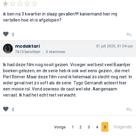
ik ben na 3 kwartier in slaap gevallen!!!! kaniemand hier mij
vertellen hoe et is afgelopen?
0
mcdaktari
31 juli 2025, 01:04 uur
7613 berichten
0 stemmen
Ik had deze film nog nooit gezien. Vroeger wel best veel Baantjer
boeken gelezen, en de serie heb ik ook wel eens gezien , die met
Piet Römer. Maar deze film vond ik helemaal zo slecht nog niet. In
ieder geval niet zo soft als de serie. Tygo Gernandt acteert hier
een mooie rol. Vond sowieso de cast wel oke. Aangenaam
verrast. Ik had het echt niet verwacht.
0
Volgende
Vorige
1
2
3
4
5