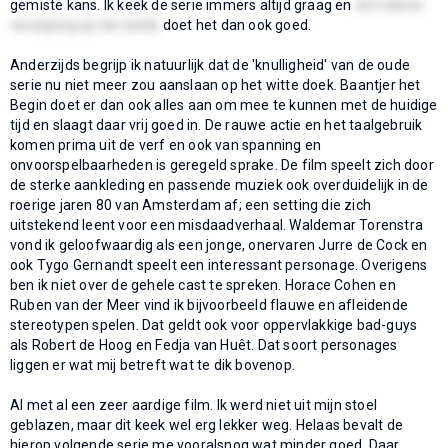
gemiste kans. Ik keek de serie immers altijd graag en
zo'n kleine
verwijzing op het einde
doet het dan ook goed.
Anderzijds begrijp ik natuurlijk dat de 'knulligheid' van de oude
serie nu niet meer zou aanslaan op het witte doek. Baantjer het
Begin doet er dan ook alles aan om mee te kunnen met de huidige
tijd en slaagt daar vrij goed in. De rauwe actie en het taalgebruik
komen prima uit de verf en ook van spanning en
onvoorspelbaarheden is geregeld sprake. De film speelt zich door
de sterke aankleding en passende muziek ook overduidelijk in de
roerige jaren 80 van Amsterdam af; een setting die zich
uitstekend leent voor een misdaadverhaal. Waldemar Torenstra
vond ik geloofwaardig als een jonge, onervaren Jurre de Cock en
ook Tygo Gernandt speelt een interessant personage. Overigens
ben ik niet over de gehele cast te spreken. Horace Cohen en
Ruben van der Meer vind ik bijvoorbeeld flauwe en afleidende
stereotypen spelen. Dat geldt ook voor oppervlakkige bad-guys
als Robert de Hoog en Fedja van Huêt. Dat soort personages
liggen er wat mij betreft wat te dik bovenop.
Al met al een zeer aardige film. Ik werd niet uit mijn stoel
geblazen, maar dit keek wel erg lekker weg. Helaas bevalt de
hierop volgende serie me vooralsnog wat minder goed. Daar