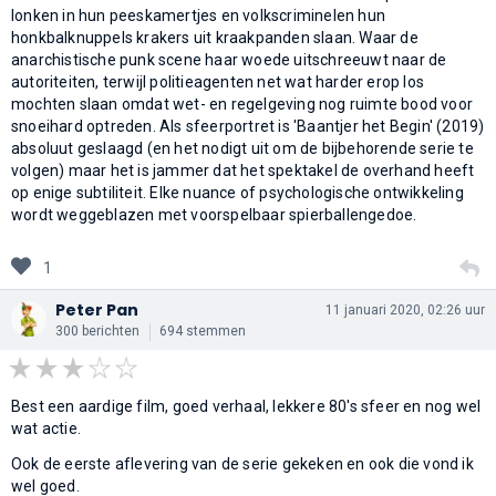
lonken in hun peeskamertjes en volkscriminelen hun
honkbalknuppels krakers uit kraakpanden slaan. Waar de
anarchistische punk scene haar woede uitschreeuwt naar de
autoriteiten, terwijl politieagenten net wat harder erop los
mochten slaan omdat wet- en regelgeving nog ruimte bood voor
snoeihard optreden. Als sfeerportret is 'Baantjer het Begin' (2019)
absoluut geslaagd (en het nodigt uit om de bijbehorende serie te
volgen) maar het is jammer dat het spektakel de overhand heeft
op enige subtiliteit. Elke nuance of psychologische ontwikkeling
wordt weggeblazen met voorspelbaar spierballengedoe.
1
Peter Pan
11 januari 2020, 02:26 uur
300 berichten
694 stemmen
Best een aardige film, goed verhaal, lekkere 80's sfeer en nog wel
wat actie.
Ook de eerste aflevering van de serie gekeken en ook die vond ik
wel goed.