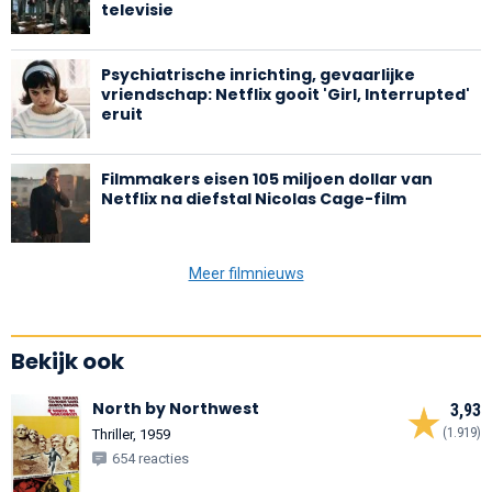
televisie
Psychiatrische inrichting, gevaarlijke
vriendschap: Netflix gooit 'Girl, Interrupted'
eruit
Filmmakers eisen 105 miljoen dollar van
Netflix na diefstal Nicolas Cage-film
Meer filmnieuws
Bekijk ook
North by Northwest
3,93
(1.919)
Thriller, 1959
654 reacties