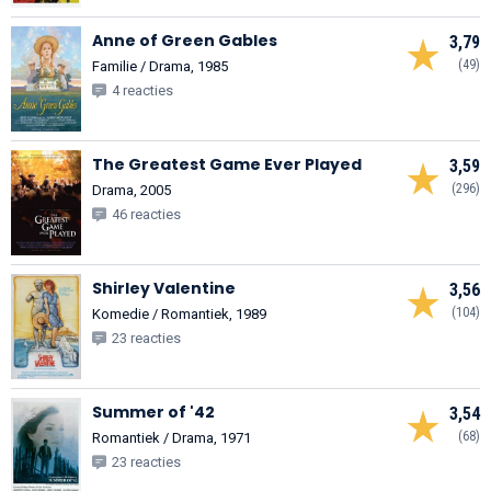
Anne of Green Gables
3,79
(49)
Familie / Drama, 1985
4 reacties
The Greatest Game Ever Played
3,59
(296)
Drama, 2005
46 reacties
Shirley Valentine
3,56
(104)
Komedie / Romantiek, 1989
23 reacties
Summer of '42
3,54
(68)
Romantiek / Drama, 1971
23 reacties