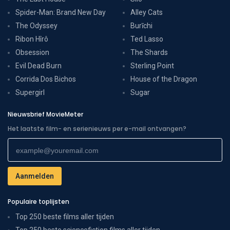
Spider-Man: Brand New Day
Alley Cats
The Odyssey
Burīchi
Ribon Hîrô
Ted Lasso
Obsession
The Shards
Evil Dead Burn
Sterling Point
Corrida Dos Bichos
House of the Dragon
Supergirl
Sugar
Nieuwsbrief MovieMeter
Het laatste film- en serienieuws per e-mail ontvangen?
Populaire toplijsten
Top 250 beste films aller tijden
Top 250 beste sciencefiction films aller tijden