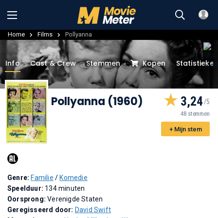
Home
Films
Pollyanna
Info
Cast & Crew
Stemmen
Kopen
Statistieke
Pollyanna (1960)
3,24
48 stemmen
+ Mijn stem
Genre:
Familie
/
Komedie
Speelduur:
134 minuten
Oorsprong:
Verenigde Staten
Geregisseerd door:
David Swift