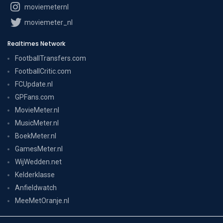
moviemeternl
moviemeter_nl
Realtimes Network
FootballTransfers.com
FootballCritic.com
FCUpdate.nl
GPFans.com
MovieMeter.nl
MusicMeter.nl
BoekMeter.nl
GamesMeter.nl
WijWedden.net
Kelderklasse
Anfieldwatch
MeeMetOranje.nl