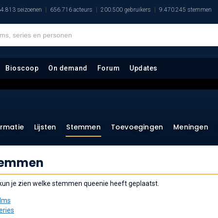
4.813 seizoenen
656.716 acteurs
200.500 gebruikers
9.470.245 stemmen
Bioscoop
On demand
Forum
Updates
ormatie
Lijsten
Stemmen
Toevoegingen
Meningen
temmen
 kun je zien welke stemmen queenie heeft geplaatst.
ilms
eries