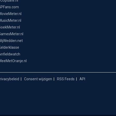
FCUpdate.nl
GPFans.com
MovieMeter.nl
MusicMeter.nl
BoekMeter.nl
GamesMeter.nl
WijWedden.net
Kelderklasse
Anfieldwatch
MeeMetOranje.nl
ivacybeleid
Consent wijzigen
RSS Feeds
API