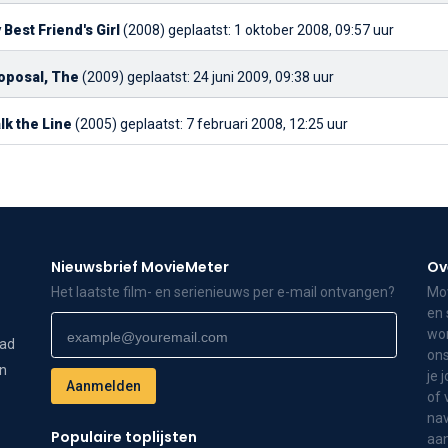
 Best Friend's Girl
(2008)
geplaatst: 1 oktober 2008, 09:57 uur
oposal, The
(2009)
geplaatst: 24 juni 2009, 09:38 uur
lk the Line
(2005)
geplaatst: 7 februari 2008, 12:25 uur
Nieuwsbrief MovieMeter
Ov
Het laatste film- en serienieuws per e-mail ontvangen?
Mov
en 
wor
dad
ons
on
je 
of 
nav
Populaire toplijsten
aa