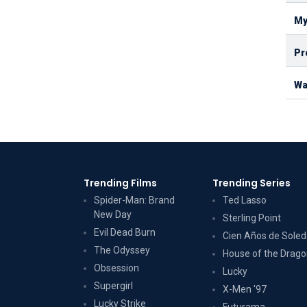
My
Pr
Wa
Trending Films
Trending Series
Spider-Man: Brand
Ted Lasso
New Day
Sterling Point
Evil Dead Burn
Cien Años de Sole
The Odyssey
House of the Drag
Obsession
Lucky
Supergirl
X-Men '97
Lucky Strike