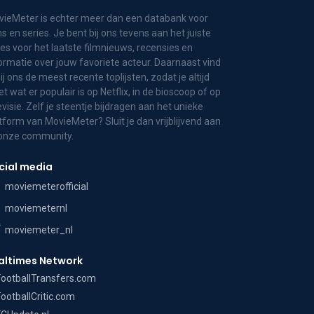
ieMeter is echter meer dan een databank voor
ms en series. Je bent bij ons tevens aan het juiste
es voor het laatste filmnieuws, recensies en
ormatie over jouw favoriete acteur. Daarnaast vind
bij ons de meest recente toplijsten, zodat je altijd
t wat er populair is op Netflix, in de bioscoop of op
evisie. Zelf je steentje bijdragen aan het unieke
tform van MovieMeter? Sluit je dan vrijblijvend aan
 onze community.
cial media
moviemeterofficial
moviemeternl
moviemeter_nl
altimes Network
FootballTransfers.com
FootballCritic.com