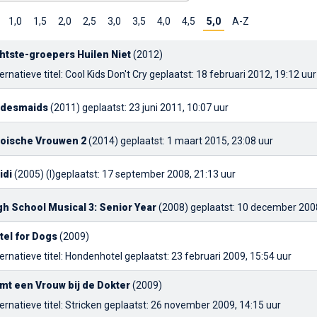
1,0
1,5
2,0
2,5
3,0
3,5
4,0
4,5
5,0
A-Z
htste-groepers Huilen Niet
(2012)
ernatieve titel: Cool Kids Don't Cry
geplaatst: 18 februari 2012, 19:12 uur
idesmaids
(2011)
geplaatst: 23 juni 2011, 10:07 uur
oische Vrouwen 2
(2014)
geplaatst: 1 maart 2015, 23:08 uur
idi
(2005) (I)
geplaatst: 17 september 2008, 21:13 uur
gh School Musical 3: Senior Year
(2008)
geplaatst: 10 december 2008
tel for Dogs
(2009)
ernatieve titel: Hondenhotel
geplaatst: 23 februari 2009, 15:54 uur
mt een Vrouw bij de Dokter
(2009)
ernatieve titel: Stricken
geplaatst: 26 november 2009, 14:15 uur