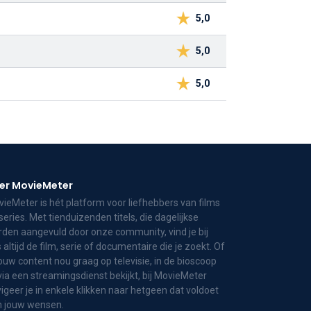
5,0
5,0
5,0
er MovieMeter
ieMeter is hét platform voor liefhebbers van films
series. Met tienduizenden titels, die dagelijkse
den aangevuld door onze community, vind je bij
 altijd de film, serie of documentaire die je zoekt. Of
jouw content nou graag op televisie, in de bioscoop
via een streamingsdienst bekijkt, bij MovieMeter
igeer je in enkele klikken naar hetgeen dat voldoet
n jouw wensen.