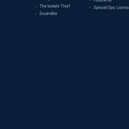
Futurama
The Isolate Thief
Special Ops: Liones
Soulm8te