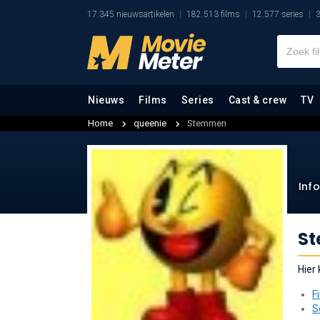
17.345 nieuwsartikelen
182.513 films
12.577 series
3
Nieuws
Films
Series
Cast & crew
TV
Home
queenie
Stemmen
Inf
S
Hier
F
S