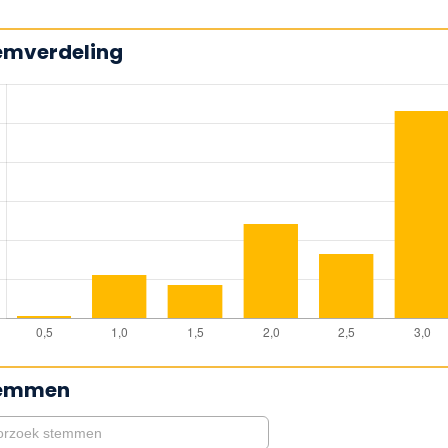
emverdeling
emmen