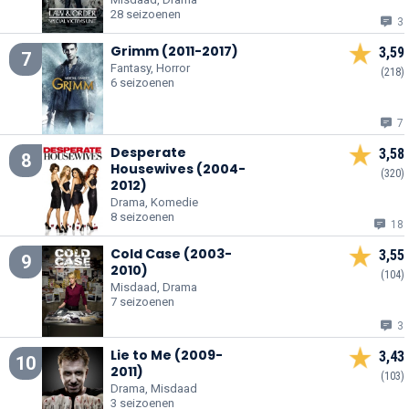
28 seizoenen
3
Grimm (2011-2017)
3,59
7
Fantasy, Horror
(218)
6 seizoenen
7
Desperate
3,58
8
Housewives (2004-
(320)
2012)
Drama, Komedie
8 seizoenen
18
Cold Case (2003-
3,55
9
2010)
(104)
Misdaad, Drama
7 seizoenen
3
Lie to Me (2009-
3,43
10
2011)
(103)
Drama, Misdaad
3 seizoenen