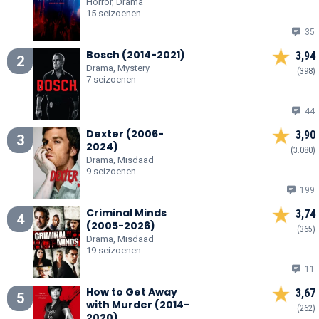
Horror, Drama
15 seizoenen
35
Bosch (2014-2021)
3,94
2
Drama, Mystery
(398)
7 seizoenen
44
Dexter (2006-
3,90
3
2024)
(3.080)
Drama, Misdaad
9 seizoenen
199
Criminal Minds
3,74
4
(2005-2026)
(365)
Drama, Misdaad
19 seizoenen
11
How to Get Away
3,67
5
with Murder (2014-
(262)
2020)