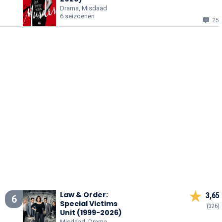
Drama, Misdaad
6 seizoenen
25
Law & Order:
3,65
6
Special Victims
(326)
Unit (1999-2026)
Misdaad, Drama