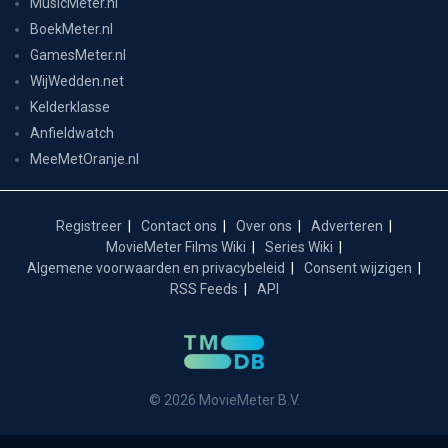
MusicMeter.nl
BoekMeter.nl
GamesMeter.nl
WijWedden.net
Kelderklasse
Anfieldwatch
MeeMetOranje.nl
Registreer
Contact ons
Over ons
Adverteren
MovieMeter Films Wiki
Series Wiki
Algemene voorwaarden en privacybeleid
Consent wijzigen
RSS Feeds
API
© 2026 MovieMeter B.V.