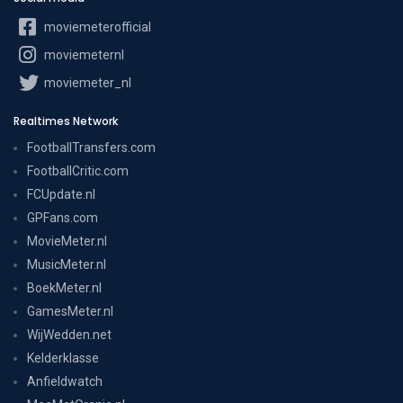
moviemeterofficial
moviemeternl
moviemeter_nl
Realtimes Network
FootballTransfers.com
FootballCritic.com
FCUpdate.nl
GPFans.com
MovieMeter.nl
MusicMeter.nl
BoekMeter.nl
GamesMeter.nl
WijWedden.net
Kelderklasse
Anfieldwatch