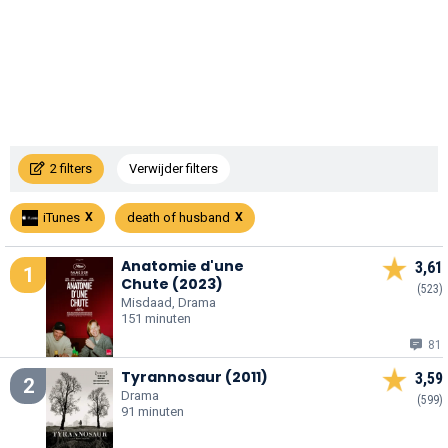
2 filters
Verwijder filters
iTunes
death of husband
Anatomie d'une
3,61
1
Chute (2023)
(523)
Misdaad, Drama
151 minuten
81
Tyrannosaur (2011)
3,59
2
Drama
(599)
91 minuten