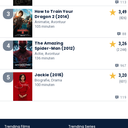
113
How to Train Your
3,49
3
Dragon 2 (2014)
(826)
Animatie, Avontuur
105 minuten
88
The Amazing
3,26
4
Spider-Man (2012)
(2.244)
Actie, Avontuur
136 minuten
967
Jackie (2016)
3,20
5
Biografie, Drama
(631)
100 minuten
119
Trending Films
Trending Series