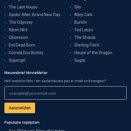
The Last House
Silo
Spider-Man: Brand New Day
Alley Cats
The Odyssey
Burīchi
Ribon Hîrô
Ted Lasso
Obsession
The Shards
Evil Dead Burn
Sterling Point
Corrida Dos Bichos
House of the Dragon
Supergirl
Sugar
Nieuwsbrief MovieMeter
Het laatste film- en serienieuws per e-mail ontvangen?
Populaire toplijsten
Top 250 beste films aller tijden