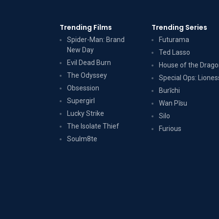
Trending Films
Trending Series
Spider-Man: Brand
Futurama
New Day
Ted Lasso
Evil Dead Burn
House of the Drag
The Odyssey
Special Ops: Liones
Obsession
Burīchi
Supergirl
Wan Pīsu
Lucky Strike
Silo
The Isolate Thief
Furious
Soulm8te