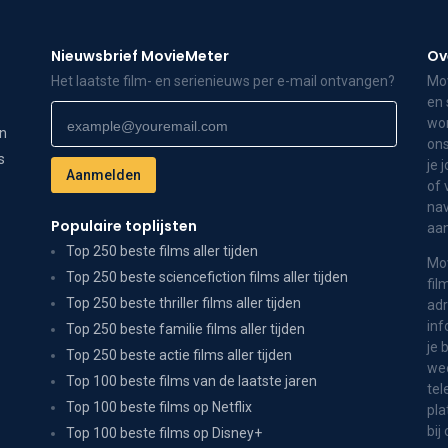
Nieuwsbrief MovieMeter
Ov
Het laatste film- en serienieuws per e-mail ontvangen?
Mov
en 
wor
on
ons
s
je 
of 
nav
Populaire toplijsten
aa
Top 250 beste films aller tijden
Mov
Top 250 beste sciencefiction films aller tijden
fil
Top 250 beste thriller films aller tijden
adr
inf
Top 250 beste familie films aller tijden
je 
Top 250 beste actie films aller tijden
wee
Top 100 beste films van de laatste jaren
tel
Top 100 beste films op Netflix
pla
bij
Top 100 beste films op Disney+