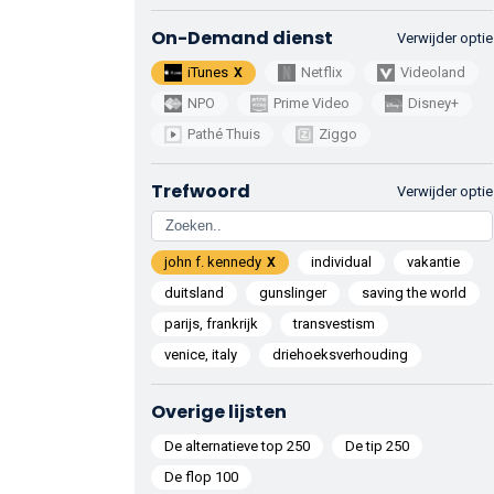
On-Demand dienst
Verwijder optie
iTunes
Netflix
Videoland
NPO
Prime Video
Disney+
Pathé Thuis
Ziggo
Trefwoord
Verwijder optie
john f. kennedy
individual
vakantie
duitsland
gunslinger
saving the world
parijs, frankrijk
transvestism
venice, italy
driehoeksverhouding
Overige lijsten
De alternatieve top 250
De tip 250
De flop 100