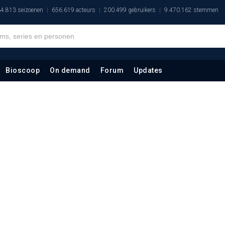
4.813 seizoenen
656.619 acteurs
200.499 gebruikers
9.470.162 stemmen
Bioscoop
On demand
Forum
Updates