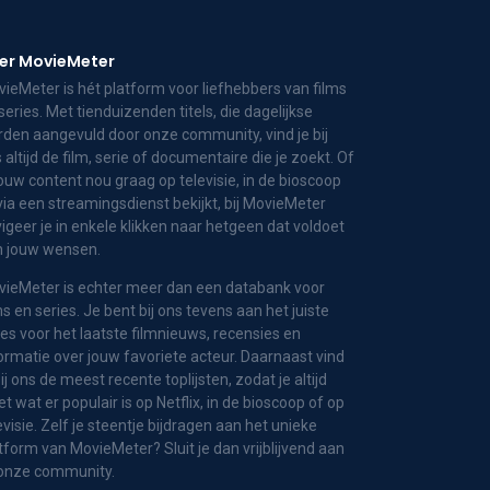
er MovieMeter
ieMeter is hét platform voor liefhebbers van films
series. Met tienduizenden titels, die dagelijkse
den aangevuld door onze community, vind je bij
 altijd de film, serie of documentaire die je zoekt. Of
jouw content nou graag op televisie, in de bioscoop
via een streamingsdienst bekijkt, bij MovieMeter
igeer je in enkele klikken naar hetgeen dat voldoet
n jouw wensen.
ieMeter is echter meer dan een databank voor
ms en series. Je bent bij ons tevens aan het juiste
es voor het laatste filmnieuws, recensies en
ormatie over jouw favoriete acteur. Daarnaast vind
bij ons de meest recente toplijsten, zodat je altijd
t wat er populair is op Netflix, in de bioscoop of op
evisie. Zelf je steentje bijdragen aan het unieke
tform van MovieMeter? Sluit je dan vrijblijvend aan
 onze community.