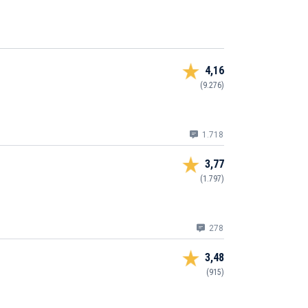
4,16
(9.276)
1.718
3,77
(1.797)
278
3,48
(915)