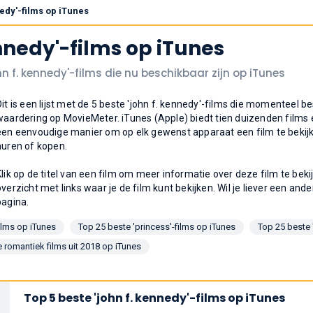
nedy'-films op iTunes
ennedy'-films op iTunes
hn f. kennedy'-films die nu beschikbaar zijn op iTunes
Dit is een lijst met de 5 beste 'john f. kennedy'-films die momenteel 
waardering op MovieMeter. iTunes (Apple) biedt tien duizenden films e
een eenvoudige manier om op elk gewenst apparaat een film te bekijken
huren of kopen.
Klik op de titel van een film om meer informatie over deze film te bek
overzicht met links waar je de film kunt bekijken. Wil je liever een ande
pagina.
ilms op iTunes
Top 25 beste 'princess'-films op iTunes
Top 25 beste 
 romantiek films uit 2018 op iTunes
Top 5 beste 'john f. kennedy'-films op iTunes