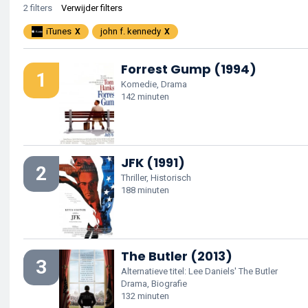
2 filters
Verwijder filters
iTunes
john f. kennedy
Forrest Gump (1994)
1
Komedie, Drama
142 minuten
JFK (1991)
2
Thriller, Historisch
188 minuten
The Butler (2013)
3
Alternatieve titel: Lee Daniels' The Butler
Drama, Biografie
132 minuten