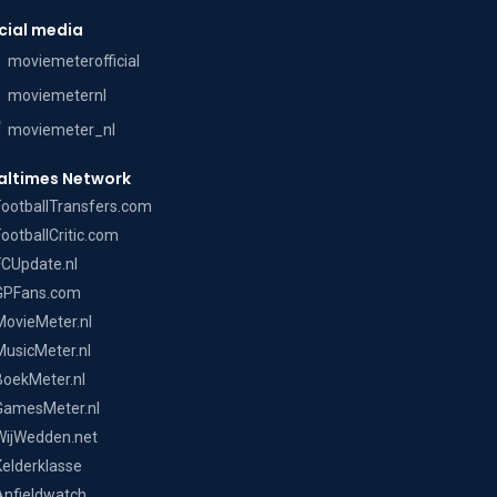
cial media
moviemeterofficial
moviemeternl
moviemeter_nl
altimes Network
FootballTransfers.com
FootballCritic.com
FCUpdate.nl
GPFans.com
MovieMeter.nl
MusicMeter.nl
BoekMeter.nl
GamesMeter.nl
WijWedden.net
Kelderklasse
Anfieldwatch