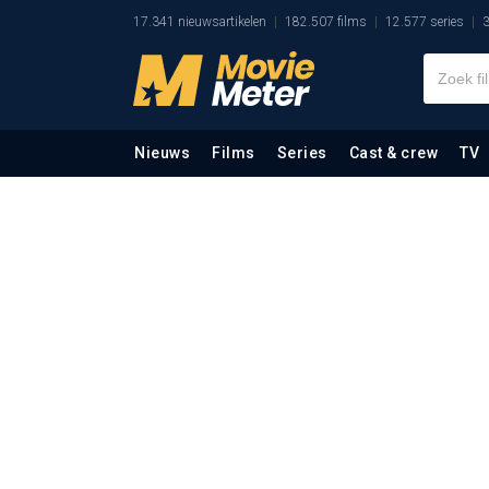
17.341 nieuwsartikelen
182.507 films
12.577 series
3
Nieuws
Films
Series
Cast & crew
TV