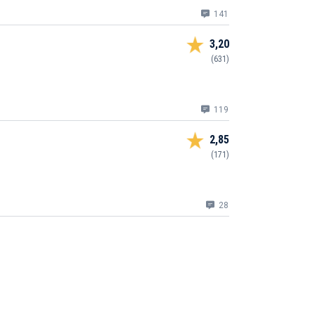
141
3,20
(631)
119
2,85
(171)
28