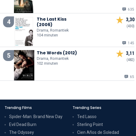
635
The Last Kiss
3,30
4
(2006)
(430)
Drama, Romantiek
104 minuten
145
The Words (2012)
3,11
5
Drama, Romantiek
(482)
102 minuten
65
Trending Films
Trending Series
Spider-Man: Brand New Day
Ted Lasso
Evil Dead Burn
Sterling Point
The Odyssey
Cien Años de Soledad