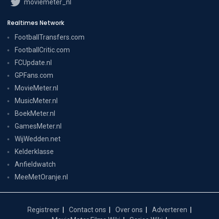
moviemeter_nl
Realtimes Network
FootballTransfers.com
FootballCritic.com
FCUpdate.nl
GPFans.com
MovieMeter.nl
MusicMeter.nl
BoekMeter.nl
GamesMeter.nl
WijWedden.net
Kelderklasse
Anfieldwatch
MeeMetOranje.nl
Registreer
Contact ons
Over ons
Adverteren