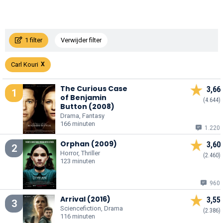
1 filter
Verwijder filter
Carl Kouri
The Curious Case
3,66
1
of Benjamin
(4.644)
Button (2008)
Drama, Fantasy
166 minuten
1.220
Orphan (2009)
3,60
2
Horror, Thriller
(2.460)
123 minuten
960
Arrival (2016)
3,55
3
Sciencefiction, Drama
(2.386)
116 minuten