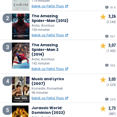
119 minuten
Bekijk op Pathé Thuis
414
The Amazing
3,26
2
Spider-Man (2012)
(2.244)
Actie, Avontuur
136 minuten
Bekijk op Pathé Thuis
967
The Amazing
3,07
3
Spider-Man 2
(1.403)
(2014)
Actie, Avontuur
142 minuten
356
Bekijk op Pathé Thuis
Music and Lyrics
3,03
4
(2007)
(1.229)
Komedie, Romantiek
96 minuten
Bekijk op Pathé Thuis
254
Jurassic World:
2,73
5
Dominion (2022)
(887)