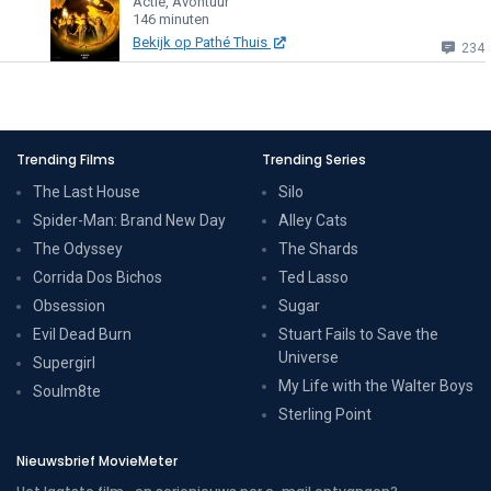
Actie, Avontuur
146 minuten
Bekijk op Pathé Thuis
234
Trending Films
Trending Series
The Last House
Silo
Spider-Man: Brand New Day
Alley Cats
The Odyssey
The Shards
Corrida Dos Bichos
Ted Lasso
Obsession
Sugar
Evil Dead Burn
Stuart Fails to Save the
Universe
Supergirl
My Life with the Walter Boys
Soulm8te
Sterling Point
Nieuwsbrief MovieMeter