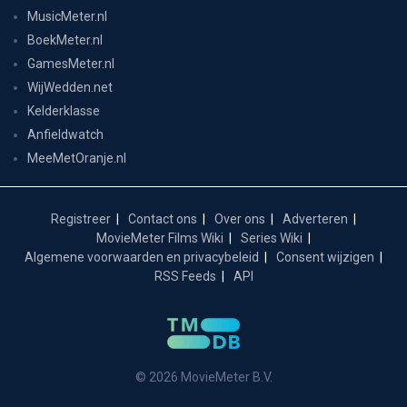
MusicMeter.nl
BoekMeter.nl
GamesMeter.nl
WijWedden.net
Kelderklasse
Anfieldwatch
MeeMetOranje.nl
Registreer
Contact ons
Over ons
Adverteren
MovieMeter Films Wiki
Series Wiki
Algemene voorwaarden en privacybeleid
Consent wijzigen
RSS Feeds
API
© 2026 MovieMeter B.V.