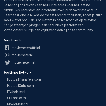
MovieMeter is echter meer dan een databank voor films en series.
Je bent bij ons tevens aan het juiste adres voor het laatste
filmnieuws, recensies en informatie over jouw favoriete acteur.
Daarnaast vind je bij ons de meest recente toplijsten, zodat je altijd
weet wat er populair is op Netflix, in de bioscoop of op televisie.
Zelf je steentje bijdragen aan het unieke platform van
MovieMeter? Sluit je dan vrijblijvend aan bij onze community.
Social media
moviemeterofficial
moviemeternl
moviemeter_nl
Realtimes Network
FootballTransfers.com
FootballCritic.com
FCUpdate.nl
GPFans.com
MovieMeter.nl