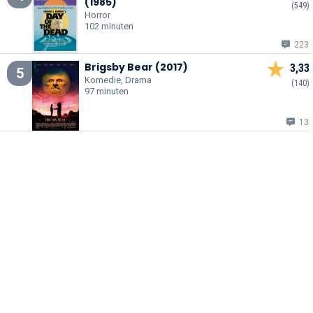
(1985)
(549)
Horror
102 minuten
223
Brigsby Bear (2017)
3,33
5
Komedie, Drama
(140)
97 minuten
13