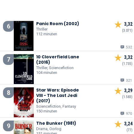
Panic Room (2002)
3,32
6
Thriller
(3.071)
112 minuten
532
10 Cloverfield Lane
3,32
7
(2016)
(1.735)
Thriller, Sciencefiction
104 minuten
321
Star Wars: Episode
3,29
8
VIII - The Last Jedi
(1.583)
(2017)
Sciencefiction, Fantasy
150 minuten
970
The Bunker (1981)
3,24
9
Drama, Oorlog
(77)
151 minuten