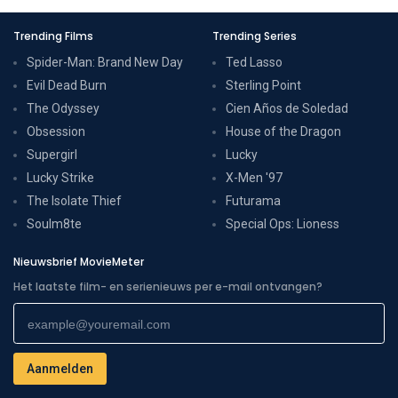
Trending Films
Trending Series
Spider-Man: Brand New Day
Ted Lasso
Evil Dead Burn
Sterling Point
The Odyssey
Cien Años de Soledad
Obsession
House of the Dragon
Supergirl
Lucky
Lucky Strike
X-Men '97
The Isolate Thief
Futurama
Soulm8te
Special Ops: Lioness
Nieuwsbrief MovieMeter
Het laatste film- en serienieuws per e-mail ontvangen?