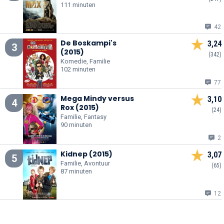
111 minuten
42
De Boskampi's
3,24
3
(2015)
(342)
Komedie, Familie
102 minuten
77
Mega Mindy versus
3,10
4
Rox (2015)
(24)
Familie, Fantasy
90 minuten
2
Kidnep (2015)
3,07
5
Familie, Avontuur
(65)
87 minuten
12