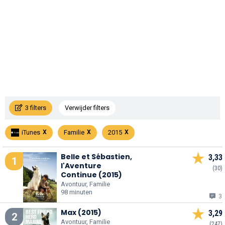
3 filters
Verwijder filters
iTunes
Familie
2015
Belle et Sébastien,
3,33
1
l'Aventure
(30)
Continue (2015)
Avontuur, Familie
98 minuten
3
Max (2015)
3,29
2
Avontuur, Familie
(247)