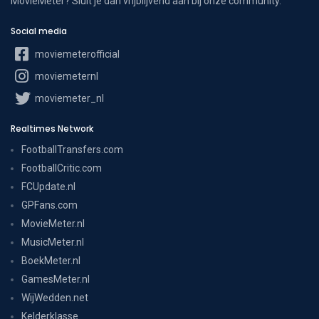
MovieMeter? Sluit je dan vrijblijvend aan bij onze community.
Social media
moviemeterofficial
moviemeternl
moviemeter_nl
Realtimes Network
FootballTransfers.com
FootballCritic.com
FCUpdate.nl
GPFans.com
MovieMeter.nl
MusicMeter.nl
BoekMeter.nl
GamesMeter.nl
WijWedden.net
Kelderklasse