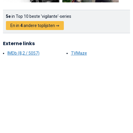
5e
in Top 10 beste 'vigilante'-series
En in
4
andere toplijsten ⇒
Externe links
IMDb (8,2 / 5057)
TVMaze