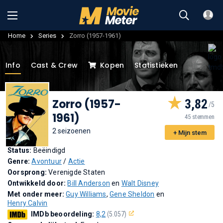
Home
Series
Zorro (1957-1961)
Info
Cast & Crew
Kopen
Statistieken
Zorro (1957-
3,82
1961)
45 stemmen
2 seizoenen
+ Mijn stem
Status:
Beëindigd
Genre:
Avontuur
/
Actie
Oorsprong:
Verenigde Staten
Ontwikkeld door:
Bill Anderson
en
Walt Disney
Met onder meer:
Guy Williams
,
Gene Sheldon
en
Henry Calvin
IMDb beoordeling:
8,2
(5.057)