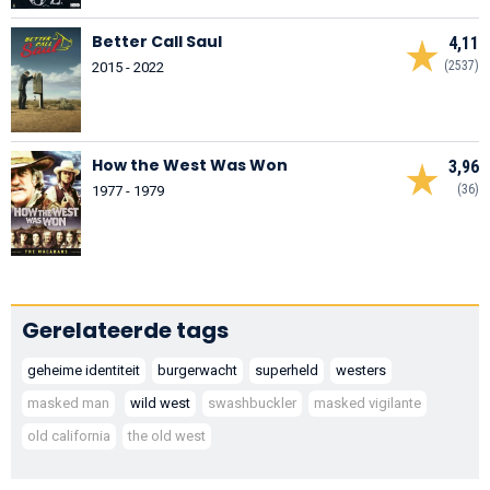
Better Call Saul
4,11
(2537)
2015 - 2022
How the West Was Won
3,96
(36)
1977 - 1979
Gerelateerde tags
geheime identiteit
burgerwacht
superheld
westers
masked man
wild west
swashbuckler
masked vigilante
old california
the old west