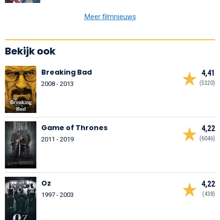
Meer filmnieuws
Bekijk ook
Breaking Bad
4,41
(5320)
2008 - 2013
Game of Thrones
4,22
(6046)
2011 - 2019
Oz
4,22
(438)
1997 - 2003