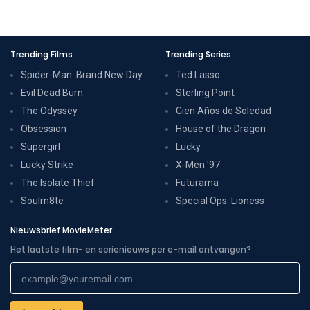
Trending Films
Trending Series
Spider-Man: Brand New Day
Ted Lasso
Evil Dead Burn
Sterling Point
The Odyssey
Cien Años de Soledad
Obsession
House of the Dragon
Supergirl
Lucky
Lucky Strike
X-Men '97
The Isolate Thief
Futurama
Soulm8te
Special Ops: Lioness
Nieuwsbrief MovieMeter
Het laatste film- en serienieuws per e-mail ontvangen?