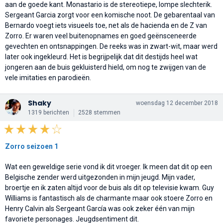
aan de goede kant. Monastario is de stereotiepe, lompe slechterik.
Sergeant Garcia zorgt voor een komische noot. De gebarentaal van
Bernardo voegt iets visueels toe, net als de hacienda en de Z van
Zorro. Er waren veel buitenopnames en goed geënsceneerde
gevechten en ontsnappingen. De reeks was in zwart-wit, maar werd
later ook ingekleurd. Het is begrijpelijk dat dit destijds heel wat
jongeren aan de buis gekluisterd hield, om nog te zwijgen van de
vele imitaties en parodieën.
Shaky
woensdag 12 december 2018
1319 berichten
2528 stemmen
Zorro seizoen 1
Wat een geweldige serie vond ik dit vroeger. Ik meen dat dit op een
Belgische zender werd uitgezonden in mijn jeugd. Mijn vader,
broertje en ik zaten altijd voor de buis als dit op televisie kwam. Guy
Williams is fantastisch als de charmante maar ook stoere Zorro en
Henry Calvin als Sergeant García was ook zeker één van mijn
favoriete personages. Jeugdsentiment dit.