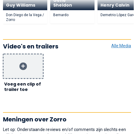
Gene
Guy Williams
Sheldon
Henry Calvin
Don Diego de la Vega /
Bernardo
Demetrio López Gar
Zorro
Video's en trailers
Alle Media
Voeg een clip of
trailer toe
Meningen over Zorro
Let op: Onderstaande reviews en/of comments zijn slechts een