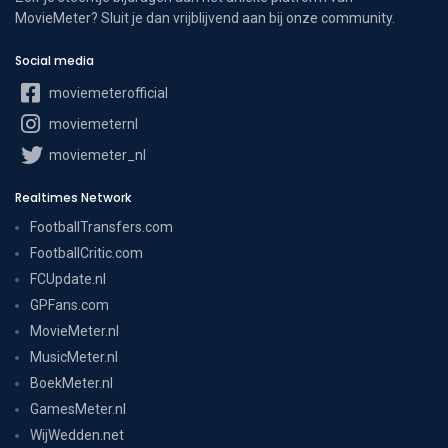
MovieMeter? Sluit je dan vrijblijvend aan bij onze community.
Social media
moviemeterofficial
moviemeternl
moviemeter_nl
Realtimes Network
FootballTransfers.com
FootballCritic.com
FCUpdate.nl
GPFans.com
MovieMeter.nl
MusicMeter.nl
BoekMeter.nl
GamesMeter.nl
WijWedden.net