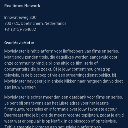
Realtimes Network
Innovatieweg 20C
7007 CD, Doetinchem, Netherlands
+31(315)-764002
Over MovieMeter
MovieMeter is hét platform voor liefhebbers van films en series.
Met tienduizenden titels, die dagelijkse worden aangevuld door
onze community, vind je bij ons altijd de film, serie of
documentaire die je zoekt. Of je jouw content nou graag op
televisie, in de bioscoop of via een streamingsdienst bekijkt, bij
MovieMeter navigeer je in enkele klikken naar hetgeen dat voldoet
aan jouw wensen.
MovieMeter is echter meer dan een databank voor films en series.
Je bent bij ons tevens aan het juiste adres voor het laatste
filmnieuws, recensies en informatie over jouw favoriete acteur.
Daarnaast vind je bij ons de meest recente toplijsten, zodat je altijd
weet wat er populair is op Netflix, in de bioscoop of op televisie.
Zelf je steentje bijdragen aan het unieke platform van