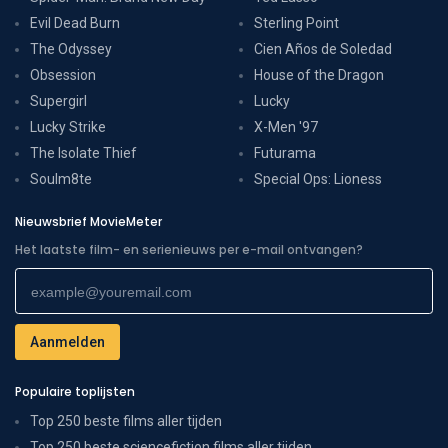
Evil Dead Burn
Sterling Point
The Odyssey
Cien Años de Soledad
Obsession
House of the Dragon
Supergirl
Lucky
Lucky Strike
X-Men '97
The Isolate Thief
Futurama
Soulm8te
Special Ops: Lioness
Nieuwsbrief MovieMeter
Het laatste film- en serienieuws per e-mail ontvangen?
Populaire toplijsten
Top 250 beste films aller tijden
Top 250 beste sciencefiction films aller tijden