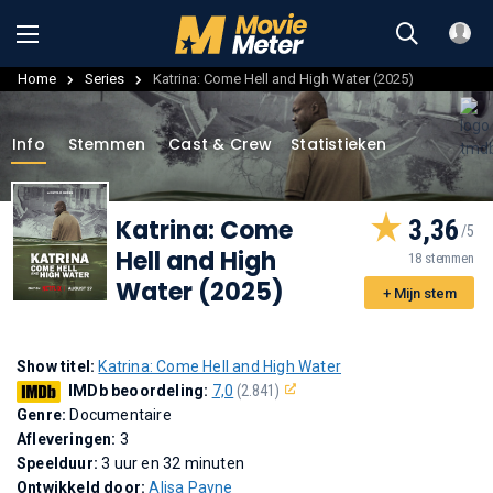
Home
Series
Katrina: Come Hell and High Water (2025)
Info
Stemmen
Cast & Crew
Statistieken
Katrina: Come
3,36
Hell and High
18 stemmen
Water (2025)
+ Mijn stem
Show titel:
Katrina: Come Hell and High Water
IMDb beoordeling:
7,0
(2.841)
Genre:
Documentaire
Afleveringen:
3
Speelduur:
3 uur en 32 minuten
Ontwikkeld door:
Alisa Payne