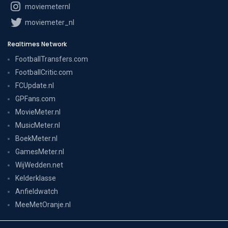
moviemeternl
moviemeter_nl
Realtimes Network
FootballTransfers.com
FootballCritic.com
FCUpdate.nl
GPFans.com
MovieMeter.nl
MusicMeter.nl
BoekMeter.nl
GamesMeter.nl
WijWedden.net
Kelderklasse
Anfieldwatch
MeeMetOranje.nl