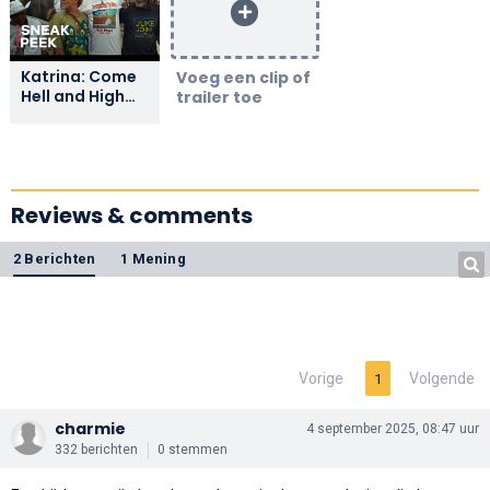
Katrina: Come
Voeg een clip of
Hell and High
trailer toe
Water | Sneak
Peek | Netflix
Reviews & comments
2 Berichten
1 Mening
Vorige
Volgende
1
charmie
4 september 2025, 08:47 uur
332 berichten
0 stemmen