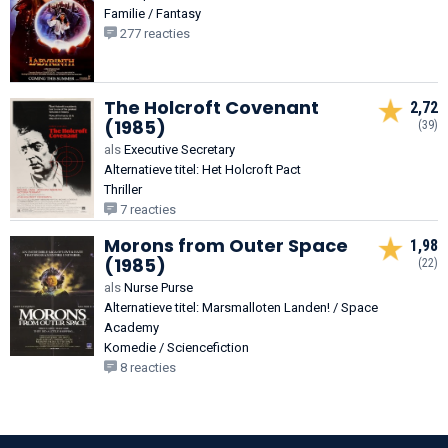
Familie / Fantasy
277 reacties
The Holcroft Covenant
2,72
(1985)
(39)
als
Executive Secretary
Alternatieve titel: Het Holcroft Pact
Thriller
7 reacties
Morons from Outer Space
1,98
(1985)
(22)
als
Nurse Purse
Alternatieve titel: Marsmalloten Landen! / Space
Academy
Komedie / Sciencefiction
8 reacties