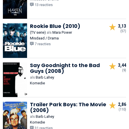
13 reacties
Rookie Blue (2010)
3,13
(57)
(TV serie)
als
Mara Power
Misdaad / Drama
7 reacties
Say Goodnight to the Bad
3,44
Guys (2008)
(9)
als
Barb Lahey
Komedie
Trailer Park Boys: The Movie
2,86
(2006)
(110)
als
Barb Lahey
Komedie
31 reacties