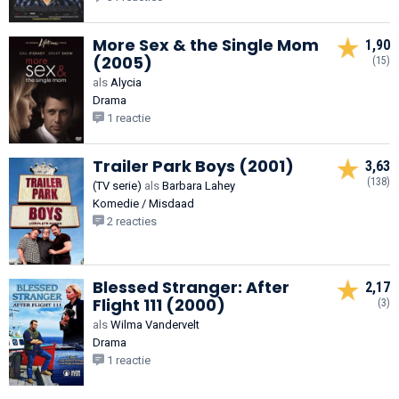
More Sex & the Single Mom
1,90
(2005)
(15)
als
Alycia
Drama
1 reactie
Trailer Park Boys (2001)
3,63
(138)
(TV serie)
als
Barbara Lahey
Komedie / Misdaad
2 reacties
Blessed Stranger: After
2,17
Flight 111 (2000)
(3)
als
Wilma Vandervelt
Drama
1 reactie