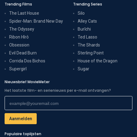
Trending Films
Trending Series
The Last House
Silo
Spider-Man: Brand New Day
Alley Cats
The Odyssey
Burīchi
Ribon Hîrô
Ted Lasso
Obsession
The Shards
Evil Dead Burn
Sterling Point
Corrida Dos Bichos
House of the Dragon
Supergirl
Sugar
Nieuwsbrief MovieMeter
Het laatste film- en serienieuws per e-mail ontvangen?
Populaire toplijsten