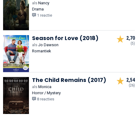
als
Nancy
Drama
1 reactie
Season for Love (2018)
2,70
(5)
als
Jo Dawson
Romantiek
The Child Remains (2017)
2,54
(26)
als
Monica
Horror / Mystery
8 reacties