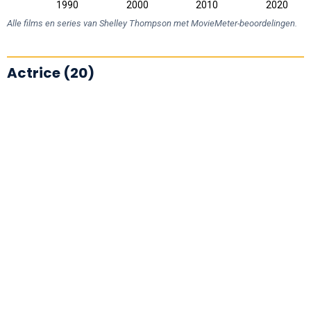
1980
2030
1990
2000
2010
2020
L
Alle films en series van Shelley Thompson met MovieMeter-beoordelingen.
Actrice (20)