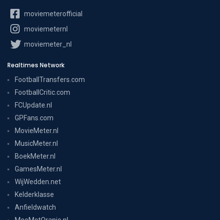
moviemeterofficial
moviemeternl
moviemeter_nl
Realtimes Network
FootballTransfers.com
FootballCritic.com
FCUpdate.nl
GPFans.com
MovieMeter.nl
MusicMeter.nl
BoekMeter.nl
GamesMeter.nl
WijWedden.net
Kelderklasse
Anfieldwatch
MeeMetOranje.nl