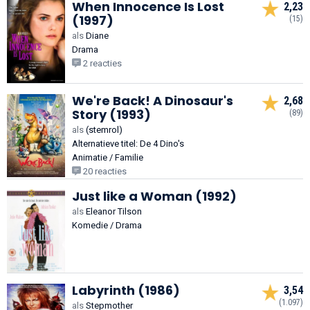
When Innocence Is Lost
2,23
(1997)
(15)
als
Diane
Drama
2 reacties
We're Back! A Dinosaur's
2,68
Story (1993)
(89)
als
(stemrol)
Alternatieve titel: De 4 Dino's
Animatie / Familie
20 reacties
Just like a Woman (1992)
als
Eleanor Tilson
Komedie / Drama
Labyrinth (1986)
3,54
(1.097)
als
Stepmother